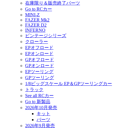
在庫限り＆販売終了パーツ
Go to RCカー
MINI-Z
FAZER Mk2
FAZER D2
INFERNO
ビンテージシリーズ
クローラー
EPオフロード
EPオンロード
GPオフロード
GPオンロード
EPツーリング
GPツーリング
1/8ビッグスケール EP＆GPツーリングカー
トラック
See all RCカー
Go to 新製品
2026年10月発売
キット
パーツ
2026年9月発売