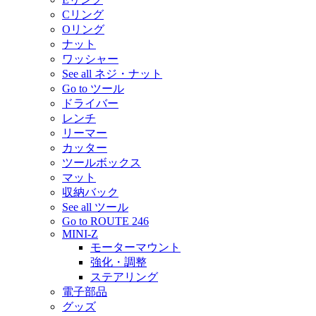
Cリング
Oリング
ナット
ワッシャー
See all ネジ・ナット
Go to ツール
ドライバー
レンチ
リーマー
カッター
ツールボックス
マット
収納バック
See all ツール
Go to ROUTE 246
MINI-Z
モーターマウント
強化・調整
ステアリング
電子部品
グッズ