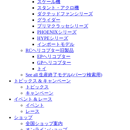
スケール機
スタント・アクロ機
ダクテッドファンシリーズ
グライダー
プリマクラッセシリーズ
PHOENIXシリーズ
HYPEシリーズ
インポートモデル
RCヘリコプター旧製品
EPヘリコプター
GPヘリコプター
トイ
See all 生産終了モデル(パーツ検索用)
トピックス & キャンペーン
トピックス
キャンペーン
イベント & レース
イベント
レース
ショップ
全国ショップ案内
オンラインショップ