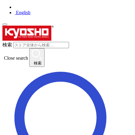
English
検索
Close search
検索