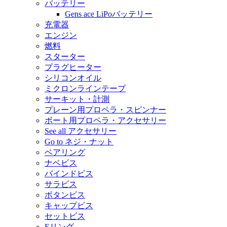
バッテリー
Gens ace LiPoバッテリー
充電器
エンジン
燃料
スターター
プラグヒーター
シリコンオイル
ミクロンラインテープ
サーキット・計測
プレーン用プロペラ・スピンナー
ボート用プロペラ・アクセサリー
See all アクセサリー
Go to ネジ・ナット
ベアリング
ナベビス
バインドビス
サラビス
ボタンビス
キャップビス
セットビス
Eリング