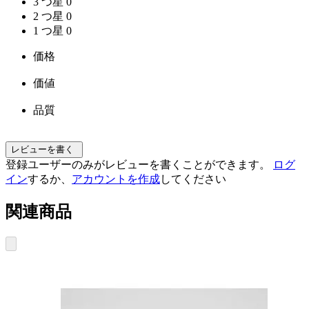
3 つ星
0
2 つ星
0
1 つ星
0
価格
価値
品質
レビューを書く
登録ユーザーのみがレビューを書くことができます。
ログ
イン
するか、
アカウントを作成
してください
関連商品