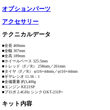
オプションパーツ
アクセサリー
テクニカルデータ
■全長 469mm
■全幅 307mm
■全高 189mm
■ホイールベース 325.5mm
■トレッド（F／R） 258mm／261mm
■タイヤ（F／R） φ116×44mm／φ116×44mm
■ギヤレシオ 11.56：1
■全備重量 約3,400g
■エンジン KE21SP
■プロポ 2.4GHz シンクロKT-231P+
キット内容