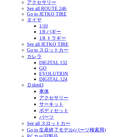
アクセサリー
See all ROUTE 246
Go to JETKO TIRE
タイヤ
1/10
1/8 バギー
1/8 トラギー
See all JETKO TIRE
Go to スロットカー
カレラ
DIGITAL 132
GO
EVOLUTION
DIGITAL 124
Ｄslot43
車体
アクセサリー
サーキット
ボディセット
パーツ
See all スロットカー
Go to 生産終了モデル(パーツ検索用)
RCカー旧製品