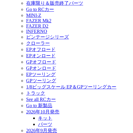
在庫限り＆販売終了パーツ
Go to RCカー
MINI-Z
FAZER Mk2
FAZER D2
INFERNO
ビンテージシリーズ
クローラー
EPオフロード
EPオンロード
GPオフロード
GPオンロード
EPツーリング
GPツーリング
1/8ビッグスケール EP＆GPツーリングカー
トラック
See all RCカー
Go to 新製品
2026年10月発売
キット
パーツ
2026年9月発売