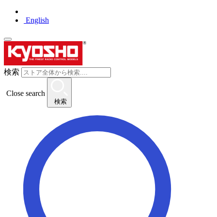
English
検索
Close search
検索