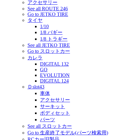
アクセサリー
See all ROUTE 246
Go to JETKO TIRE
タイヤ
1/10
1/8 バギー
1/8 トラギー
See all JETKO TIRE
Go to スロットカー
カレラ
DIGITAL 132
GO
EVOLUTION
DIGITAL 124
Ｄslot43
車体
アクセサリー
サーキット
ボディセット
パーツ
See all スロットカー
Go to 生産終了モデル(パーツ検索用)
RCカー旧製品