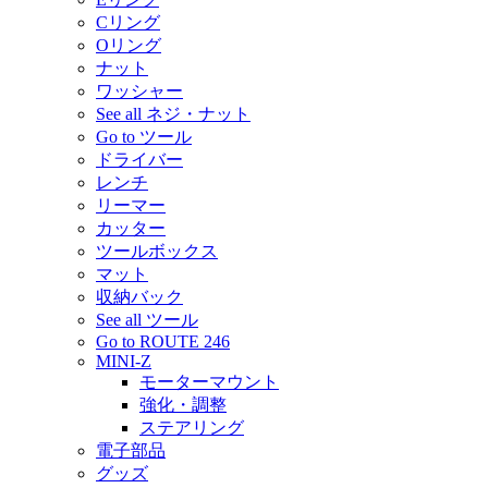
Cリング
Oリング
ナット
ワッシャー
See all ネジ・ナット
Go to ツール
ドライバー
レンチ
リーマー
カッター
ツールボックス
マット
収納バック
See all ツール
Go to ROUTE 246
MINI-Z
モーターマウント
強化・調整
ステアリング
電子部品
グッズ