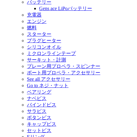
バッテリー
Gens ace LiPoバッテリー
充電器
エンジン
燃料
スターター
プラグヒーター
シリコンオイル
ミクロンラインテープ
サーキット・計測
プレーン用プロペラ・スピンナー
ボート用プロペラ・アクセサリー
See all アクセサリー
Go to ネジ・ナット
ベアリング
ナベビス
バインドビス
サラビス
ボタンビス
キャップビス
セットビス
Eリング