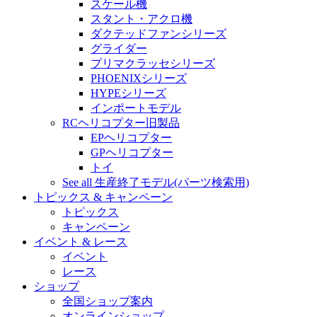
スケール機
スタント・アクロ機
ダクテッドファンシリーズ
グライダー
プリマクラッセシリーズ
PHOENIXシリーズ
HYPEシリーズ
インポートモデル
RCヘリコプター旧製品
EPヘリコプター
GPヘリコプター
トイ
See all 生産終了モデル(パーツ検索用)
トピックス & キャンペーン
トピックス
キャンペーン
イベント & レース
イベント
レース
ショップ
全国ショップ案内
オンラインショップ