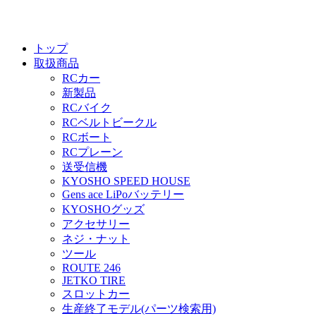
トップ
取扱商品
RCカー
新製品
RCバイク
RCベルトビークル
RCボート
RCプレーン
送受信機
KYOSHO SPEED HOUSE
Gens ace LiPoバッテリー
KYOSHOグッズ
アクセサリー
ネジ・ナット
ツール
ROUTE 246
JETKO TIRE
スロットカー
生産終了モデル(パーツ検索用)