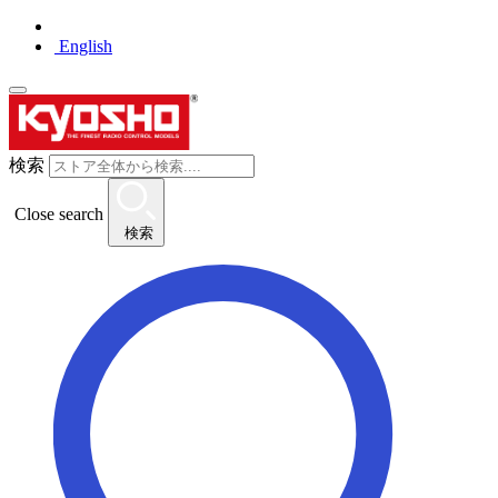
English
検索
Close search
検索