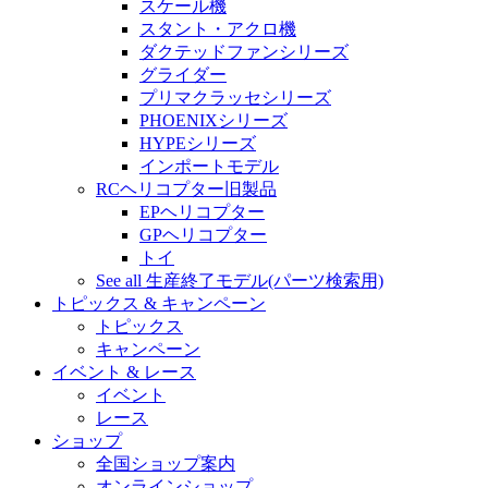
スケール機
スタント・アクロ機
ダクテッドファンシリーズ
グライダー
プリマクラッセシリーズ
PHOENIXシリーズ
HYPEシリーズ
インポートモデル
RCヘリコプター旧製品
EPヘリコプター
GPヘリコプター
トイ
See all 生産終了モデル(パーツ検索用)
トピックス & キャンペーン
トピックス
キャンペーン
イベント & レース
イベント
レース
ショップ
全国ショップ案内
オンラインショップ