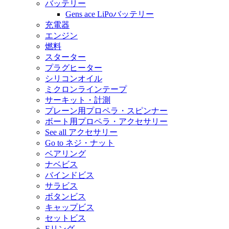
バッテリー
Gens ace LiPoバッテリー
充電器
エンジン
燃料
スターター
プラグヒーター
シリコンオイル
ミクロンラインテープ
サーキット・計測
プレーン用プロペラ・スピンナー
ボート用プロペラ・アクセサリー
See all アクセサリー
Go to ネジ・ナット
ベアリング
ナベビス
バインドビス
サラビス
ボタンビス
キャップビス
セットビス
Eリング