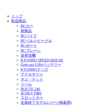
トップ
取扱商品
RCカー
新製品
RCバイク
RCベルトビークル
RCボート
RCプレーン
送受信機
KYOSHO SPEED HOUSE
Gens ace LiPoバッテリー
KYOSHOグッズ
アクセサリー
ネジ・ナット
ツール
ROUTE 246
JETKO TIRE
スロットカー
生産終了モデル(パーツ検索用)