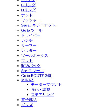
Cリング
Oリング
ナット
ワッシャー
See all ネジ・ナット
Go to ツール
ドライバー
レンチ
リーマー
カッター
ツールボックス
マット
収納バック
See all ツール
Go to ROUTE 246
MINI-Z
モーターマウント
強化・調整
ステアリング
電子部品
グッズ