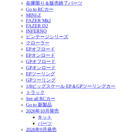
在庫限り＆販売終了パーツ
Go to RCカー
MINI-Z
FAZER Mk2
FAZER D2
INFERNO
ビンテージシリーズ
クローラー
EPオフロード
EPオンロード
GPオフロード
GPオンロード
EPツーリング
GPツーリング
1/8ビッグスケール EP＆GPツーリングカー
トラック
See all RCカー
Go to 新製品
2026年10月発売
キット
パーツ
2026年9月発売