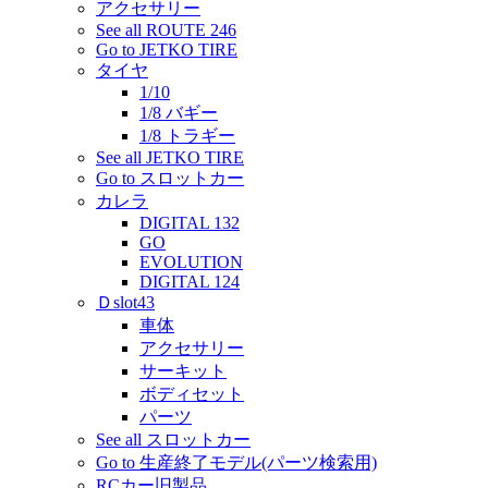
アクセサリー
See all ROUTE 246
Go to JETKO TIRE
タイヤ
1/10
1/8 バギー
1/8 トラギー
See all JETKO TIRE
Go to スロットカー
カレラ
DIGITAL 132
GO
EVOLUTION
DIGITAL 124
Ｄslot43
車体
アクセサリー
サーキット
ボディセット
パーツ
See all スロットカー
Go to 生産終了モデル(パーツ検索用)
RCカー旧製品