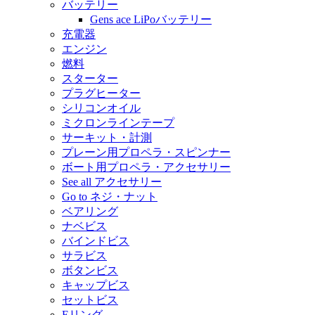
バッテリー
Gens ace LiPoバッテリー
充電器
エンジン
燃料
スターター
プラグヒーター
シリコンオイル
ミクロンラインテープ
サーキット・計測
プレーン用プロペラ・スピンナー
ボート用プロペラ・アクセサリー
See all アクセサリー
Go to ネジ・ナット
ベアリング
ナベビス
バインドビス
サラビス
ボタンビス
キャップビス
セットビス
Eリング