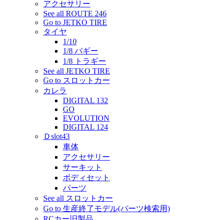
アクセサリー
See all ROUTE 246
Go to JETKO TIRE
タイヤ
1/10
1/8 バギー
1/8 トラギー
See all JETKO TIRE
Go to スロットカー
カレラ
DIGITAL 132
GO
EVOLUTION
DIGITAL 124
Ｄslot43
車体
アクセサリー
サーキット
ボディセット
パーツ
See all スロットカー
Go to 生産終了モデル(パーツ検索用)
RCカー旧製品