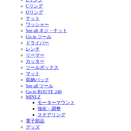
Cリング
Oリング
ナット
ワッシャー
See all ネジ・ナット
Go to ツール
ドライバー
レンチ
リーマー
カッター
ツールボックス
マット
収納バック
See all ツール
Go to ROUTE 246
MINI-Z
モーターマウント
強化・調整
ステアリング
電子部品
グッズ