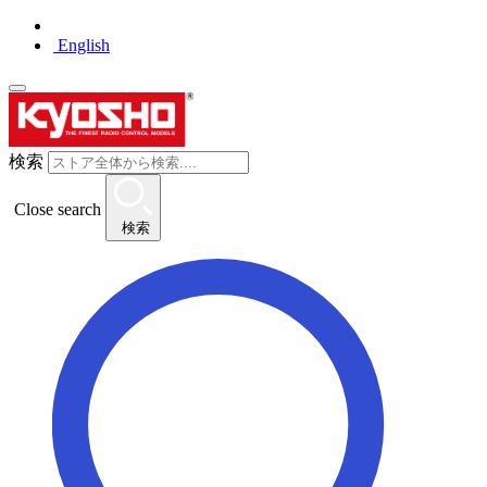
English
検索
Close search
検索