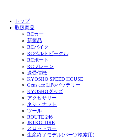
トップ
取扱商品
RCカー
新製品
RCバイク
RCベルトビークル
RCボート
RCプレーン
送受信機
KYOSHO SPEED HOUSE
Gens ace LiPoバッテリー
KYOSHOグッズ
アクセサリー
ネジ・ナット
ツール
ROUTE 246
JETKO TIRE
スロットカー
生産終了モデル(パーツ検索用)