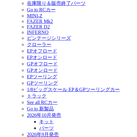
在庫限り＆販売終了パーツ
Go to RCカー
MINI-Z
FAZER Mk2
FAZER D2
INFERNO
ビンテージシリーズ
クローラー
EPオフロード
EPオンロード
GPオフロード
GPオンロード
EPツーリング
GPツーリング
1/8ビッグスケール EP＆GPツーリングカー
トラック
See all RCカー
Go to 新製品
2026年10月発売
キット
パーツ
2026年9月発売