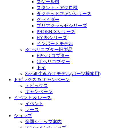
スケール機
スタント・アクロ機
ダクテッドファンシリーズ
グライダー
プリマクラッセシリーズ
PHOENIXシリーズ
HYPEシリーズ
インポートモデル
RCヘリコプター旧製品
EPヘリコプター
GPヘリコプター
トイ
See all 生産終了モデル(パーツ検索用)
トピックス & キャンペーン
トピックス
キャンペーン
イベント & レース
イベント
レース
ショップ
全国ショップ案内
オンラインショップ