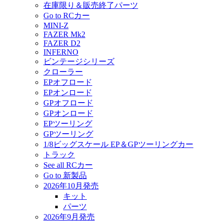
在庫限り＆販売終了パーツ
Go to RCカー
MINI-Z
FAZER Mk2
FAZER D2
INFERNO
ビンテージシリーズ
クローラー
EPオフロード
EPオンロード
GPオフロード
GPオンロード
EPツーリング
GPツーリング
1/8ビッグスケール EP＆GPツーリングカー
トラック
See all RCカー
Go to 新製品
2026年10月発売
キット
パーツ
2026年9月発売