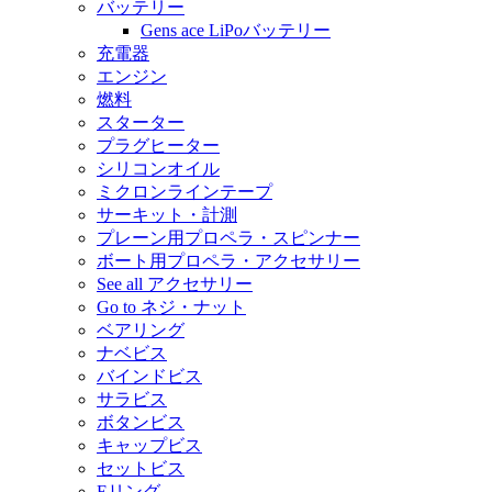
バッテリー
Gens ace LiPoバッテリー
充電器
エンジン
燃料
スターター
プラグヒーター
シリコンオイル
ミクロンラインテープ
サーキット・計測
プレーン用プロペラ・スピンナー
ボート用プロペラ・アクセサリー
See all アクセサリー
Go to ネジ・ナット
ベアリング
ナベビス
バインドビス
サラビス
ボタンビス
キャップビス
セットビス
Eリング