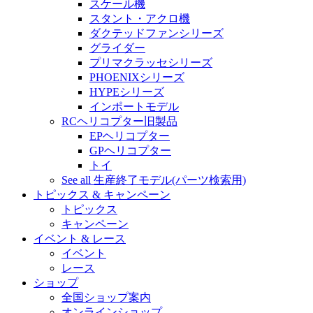
スケール機
スタント・アクロ機
ダクテッドファンシリーズ
グライダー
プリマクラッセシリーズ
PHOENIXシリーズ
HYPEシリーズ
インポートモデル
RCヘリコプター旧製品
EPヘリコプター
GPヘリコプター
トイ
See all 生産終了モデル(パーツ検索用)
トピックス & キャンペーン
トピックス
キャンペーン
イベント & レース
イベント
レース
ショップ
全国ショップ案内
オンラインショップ