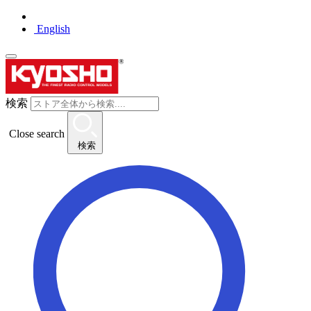
English
検索
Close search
検索