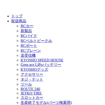
トップ
取扱商品
RCカー
新製品
RCバイク
RCベルトビークル
RCボート
RCプレーン
送受信機
KYOSHO SPEED HOUSE
Gens ace LiPoバッテリー
KYOSHOグッズ
アクセサリー
ネジ・ナット
ツール
ROUTE 246
JETKO TIRE
スロットカー
生産終了モデル(パーツ検索用)