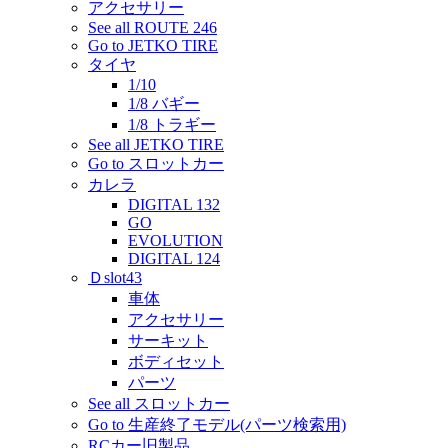
アクセサリー
See all ROUTE 246
Go to JETKO TIRE
タイヤ
1/10
1/8 バギー
1/8 トラギー
See all JETKO TIRE
Go to スロットカー
カレラ
DIGITAL 132
GO
EVOLUTION
DIGITAL 124
Ｄslot43
車体
アクセサリー
サーキット
ボディセット
パーツ
See all スロットカー
Go to 生産終了モデル(パーツ検索用)
RCカー旧製品