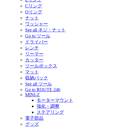
Cリング
Oリング
ナット
ワッシャー
See all ネジ・ナット
Go to ツール
ドライバー
レンチ
リーマー
カッター
ツールボックス
マット
収納バック
See all ツール
Go to ROUTE 246
MINI-Z
モーターマウント
強化・調整
ステアリング
電子部品
グッズ