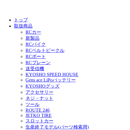
トップ
取扱商品
RCカー
新製品
RCバイク
RCベルトビークル
RCボート
RCプレーン
送受信機
KYOSHO SPEED HOUSE
Gens ace LiPoバッテリー
KYOSHOグッズ
アクセサリー
ネジ・ナット
ツール
ROUTE 246
JETKO TIRE
スロットカー
生産終了モデル(パーツ検索用)