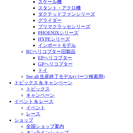
スケール機
スタント・アクロ機
ダクテッドファンシリーズ
グライダー
プリマクラッセシリーズ
PHOENIXシリーズ
HYPEシリーズ
インポートモデル
RCヘリコプター旧製品
EPヘリコプター
GPヘリコプター
トイ
See all 生産終了モデル(パーツ検索用)
トピックス & キャンペーン
トピックス
キャンペーン
イベント & レース
イベント
レース
ショップ
全国ショップ案内
オンラインショップ