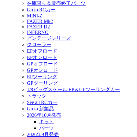
在庫限り＆販売終了パーツ
Go to RCカー
MINI-Z
FAZER Mk2
FAZER D2
INFERNO
ビンテージシリーズ
クローラー
EPオフロード
EPオンロード
GPオフロード
GPオンロード
EPツーリング
GPツーリング
1/8ビッグスケール EP＆GPツーリングカー
トラック
See all RCカー
Go to 新製品
2026年10月発売
キット
パーツ
2026年9月発売