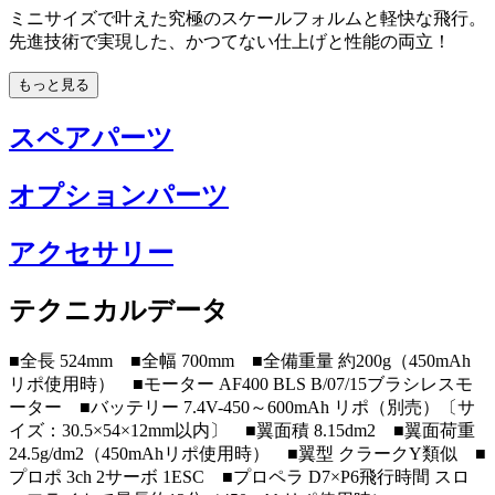
ミニサイズで叶えた究極のスケールフォルムと軽快な飛行。
先進技術で実現した、かつてない仕上げと性能の両立！
もっと見る
スペアパーツ
オプションパーツ
アクセサリー
テクニカルデータ
■全長 524mm ■全幅 700mm ■全備重量 約200g（450mAh
リポ使用時） ■モーター AF400 BLS B/07/15ブラシレスモ
ーター ■バッテリー 7.4V-450～600mAh リポ（別売）〔サ
イズ：30.5×54×12mm以内〕 ■翼面積 8.15dm2 ■翼面荷重
24.5g/dm2（450mAhリポ使用時） ■翼型 クラークY類似 ■
プロポ 3ch 2サーボ 1ESC ■プロペラ D7×P6飛行時間 スロ