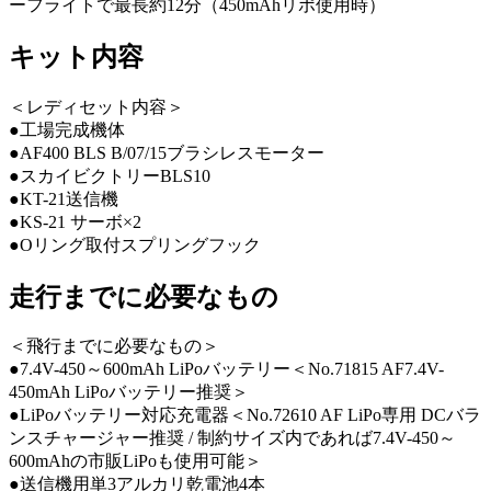
ーフライトで最長約12分（450mAhリポ使用時）
キット内容
＜レディセット内容＞
●工場完成機体
●AF400 BLS B/07/15ブラシレスモーター
●スカイビクトリーBLS10
●KT-21送信機
●KS-21 サーボ×2
●Oリング取付スプリングフック
走行までに必要なもの
＜飛行までに必要なもの＞
●7.4V-450～600mAh LiPoバッテリー＜No.71815 AF7.4V-
450mAh LiPoバッテリー推奨＞
●LiPoバッテリー対応充電器＜No.72610 AF LiPo専用 DCバラ
ンスチャージャー推奨 / 制約サイズ内であれば7.4V-450～
600mAhの市販LiPoも使用可能＞
●送信機用単3アルカリ乾電池4本