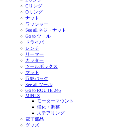
Cリング
Oリング
ナット
ワッシャー
See all ネジ・ナット
Go to ツール
ドライバー
レンチ
リーマー
カッター
ツールボックス
マット
収納バック
See all ツール
Go to ROUTE 246
MINI-Z
モーターマウント
強化・調整
ステアリング
電子部品
グッズ