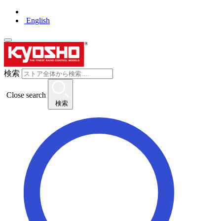
English
検索
Close search
検索