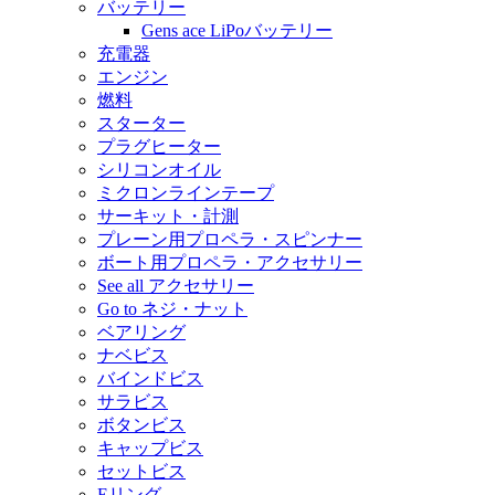
バッテリー
Gens ace LiPoバッテリー
充電器
エンジン
燃料
スターター
プラグヒーター
シリコンオイル
ミクロンラインテープ
サーキット・計測
プレーン用プロペラ・スピンナー
ボート用プロペラ・アクセサリー
See all アクセサリー
Go to ネジ・ナット
ベアリング
ナベビス
バインドビス
サラビス
ボタンビス
キャップビス
セットビス
Eリング