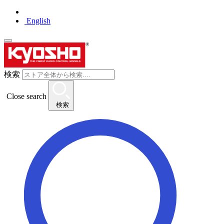
English
検索
Close search
検索