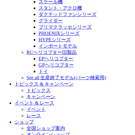
スケール機
スタント・アクロ機
ダクテッドファンシリーズ
グライダー
プリマクラッセシリーズ
PHOENIXシリーズ
HYPEシリーズ
インポートモデル
RCヘリコプター旧製品
EPヘリコプター
GPヘリコプター
トイ
See all 生産終了モデル(パーツ検索用)
トピックス & キャンペーン
トピックス
キャンペーン
イベント & レース
イベント
レース
ショップ
全国ショップ案内
オンラインショップ