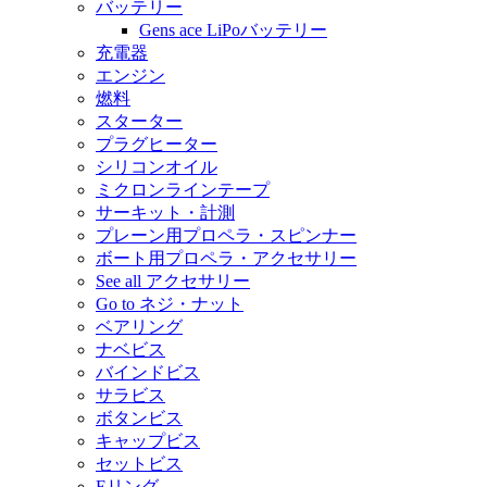
バッテリー
Gens ace LiPoバッテリー
充電器
エンジン
燃料
スターター
プラグヒーター
シリコンオイル
ミクロンラインテープ
サーキット・計測
プレーン用プロペラ・スピンナー
ボート用プロペラ・アクセサリー
See all アクセサリー
Go to ネジ・ナット
ベアリング
ナベビス
バインドビス
サラビス
ボタンビス
キャップビス
セットビス
Eリング