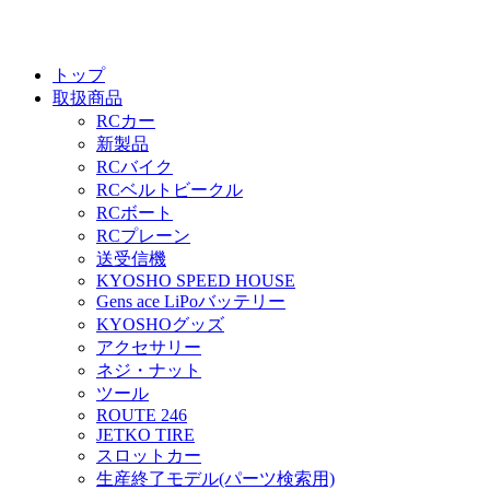
トップ
取扱商品
RCカー
新製品
RCバイク
RCベルトビークル
RCボート
RCプレーン
送受信機
KYOSHO SPEED HOUSE
Gens ace LiPoバッテリー
KYOSHOグッズ
アクセサリー
ネジ・ナット
ツール
ROUTE 246
JETKO TIRE
スロットカー
生産終了モデル(パーツ検索用)