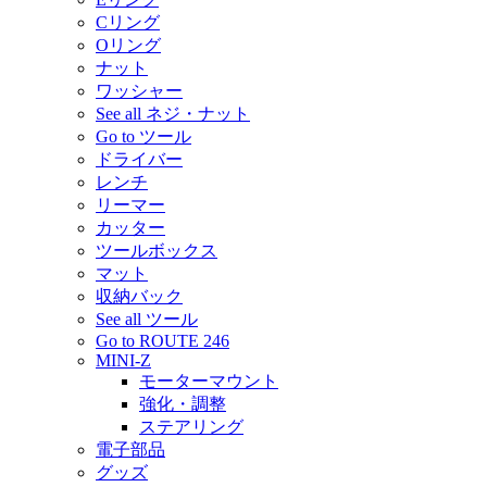
Cリング
Oリング
ナット
ワッシャー
See all ネジ・ナット
Go to ツール
ドライバー
レンチ
リーマー
カッター
ツールボックス
マット
収納バック
See all ツール
Go to ROUTE 246
MINI-Z
モーターマウント
強化・調整
ステアリング
電子部品
グッズ