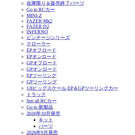
在庫限り＆販売終了パーツ
Go to RCカー
MINI-Z
FAZER Mk2
FAZER D2
INFERNO
ビンテージシリーズ
クローラー
EPオフロード
EPオンロード
GPオフロード
GPオンロード
EPツーリング
GPツーリング
1/8ビッグスケール EP＆GPツーリングカー
トラック
See all RCカー
Go to 新製品
2026年10月発売
キット
パーツ
2026年9月発売