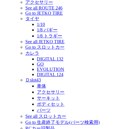
アクセサリー
See all ROUTE 246
Go to JETKO TIRE
タイヤ
1/10
1/8 バギー
1/8 トラギー
See all JETKO TIRE
Go to スロットカー
カレラ
DIGITAL 132
GO
EVOLUTION
DIGITAL 124
Ｄslot43
車体
アクセサリー
サーキット
ボディセット
パーツ
See all スロットカー
Go to 生産終了モデル(パーツ検索用)
RCカー旧製品