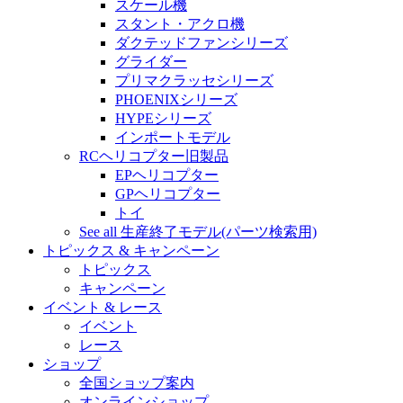
スケール機
スタント・アクロ機
ダクテッドファンシリーズ
グライダー
プリマクラッセシリーズ
PHOENIXシリーズ
HYPEシリーズ
インポートモデル
RCヘリコプター旧製品
EPヘリコプター
GPヘリコプター
トイ
See all 生産終了モデル(パーツ検索用)
トピックス & キャンペーン
トピックス
キャンペーン
イベント & レース
イベント
レース
ショップ
全国ショップ案内
オンラインショップ