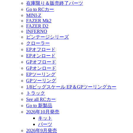
在庫限り＆販売終了パーツ
Go to RCカー
MINI-Z
FAZER Mk2
FAZER D2
INFERNO
ビンテージシリーズ
クローラー
EPオフロード
EPオンロード
GPオフロード
GPオンロード
EPツーリング
GPツーリング
1/8ビッグスケール EP＆GPツーリングカー
トラック
See all RCカー
Go to 新製品
2026年10月発売
キット
パーツ
2026年9月発売