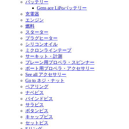
バッテリー
Gens ace LiPoバッテリー
充電器
エンジン
燃料
スターター
プラグヒーター
シリコンオイル
ミクロンラインテープ
サーキット・計測
プレーン用プロペラ・スピンナー
ボート用プロペラ・アクセサリー
See all アクセサリー
Go to ネジ・ナット
ベアリング
ナベビス
バインドビス
サラビス
ボタンビス
キャップビス
セットビス
Eリング