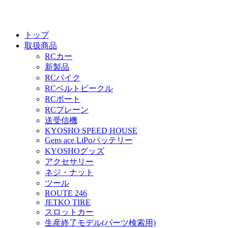
トップ
取扱商品
RCカー
新製品
RCバイク
RCベルトビークル
RCボート
RCプレーン
送受信機
KYOSHO SPEED HOUSE
Gens ace LiPoバッテリー
KYOSHOグッズ
アクセサリー
ネジ・ナット
ツール
ROUTE 246
JETKO TIRE
スロットカー
生産終了モデル(パーツ検索用)