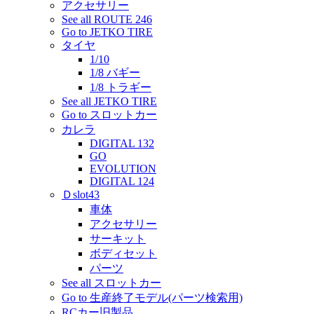
アクセサリー
See all ROUTE 246
Go to JETKO TIRE
タイヤ
1/10
1/8 バギー
1/8 トラギー
See all JETKO TIRE
Go to スロットカー
カレラ
DIGITAL 132
GO
EVOLUTION
DIGITAL 124
Ｄslot43
車体
アクセサリー
サーキット
ボディセット
パーツ
See all スロットカー
Go to 生産終了モデル(パーツ検索用)
RCカー旧製品