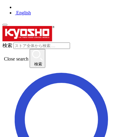
English
検索
Close search
検索