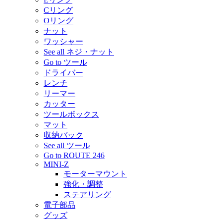
Cリング
Oリング
ナット
ワッシャー
See all ネジ・ナット
Go to ツール
ドライバー
レンチ
リーマー
カッター
ツールボックス
マット
収納バック
See all ツール
Go to ROUTE 246
MINI-Z
モーターマウント
強化・調整
ステアリング
電子部品
グッズ