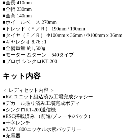
■全長 410mm
■全幅 230mm
■全高 140mm
■ホイールベース 270mm
■トレッド（Ｆ／Ｒ） 190mm / 190mm
■タイヤ（Ｆ／Ｒ） Φ100mm x 36mm / Φ100mm x 36mm
■ギヤレシオ 8.76 : 1
■全備重量 約1,500g
■モーター 22ターン 540タイプ
■プロポ シンクロKT-200
キット内容
＜ レディセット内容 ＞
●R/Cユニット組込済み工場完成シャシー
●デカール貼り済み工場完成ボディ
●シンクロKT-200送信機
●ESC搭載済み （前進/ブレーキ/バック）
●十字レンチ
●7.2V-1800ニッケル水素バッテリー
●充電器