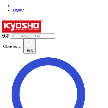
English
検索
Close search
検索