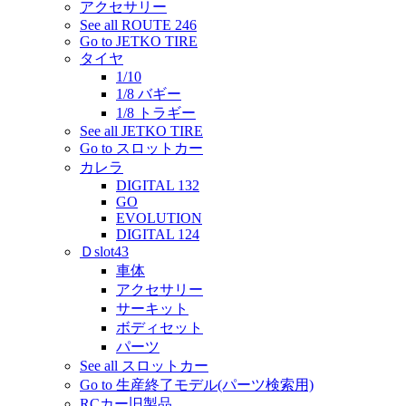
アクセサリー
See all ROUTE 246
Go to JETKO TIRE
タイヤ
1/10
1/8 バギー
1/8 トラギー
See all JETKO TIRE
Go to スロットカー
カレラ
DIGITAL 132
GO
EVOLUTION
DIGITAL 124
Ｄslot43
車体
アクセサリー
サーキット
ボディセット
パーツ
See all スロットカー
Go to 生産終了モデル(パーツ検索用)
RCカー旧製品