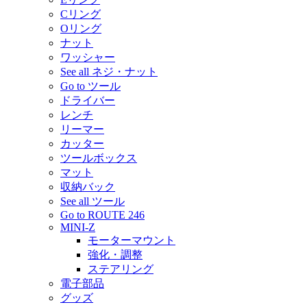
Cリング
Oリング
ナット
ワッシャー
See all ネジ・ナット
Go to ツール
ドライバー
レンチ
リーマー
カッター
ツールボックス
マット
収納バック
See all ツール
Go to ROUTE 246
MINI-Z
モーターマウント
強化・調整
ステアリング
電子部品
グッズ