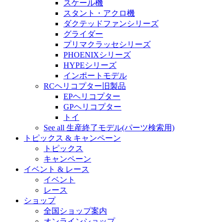
スケール機
スタント・アクロ機
ダクテッドファンシリーズ
グライダー
プリマクラッセシリーズ
PHOENIXシリーズ
HYPEシリーズ
インポートモデル
RCヘリコプター旧製品
EPヘリコプター
GPヘリコプター
トイ
See all 生産終了モデル(パーツ検索用)
トピックス & キャンペーン
トピックス
キャンペーン
イベント & レース
イベント
レース
ショップ
全国ショップ案内
オンラインショップ