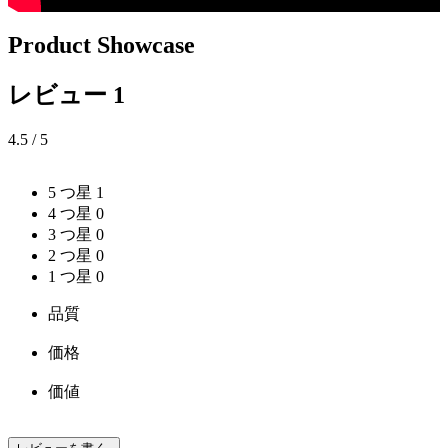
Product Showcase
レビュー
1
4.5
/ 5
5 つ星
1
4 つ星
0
3 つ星
0
2 つ星
0
1 つ星
0
品質
価格
価値