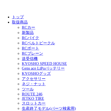
トップ
取扱商品
RCカー
新製品
RCバイク
RCベルトビークル
RCボート
RCプレーン
送受信機
KYOSHO SPEED HOUSE
Gens ace LiPoバッテリー
KYOSHOグッズ
アクセサリー
ネジ・ナット
ツール
ROUTE 246
JETKO TIRE
スロットカー
生産終了モデル(パーツ検索用)