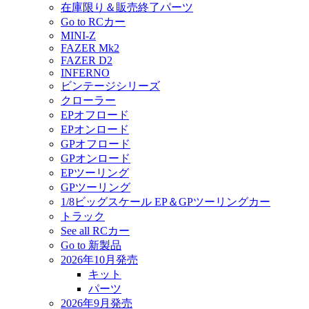
在庫限り＆販売終了パーツ
Go to RCカー
MINI-Z
FAZER Mk2
FAZER D2
INFERNO
ビンテージシリーズ
クローラー
EPオフロード
EPオンロード
GPオフロード
GPオンロード
EPツーリング
GPツーリング
1/8ビッグスケール EP＆GPツーリングカー
トラック
See all RCカー
Go to 新製品
2026年10月発売
キット
パーツ
2026年9月発売