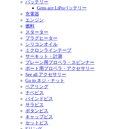
バッテリー
Gens ace LiPoバッテリー
充電器
エンジン
燃料
スターター
プラグヒーター
シリコンオイル
ミクロンラインテープ
サーキット・計測
プレーン用プロペラ・スピンナー
ボート用プロペラ・アクセサリー
See all アクセサリー
Go to ネジ・ナット
ベアリング
ナベビス
バインドビス
サラビス
ボタンビス
キャップビス
セットビス
Eリング