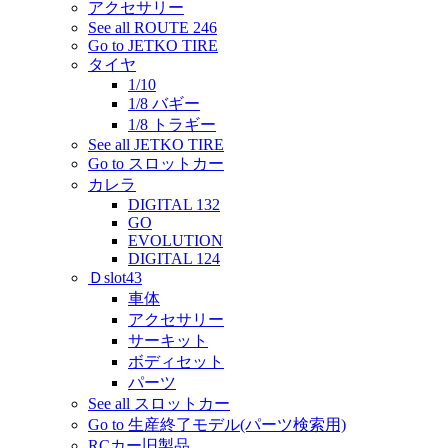
アクセサリー
See all ROUTE 246
Go to JETKO TIRE
タイヤ
1/10
1/8 バギー
1/8 トラギー
See all JETKO TIRE
Go to スロットカー
カレラ
DIGITAL 132
GO
EVOLUTION
DIGITAL 124
Ｄslot43
車体
アクセサリー
サーキット
ボディセット
パーツ
See all スロットカー
Go to 生産終了モデル(パーツ検索用)
RCカー旧製品