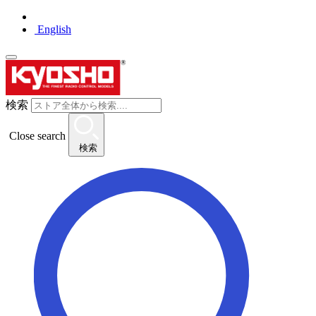
English
検索
Close search
検索