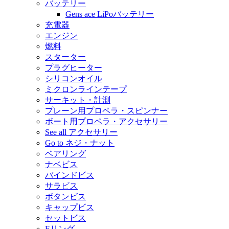
バッテリー
Gens ace LiPoバッテリー
充電器
エンジン
燃料
スターター
プラグヒーター
シリコンオイル
ミクロンラインテープ
サーキット・計測
プレーン用プロペラ・スピンナー
ボート用プロペラ・アクセサリー
See all アクセサリー
Go to ネジ・ナット
ベアリング
ナベビス
バインドビス
サラビス
ボタンビス
キャップビス
セットビス
Eリング