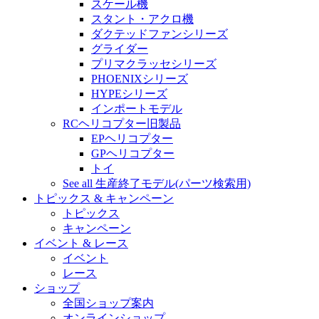
スケール機
スタント・アクロ機
ダクテッドファンシリーズ
グライダー
プリマクラッセシリーズ
PHOENIXシリーズ
HYPEシリーズ
インポートモデル
RCヘリコプター旧製品
EPヘリコプター
GPヘリコプター
トイ
See all 生産終了モデル(パーツ検索用)
トピックス & キャンペーン
トピックス
キャンペーン
イベント & レース
イベント
レース
ショップ
全国ショップ案内
オンラインショップ