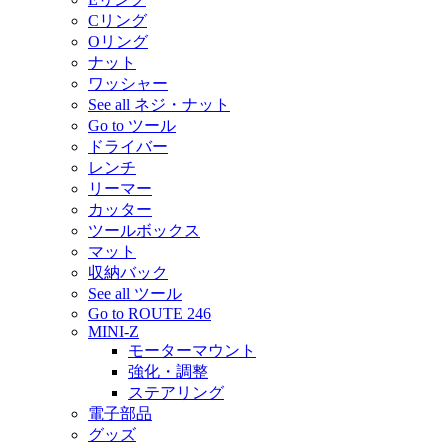
Cリング
Oリング
ナット
ワッシャー
See all ネジ・ナット
Go to ツール
ドライバー
レンチ
リーマー
カッター
ツールボックス
マット
収納バック
See all ツール
Go to ROUTE 246
MINI-Z
モーターマウント
強化・調整
ステアリング
電子部品
グッズ