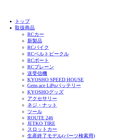
トップ
取扱商品
RCカー
新製品
RCバイク
RCベルトビークル
RCボート
RCプレーン
送受信機
KYOSHO SPEED HOUSE
Gens ace LiPoバッテリー
KYOSHOグッズ
アクセサリー
ネジ・ナット
ツール
ROUTE 246
JETKO TIRE
スロットカー
生産終了モデル(パーツ検索用)