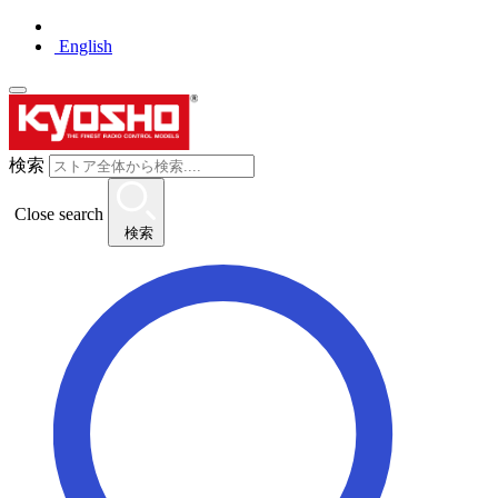
English
検索
Close search
検索