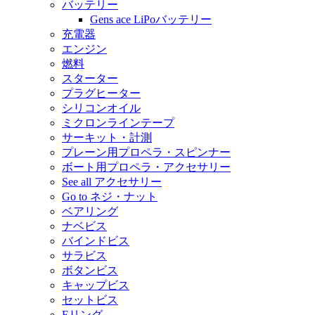
バッテリー
Gens ace LiPoバッテリー
充電器
エンジン
燃料
スターター
プラグヒーター
シリコンオイル
ミクロンラインテープ
サーキット・計測
プレーン用プロペラ・スピンナー
ボート用プロペラ・アクセサリー
See all アクセサリー
Go to ネジ・ナット
ベアリング
ナベビス
バインドビス
サラビス
ボタンビス
キャップビス
セットビス
Eリング