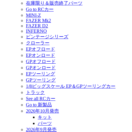
在庫限り＆販売終了パーツ
Go to RCカー
MINI-Z
FAZER Mk2
FAZER D2
INFERNO
ビンテージシリーズ
クローラー
EPオフロード
EPオンロード
GPオフロード
GPオンロード
EPツーリング
GPツーリング
1/8ビッグスケール EP＆GPツーリングカー
トラック
See all RCカー
Go to 新製品
2026年10月発売
キット
パーツ
2026年9月発売