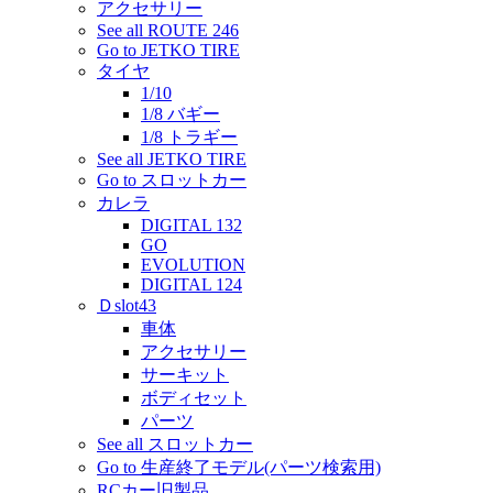
アクセサリー
See all ROUTE 246
Go to JETKO TIRE
タイヤ
1/10
1/8 バギー
1/8 トラギー
See all JETKO TIRE
Go to スロットカー
カレラ
DIGITAL 132
GO
EVOLUTION
DIGITAL 124
Ｄslot43
車体
アクセサリー
サーキット
ボディセット
パーツ
See all スロットカー
Go to 生産終了モデル(パーツ検索用)
RCカー旧製品