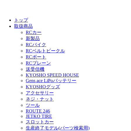
トップ
取扱商品
RCカー
新製品
RCバイク
RCベルトビークル
RCボート
RCプレーン
送受信機
KYOSHO SPEED HOUSE
Gens ace LiPoバッテリー
KYOSHOグッズ
アクセサリー
ネジ・ナット
ツール
ROUTE 246
JETKO TIRE
スロットカー
生産終了モデル(パーツ検索用)