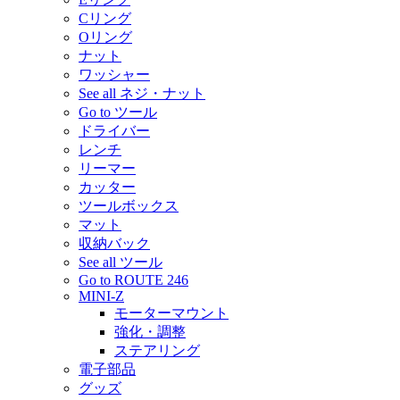
Cリング
Oリング
ナット
ワッシャー
See all ネジ・ナット
Go to ツール
ドライバー
レンチ
リーマー
カッター
ツールボックス
マット
収納バック
See all ツール
Go to ROUTE 246
MINI-Z
モーターマウント
強化・調整
ステアリング
電子部品
グッズ