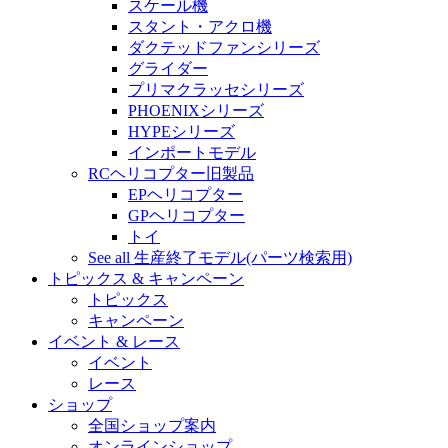
スケール機
スタント・アクロ機
ダクテッドファンシリーズ
グライダー
プリマクラッセシリーズ
PHOENIXシリーズ
HYPEシリーズ
インポートモデル
RCヘリコプター旧製品
EPヘリコプター
GPヘリコプター
トイ
See all 生産終了モデル(パーツ検索用)
トピックス & キャンペーン
トピックス
キャンペーン
イベント & レース
イベント
レース
ショップ
全国ショップ案内
オンラインショップ