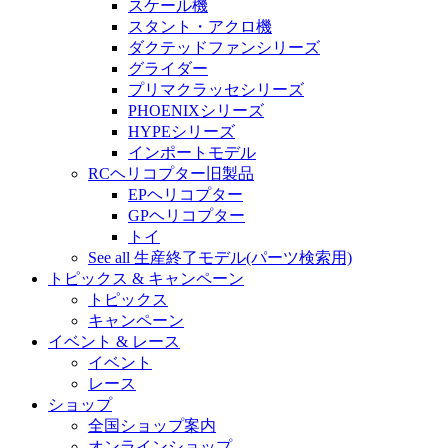
スケール機
スタント・アクロ機
ダクテッドファンシリーズ
グライダー
プリマクラッセシリーズ
PHOENIXシリーズ
HYPEシリーズ
インポートモデル
RCヘリコプター旧製品
EPヘリコプター
GPヘリコプター
トイ
See all 生産終了モデル(パーツ検索用)
トピックス & キャンペーン
トピックス
キャンペーン
イベント & レース
イベント
レース
ショップ
全国ショップ案内
オンラインショップ