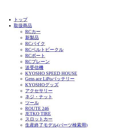
トップ
取扱商品
RCカー
新製品
RCバイク
RCベルトビークル
RCボート
RCプレーン
送受信機
KYOSHO SPEED HOUSE
Gens ace LiPoバッテリー
KYOSHOグッズ
アクセサリー
ネジ・ナット
ツール
ROUTE 246
JETKO TIRE
スロットカー
生産終了モデル(パーツ検索用)