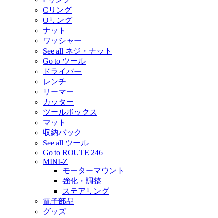
Cリング
Oリング
ナット
ワッシャー
See all ネジ・ナット
Go to ツール
ドライバー
レンチ
リーマー
カッター
ツールボックス
マット
収納バック
See all ツール
Go to ROUTE 246
MINI-Z
モーターマウント
強化・調整
ステアリング
電子部品
グッズ