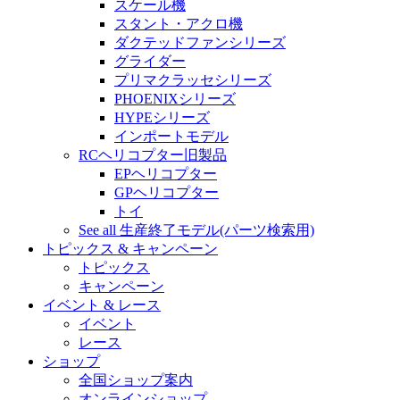
スケール機
スタント・アクロ機
ダクテッドファンシリーズ
グライダー
プリマクラッセシリーズ
PHOENIXシリーズ
HYPEシリーズ
インポートモデル
RCヘリコプター旧製品
EPヘリコプター
GPヘリコプター
トイ
See all 生産終了モデル(パーツ検索用)
トピックス & キャンペーン
トピックス
キャンペーン
イベント & レース
イベント
レース
ショップ
全国ショップ案内
オンラインショップ