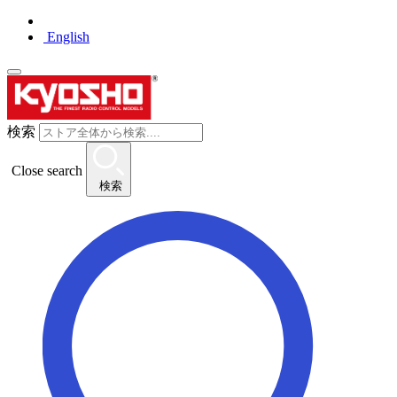
English
検索
Close search
検索