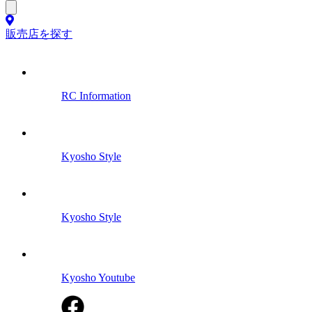
販売店を探す
RC Information
Kyosho Style
Kyosho Style
Kyosho Youtube