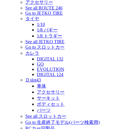
アクセサリー
See all ROUTE 246
Go to JETKO TIRE
タイヤ
1/10
1/8 バギー
1/8 トラギー
See all JETKO TIRE
Go to スロットカー
カレラ
DIGITAL 132
GO
EVOLUTION
DIGITAL 124
Ｄslot43
車体
アクセサリー
サーキット
ボディセット
パーツ
See all スロットカー
Go to 生産終了モデル(パーツ検索用)
RCカー旧製品