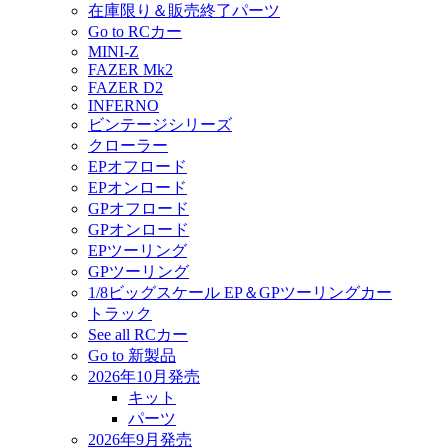
在庫限り＆販売終了パーツ
Go to RCカー
MINI-Z
FAZER Mk2
FAZER D2
INFERNO
ビンテージシリーズ
クローラー
EPオフロード
EPオンロード
GPオフロード
GPオンロード
EPツーリング
GPツーリング
1/8ビッグスケール EP＆GPツーリングカー
トラック
See all RCカー
Go to 新製品
2026年10月発売
キット
パーツ
2026年9月発売