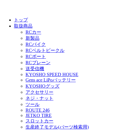
トップ
取扱商品
RCカー
新製品
RCバイク
RCベルトビークル
RCボート
RCプレーン
送受信機
KYOSHO SPEED HOUSE
Gens ace LiPoバッテリー
KYOSHOグッズ
アクセサリー
ネジ・ナット
ツール
ROUTE 246
JETKO TIRE
スロットカー
生産終了モデル(パーツ検索用)