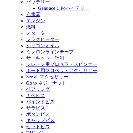
バッテリー
Gens ace LiPoバッテリー
充電器
エンジン
燃料
スターター
プラグヒーター
シリコンオイル
ミクロンラインテープ
サーキット・計測
プレーン用プロペラ・スピンナー
ボート用プロペラ・アクセサリー
See all アクセサリー
Go to ネジ・ナット
ベアリング
ナベビス
バインドビス
サラビス
ボタンビス
キャップビス
セットビス
Eリング