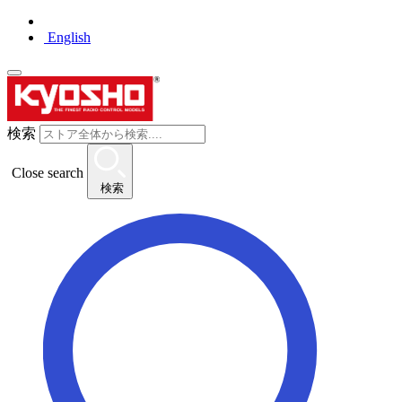
English
検索
Close search
検索