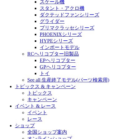
スケール機
スタント・アクロ機
ダクテッドファンシリーズ
グライダー
プリマクラッセシリーズ
PHOENIXシリーズ
HYPEシリーズ
インポートモデル
RCヘリコプター旧製品
EPヘリコプター
GPヘリコプター
トイ
See all 生産終了モデル(パーツ検索用)
トピックス & キャンペーン
トピックス
キャンペーン
イベント & レース
イベント
レース
ショップ
全国ショップ案内
オンラインショップ