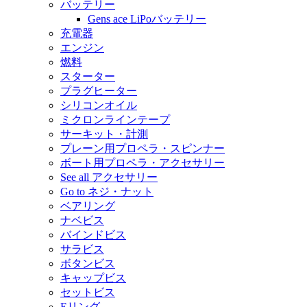
バッテリー
Gens ace LiPoバッテリー
充電器
エンジン
燃料
スターター
プラグヒーター
シリコンオイル
ミクロンラインテープ
サーキット・計測
プレーン用プロペラ・スピンナー
ボート用プロペラ・アクセサリー
See all アクセサリー
Go to ネジ・ナット
ベアリング
ナベビス
バインドビス
サラビス
ボタンビス
キャップビス
セットビス
Eリング