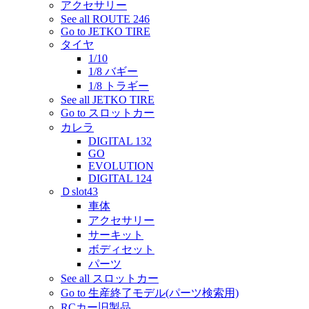
アクセサリー
See all ROUTE 246
Go to JETKO TIRE
タイヤ
1/10
1/8 バギー
1/8 トラギー
See all JETKO TIRE
Go to スロットカー
カレラ
DIGITAL 132
GO
EVOLUTION
DIGITAL 124
Ｄslot43
車体
アクセサリー
サーキット
ボディセット
パーツ
See all スロットカー
Go to 生産終了モデル(パーツ検索用)
RCカー旧製品