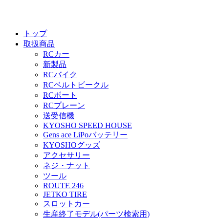
トップ
取扱商品
RCカー
新製品
RCバイク
RCベルトビークル
RCボート
RCプレーン
送受信機
KYOSHO SPEED HOUSE
Gens ace LiPoバッテリー
KYOSHOグッズ
アクセサリー
ネジ・ナット
ツール
ROUTE 246
JETKO TIRE
スロットカー
生産終了モデル(パーツ検索用)