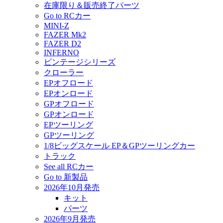
在庫限り＆販売終了パーツ
Go to RCカー
MINI-Z
FAZER Mk2
FAZER D2
INFERNO
ビンテージシリーズ
クローラー
EPオフロード
EPオンロード
GPオフロード
GPオンロード
EPツーリング
GPツーリング
1/8ビッグスケール EP＆GPツーリングカー
トラック
See all RCカー
Go to 新製品
2026年10月発売
キット
パーツ
2026年9月発売