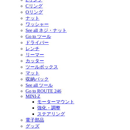
Cリング
Oリング
ナット
ワッシャー
See all ネジ・ナット
Go to ツール
ドライバー
レンチ
リーマー
カッター
ツールボックス
マット
収納バック
See all ツール
Go to ROUTE 246
MINI-Z
モーターマウント
強化・調整
ステアリング
電子部品
グッズ