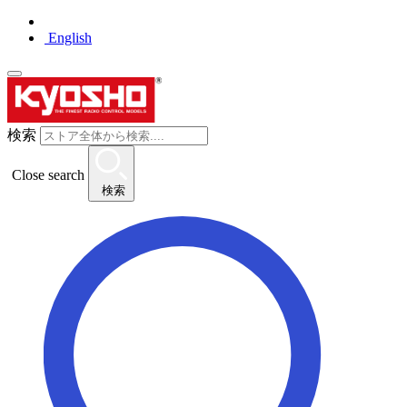
English
検索
Close search
検索