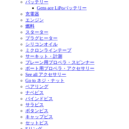
バッテリー
Gens ace LiPoバッテリー
充電器
エンジン
燃料
スターター
プラグヒーター
シリコンオイル
ミクロンラインテープ
サーキット・計測
プレーン用プロペラ・スピンナー
ボート用プロペラ・アクセサリー
See all アクセサリー
Go to ネジ・ナット
ベアリング
ナベビス
バインドビス
サラビス
ボタンビス
キャップビス
セットビス
Eリング