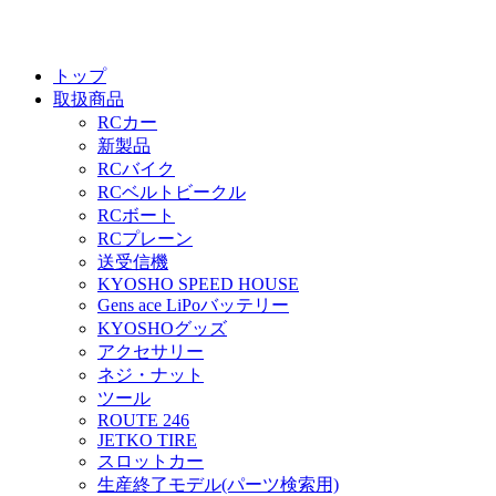
トップ
取扱商品
RCカー
新製品
RCバイク
RCベルトビークル
RCボート
RCプレーン
送受信機
KYOSHO SPEED HOUSE
Gens ace LiPoバッテリー
KYOSHOグッズ
アクセサリー
ネジ・ナット
ツール
ROUTE 246
JETKO TIRE
スロットカー
生産終了モデル(パーツ検索用)