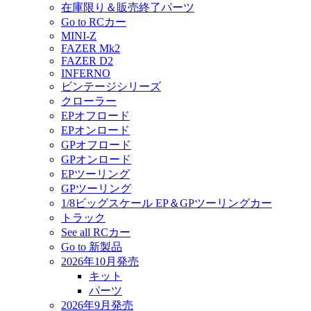
在庫限り＆販売終了パーツ
Go to RCカー
MINI-Z
FAZER Mk2
FAZER D2
INFERNO
ビンテージシリーズ
クローラー
EPオフロード
EPオンロード
GPオフロード
GPオンロード
EPツーリング
GPツーリング
1/8ビッグスケール EP＆GPツーリングカー
トラック
See all RCカー
Go to 新製品
2026年10月発売
キット
パーツ
2026年9月発売