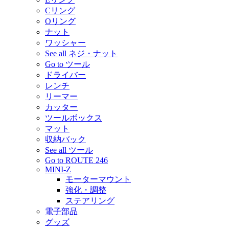
Cリング
Oリング
ナット
ワッシャー
See all ネジ・ナット
Go to ツール
ドライバー
レンチ
リーマー
カッター
ツールボックス
マット
収納バック
See all ツール
Go to ROUTE 246
MINI-Z
モーターマウント
強化・調整
ステアリング
電子部品
グッズ