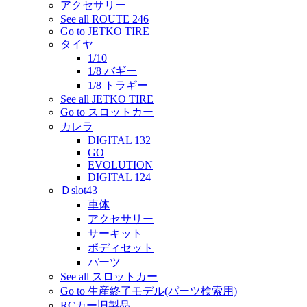
アクセサリー
See all ROUTE 246
Go to JETKO TIRE
タイヤ
1/10
1/8 バギー
1/8 トラギー
See all JETKO TIRE
Go to スロットカー
カレラ
DIGITAL 132
GO
EVOLUTION
DIGITAL 124
Ｄslot43
車体
アクセサリー
サーキット
ボディセット
パーツ
See all スロットカー
Go to 生産終了モデル(パーツ検索用)
RCカー旧製品