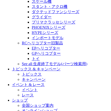
スケール機
スタント・アクロ機
ダクテッドファンシリーズ
グライダー
プリマクラッセシリーズ
PHOENIXシリーズ
HYPEシリーズ
インポートモデル
RCヘリコプター旧製品
EPヘリコプター
GPヘリコプター
トイ
See all 生産終了モデル(パーツ検索用)
トピックス & キャンペーン
トピックス
キャンペーン
イベント & レース
イベント
レース
ショップ
全国ショップ案内
オンラインショップ