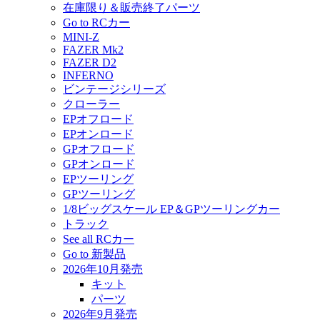
在庫限り＆販売終了パーツ
Go to RCカー
MINI-Z
FAZER Mk2
FAZER D2
INFERNO
ビンテージシリーズ
クローラー
EPオフロード
EPオンロード
GPオフロード
GPオンロード
EPツーリング
GPツーリング
1/8ビッグスケール EP＆GPツーリングカー
トラック
See all RCカー
Go to 新製品
2026年10月発売
キット
パーツ
2026年9月発売