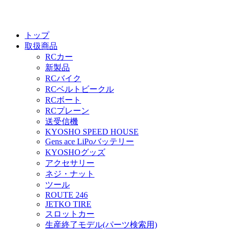
トップ
取扱商品
RCカー
新製品
RCバイク
RCベルトビークル
RCボート
RCプレーン
送受信機
KYOSHO SPEED HOUSE
Gens ace LiPoバッテリー
KYOSHOグッズ
アクセサリー
ネジ・ナット
ツール
ROUTE 246
JETKO TIRE
スロットカー
生産終了モデル(パーツ検索用)