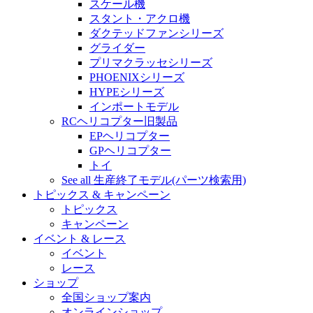
スケール機
スタント・アクロ機
ダクテッドファンシリーズ
グライダー
プリマクラッセシリーズ
PHOENIXシリーズ
HYPEシリーズ
インポートモデル
RCヘリコプター旧製品
EPヘリコプター
GPヘリコプター
トイ
See all 生産終了モデル(パーツ検索用)
トピックス & キャンペーン
トピックス
キャンペーン
イベント & レース
イベント
レース
ショップ
全国ショップ案内
オンラインショップ