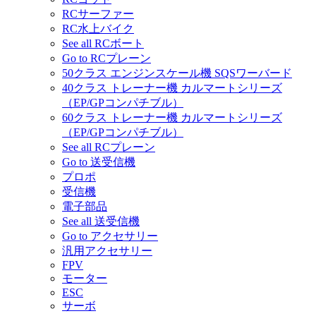
RCサーファー
RC水上バイク
See all RCボート
Go to RCプレーン
50クラス エンジンスケール機 SQSワーバード
40クラス トレーナー機 カルマートシリーズ
（EP/GPコンパチブル）
60クラス トレーナー機 カルマートシリーズ
（EP/GPコンパチブル）
See all RCプレーン
Go to 送受信機
プロポ
受信機
電子部品
See all 送受信機
Go to アクセサリー
汎用アクセサリー
FPV
モーター
ESC
サーボ