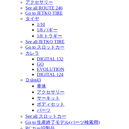
アクセサリー
See all ROUTE 246
Go to JETKO TIRE
タイヤ
1/10
1/8 バギー
1/8 トラギー
See all JETKO TIRE
Go to スロットカー
カレラ
DIGITAL 132
GO
EVOLUTION
DIGITAL 124
Ｄslot43
車体
アクセサリー
サーキット
ボディセット
パーツ
See all スロットカー
Go to 生産終了モデル(パーツ検索用)
RCカー旧製品