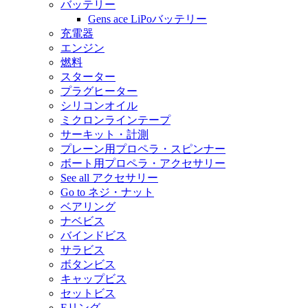
バッテリー
Gens ace LiPoバッテリー
充電器
エンジン
燃料
スターター
プラグヒーター
シリコンオイル
ミクロンラインテープ
サーキット・計測
プレーン用プロペラ・スピンナー
ボート用プロペラ・アクセサリー
See all アクセサリー
Go to ネジ・ナット
ベアリング
ナベビス
バインドビス
サラビス
ボタンビス
キャップビス
セットビス
Eリング