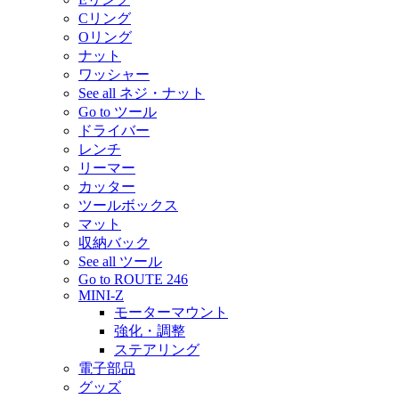
Cリング
Oリング
ナット
ワッシャー
See all ネジ・ナット
Go to ツール
ドライバー
レンチ
リーマー
カッター
ツールボックス
マット
収納バック
See all ツール
Go to ROUTE 246
MINI-Z
モーターマウント
強化・調整
ステアリング
電子部品
グッズ