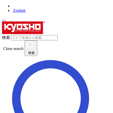
English
検索
Close search
検索