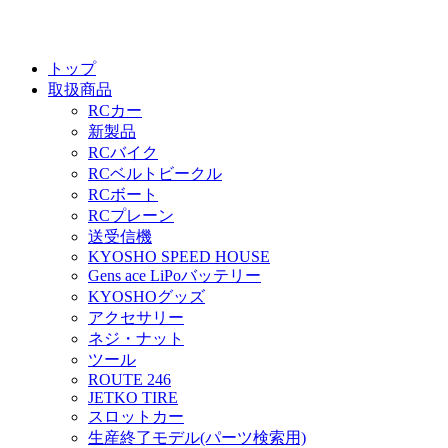
トップ
取扱商品
RCカー
新製品
RCバイク
RCベルトビークル
RCボート
RCプレーン
送受信機
KYOSHO SPEED HOUSE
Gens ace LiPoバッテリー
KYOSHOグッズ
アクセサリー
ネジ・ナット
ツール
ROUTE 246
JETKO TIRE
スロットカー
生産終了モデル(パーツ検索用)