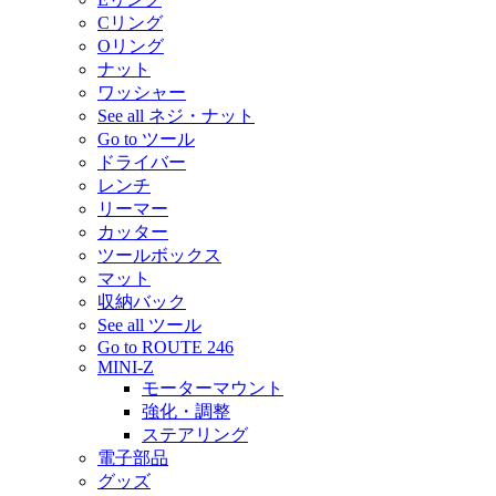
Cリング
Oリング
ナット
ワッシャー
See all ネジ・ナット
Go to ツール
ドライバー
レンチ
リーマー
カッター
ツールボックス
マット
収納バック
See all ツール
Go to ROUTE 246
MINI-Z
モーターマウント
強化・調整
ステアリング
電子部品
グッズ