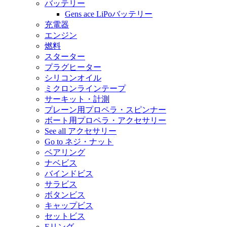
バッテリー
Gens ace LiPoバッテリー
充電器
エンジン
燃料
スターター
プラグヒーター
シリコンオイル
ミクロンラインテープ
サーキット・計測
プレーン用プロペラ・スピンナー
ボート用プロペラ・アクセサリー
See all アクセサリー
Go to ネジ・ナット
ベアリング
ナベビス
バインドビス
サラビス
ボタンビス
キャップビス
セットビス
Eリング