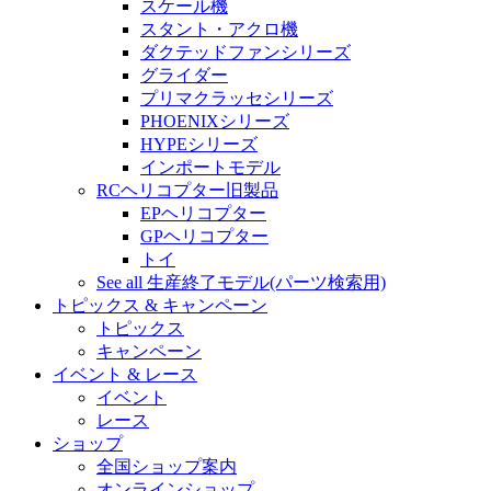
スケール機
スタント・アクロ機
ダクテッドファンシリーズ
グライダー
プリマクラッセシリーズ
PHOENIXシリーズ
HYPEシリーズ
インポートモデル
RCヘリコプター旧製品
EPヘリコプター
GPヘリコプター
トイ
See all 生産終了モデル(パーツ検索用)
トピックス & キャンペーン
トピックス
キャンペーン
イベント & レース
イベント
レース
ショップ
全国ショップ案内
オンラインショップ