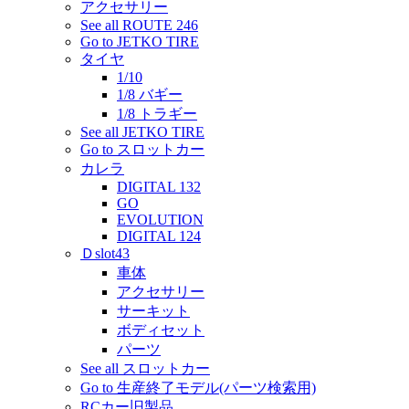
アクセサリー
See all ROUTE 246
Go to JETKO TIRE
タイヤ
1/10
1/8 バギー
1/8 トラギー
See all JETKO TIRE
Go to スロットカー
カレラ
DIGITAL 132
GO
EVOLUTION
DIGITAL 124
Ｄslot43
車体
アクセサリー
サーキット
ボディセット
パーツ
See all スロットカー
Go to 生産終了モデル(パーツ検索用)
RCカー旧製品