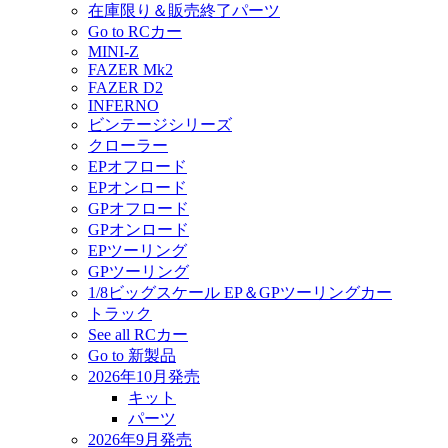
在庫限り＆販売終了パーツ
Go to RCカー
MINI-Z
FAZER Mk2
FAZER D2
INFERNO
ビンテージシリーズ
クローラー
EPオフロード
EPオンロード
GPオフロード
GPオンロード
EPツーリング
GPツーリング
1/8ビッグスケール EP＆GPツーリングカー
トラック
See all RCカー
Go to 新製品
2026年10月発売
キット
パーツ
2026年9月発売