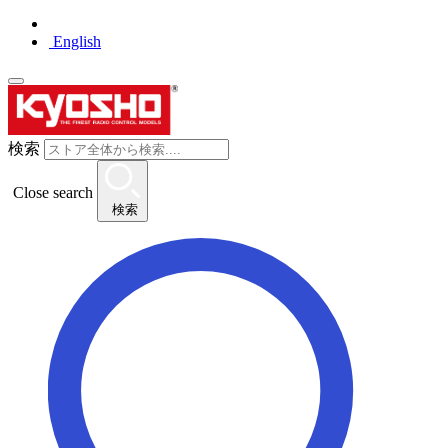
English
検索
Close search
検索