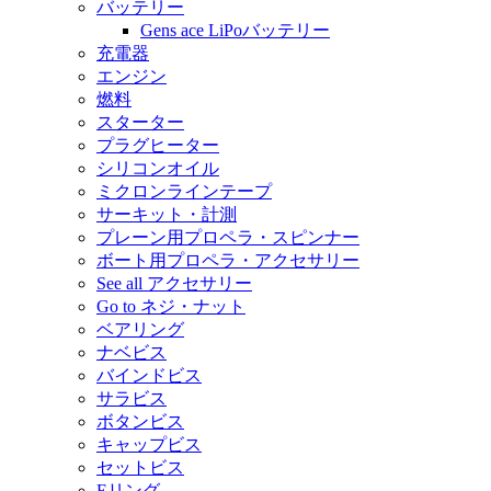
バッテリー
Gens ace LiPoバッテリー
充電器
エンジン
燃料
スターター
プラグヒーター
シリコンオイル
ミクロンラインテープ
サーキット・計測
プレーン用プロペラ・スピンナー
ボート用プロペラ・アクセサリー
See all アクセサリー
Go to ネジ・ナット
ベアリング
ナベビス
バインドビス
サラビス
ボタンビス
キャップビス
セットビス
Eリング