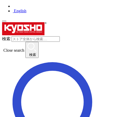
English
検索
Close search
検索