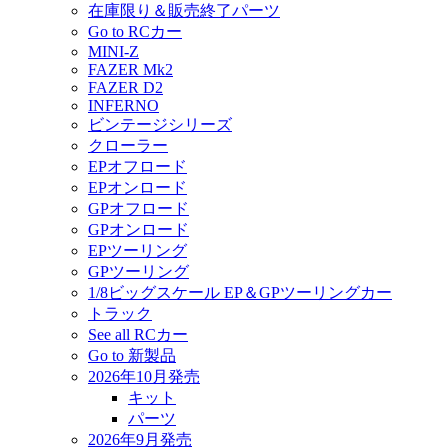
在庫限り＆販売終了パーツ
Go to RCカー
MINI-Z
FAZER Mk2
FAZER D2
INFERNO
ビンテージシリーズ
クローラー
EPオフロード
EPオンロード
GPオフロード
GPオンロード
EPツーリング
GPツーリング
1/8ビッグスケール EP＆GPツーリングカー
トラック
See all RCカー
Go to 新製品
2026年10月発売
キット
パーツ
2026年9月発売