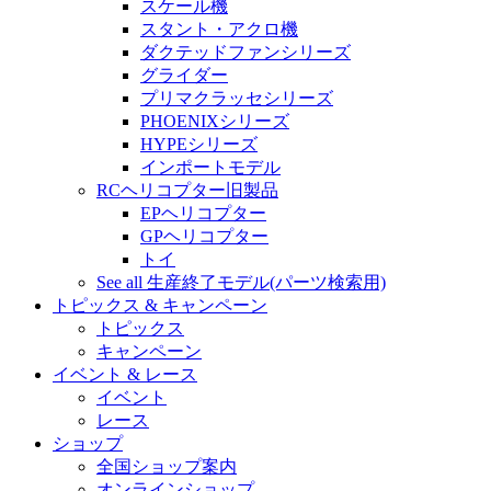
スケール機
スタント・アクロ機
ダクテッドファンシリーズ
グライダー
プリマクラッセシリーズ
PHOENIXシリーズ
HYPEシリーズ
インポートモデル
RCヘリコプター旧製品
EPヘリコプター
GPヘリコプター
トイ
See all 生産終了モデル(パーツ検索用)
トピックス & キャンペーン
トピックス
キャンペーン
イベント & レース
イベント
レース
ショップ
全国ショップ案内
オンラインショップ