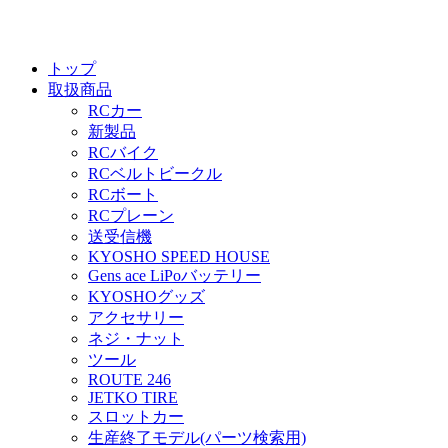
トップ
取扱商品
RCカー
新製品
RCバイク
RCベルトビークル
RCボート
RCプレーン
送受信機
KYOSHO SPEED HOUSE
Gens ace LiPoバッテリー
KYOSHOグッズ
アクセサリー
ネジ・ナット
ツール
ROUTE 246
JETKO TIRE
スロットカー
生産終了モデル(パーツ検索用)