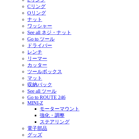
Cリング
Oリング
ナット
ワッシャー
See all ネジ・ナット
Go to ツール
ドライバー
レンチ
リーマー
カッター
ツールボックス
マット
収納バック
See all ツール
Go to ROUTE 246
MINI-Z
モーターマウント
強化・調整
ステアリング
電子部品
グッズ