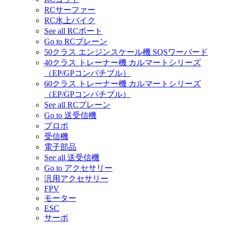
RCサーファー
RC水上バイク
See all RCボート
Go to RCプレーン
50クラス エンジンスケール機 SQSワーバード
40クラス トレーナー機 カルマートシリーズ
（EP/GPコンパチブル）
60クラス トレーナー機 カルマートシリーズ
（EP/GPコンパチブル）
See all RCプレーン
Go to 送受信機
プロポ
受信機
電子部品
See all 送受信機
Go to アクセサリー
汎用アクセサリー
FPV
モーター
ESC
サーボ