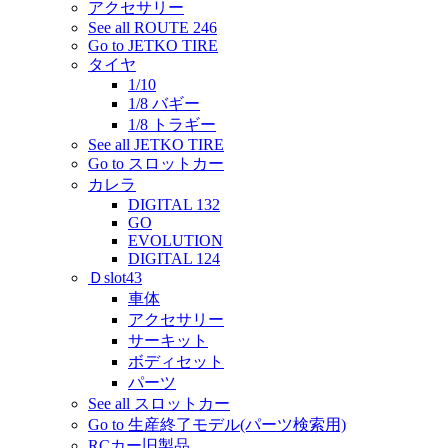
アクセサリー
See all ROUTE 246
Go to JETKO TIRE
タイヤ
1/10
1/8 バギー
1/8 トラギー
See all JETKO TIRE
Go to スロットカー
カレラ
DIGITAL 132
GO
EVOLUTION
DIGITAL 124
Ｄslot43
車体
アクセサリー
サーキット
ボディセット
パーツ
See all スロットカー
Go to 生産終了モデル(パーツ検索用)
RCカー旧製品