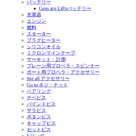
バッテリー
Gens ace LiPoバッテリー
充電器
エンジン
燃料
スターター
プラグヒーター
シリコンオイル
ミクロンラインテープ
サーキット・計測
プレーン用プロペラ・スピンナー
ボート用プロペラ・アクセサリー
See all アクセサリー
Go to ネジ・ナット
ベアリング
ナベビス
バインドビス
サラビス
ボタンビス
キャップビス
セットビス
Eリング