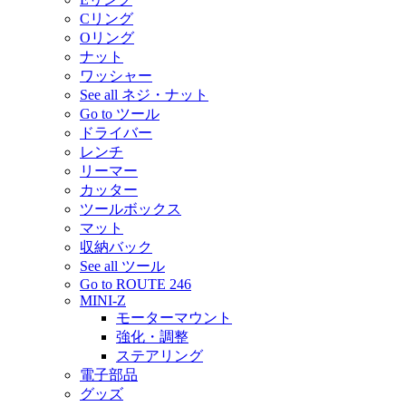
Cリング
Oリング
ナット
ワッシャー
See all ネジ・ナット
Go to ツール
ドライバー
レンチ
リーマー
カッター
ツールボックス
マット
収納バック
See all ツール
Go to ROUTE 246
MINI-Z
モーターマウント
強化・調整
ステアリング
電子部品
グッズ