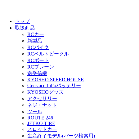
トップ
取扱商品
RCカー
新製品
RCバイク
RCベルトビークル
RCボート
RCプレーン
送受信機
KYOSHO SPEED HOUSE
Gens ace LiPoバッテリー
KYOSHOグッズ
アクセサリー
ネジ・ナット
ツール
ROUTE 246
JETKO TIRE
スロットカー
生産終了モデル(パーツ検索用)