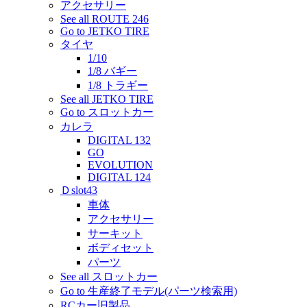
アクセサリー
See all ROUTE 246
Go to JETKO TIRE
タイヤ
1/10
1/8 バギー
1/8 トラギー
See all JETKO TIRE
Go to スロットカー
カレラ
DIGITAL 132
GO
EVOLUTION
DIGITAL 124
Ｄslot43
車体
アクセサリー
サーキット
ボディセット
パーツ
See all スロットカー
Go to 生産終了モデル(パーツ検索用)
RCカー旧製品