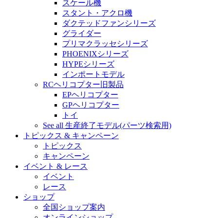
スケール機
スタント・アクロ機
ダクテッドファンシリーズ
グライダー
プリマクラッセシリーズ
PHOENIXシリーズ
HYPEシリーズ
インポートモデル
RCヘリコプター旧製品
EPヘリコプター
GPヘリコプター
トイ
See all 生産終了モデル(パーツ検索用)
トピックス & キャンペーン
トピックス
キャンペーン
イベント & レース
イベント
レース
ショップ
全国ショップ案内
オンラインショップ