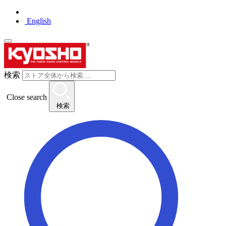
English
検索
Close search
検索