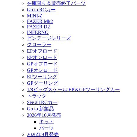
在庫限り＆販売終了パーツ
Go to RCカー
MINI-Z
FAZER Mk2
FAZER D2
INFERNO
ビンテージシリーズ
クローラー
EPオフロード
EPオンロード
GPオフロード
GPオンロード
EPツーリング
GPツーリング
1/8ビッグスケール EP＆GPツーリングカー
トラック
See all RCカー
Go to 新製品
2026年10月発売
キット
パーツ
2026年9月発売