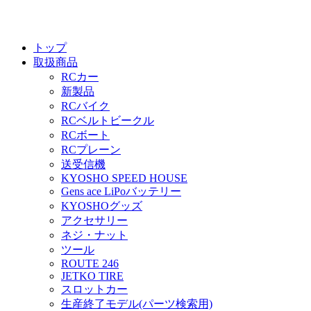
トップ
取扱商品
RCカー
新製品
RCバイク
RCベルトビークル
RCボート
RCプレーン
送受信機
KYOSHO SPEED HOUSE
Gens ace LiPoバッテリー
KYOSHOグッズ
アクセサリー
ネジ・ナット
ツール
ROUTE 246
JETKO TIRE
スロットカー
生産終了モデル(パーツ検索用)