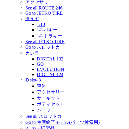
アクセサリー
See all ROUTE 246
Go to JETKO TIRE
タイヤ
1/10
1/8 バギー
1/8 トラギー
See all JETKO TIRE
Go to スロットカー
カレラ
DIGITAL 132
GO
EVOLUTION
DIGITAL 124
Ｄslot43
車体
アクセサリー
サーキット
ボディセット
パーツ
See all スロットカー
Go to 生産終了モデル(パーツ検索用)
RCカー旧製品