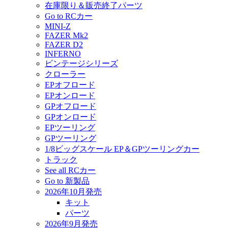
在庫限り＆販売終了パーツ
Go to RCカー
MINI-Z
FAZER Mk2
FAZER D2
INFERNO
ビンテージシリーズ
クローラー
EPオフロード
EPオンロード
GPオフロード
GPオンロード
EPツーリング
GPツーリング
1/8ビッグスケール EP＆GPツーリングカー
トラック
See all RCカー
Go to 新製品
2026年10月発売
キット
パーツ
2026年9月発売