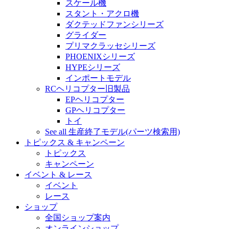
スケール機
スタント・アクロ機
ダクテッドファンシリーズ
グライダー
プリマクラッセシリーズ
PHOENIXシリーズ
HYPEシリーズ
インポートモデル
RCヘリコプター旧製品
EPヘリコプター
GPヘリコプター
トイ
See all 生産終了モデル(パーツ検索用)
トピックス & キャンペーン
トピックス
キャンペーン
イベント & レース
イベント
レース
ショップ
全国ショップ案内
オンラインショップ