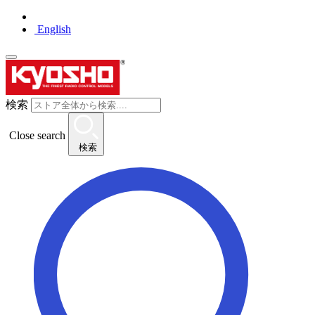
English
検索
Close search
検索