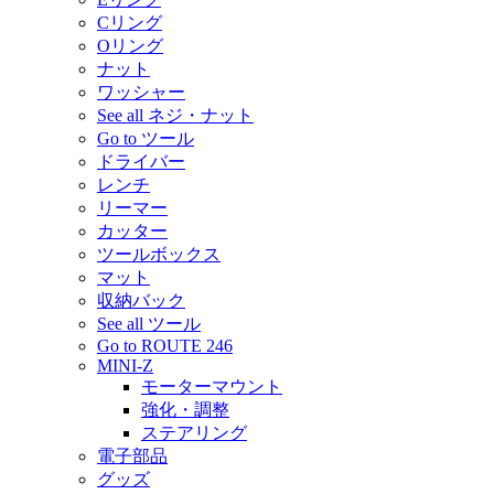
Cリング
Oリング
ナット
ワッシャー
See all ネジ・ナット
Go to ツール
ドライバー
レンチ
リーマー
カッター
ツールボックス
マット
収納バック
See all ツール
Go to ROUTE 246
MINI-Z
モーターマウント
強化・調整
ステアリング
電子部品
グッズ