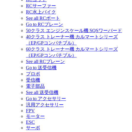
RCサーファー
RC水上バイク
See all RCボート
Go to RCプレーン
50クラス エンジンスケール機 SQSワーバード
40クラス トレーナー機 カルマートシリーズ
（EP/GPコンパチブル）
60クラス トレーナー機 カルマートシリーズ
（EP/GPコンパチブル）
See all RCプレーン
Go to 送受信機
プロポ
受信機
電子部品
See all 送受信機
Go to アクセサリー
汎用アクセサリー
FPV
モーター
ESC
サーボ