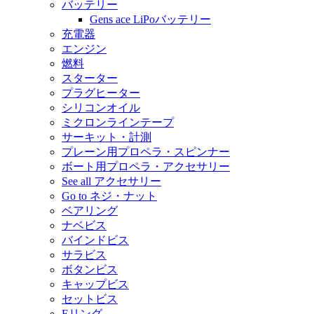
バッテリー
Gens ace LiPoバッテリー
充電器
エンジン
燃料
スターター
プラグヒーター
シリコンオイル
ミクロンラインテープ
サーキット・計測
プレーン用プロペラ・スピンナー
ボート用プロペラ・アクセサリー
See all アクセサリー
Go to ネジ・ナット
ベアリング
ナベビス
バインドビス
サラビス
ボタンビス
キャップビス
セットビス
Eリング