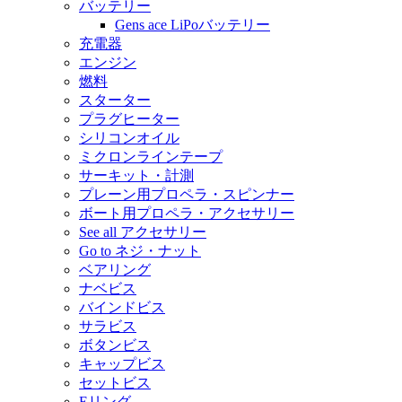
バッテリー
Gens ace LiPoバッテリー
充電器
エンジン
燃料
スターター
プラグヒーター
シリコンオイル
ミクロンラインテープ
サーキット・計測
プレーン用プロペラ・スピンナー
ボート用プロペラ・アクセサリー
See all アクセサリー
Go to ネジ・ナット
ベアリング
ナベビス
バインドビス
サラビス
ボタンビス
キャップビス
セットビス
Eリング