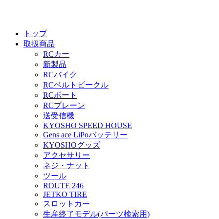
トップ
取扱商品
RCカー
新製品
RCバイク
RCベルトビークル
RCボート
RCプレーン
送受信機
KYOSHO SPEED HOUSE
Gens ace LiPoバッテリー
KYOSHOグッズ
アクセサリー
ネジ・ナット
ツール
ROUTE 246
JETKO TIRE
スロットカー
生産終了モデル(パーツ検索用)