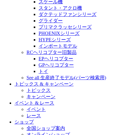
スケール機
スタント・アクロ機
ダクテッドファンシリーズ
グライダー
プリマクラッセシリーズ
PHOENIXシリーズ
HYPEシリーズ
インポートモデル
RCヘリコプター旧製品
EPヘリコプター
GPヘリコプター
トイ
See all 生産終了モデル(パーツ検索用)
トピックス & キャンペーン
トピックス
キャンペーン
イベント & レース
イベント
レース
ショップ
全国ショップ案内
オンラインショップ