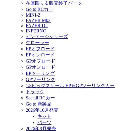
在庫限り＆販売終了パーツ
Go to RCカー
MINI-Z
FAZER Mk2
FAZER D2
INFERNO
ビンテージシリーズ
クローラー
EPオフロード
EPオンロード
GPオフロード
GPオンロード
EPツーリング
GPツーリング
1/8ビッグスケール EP＆GPツーリングカー
トラック
See all RCカー
Go to 新製品
2026年10月発売
キット
パーツ
2026年9月発売