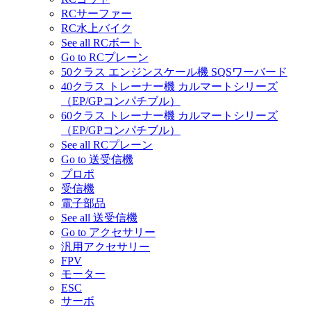
RCサーファー
RC水上バイク
See all RCボート
Go to RCプレーン
50クラス エンジンスケール機 SQSワーバード
40クラス トレーナー機 カルマートシリーズ
（EP/GPコンパチブル）
60クラス トレーナー機 カルマートシリーズ
（EP/GPコンパチブル）
See all RCプレーン
Go to 送受信機
プロポ
受信機
電子部品
See all 送受信機
Go to アクセサリー
汎用アクセサリー
FPV
モーター
ESC
サーボ