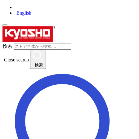
English
検索
Close search
検索