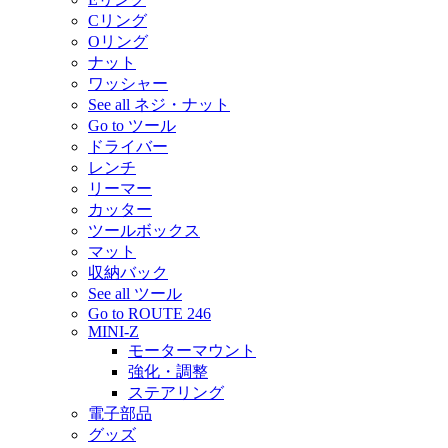
Cリング
Oリング
ナット
ワッシャー
See all ネジ・ナット
Go to ツール
ドライバー
レンチ
リーマー
カッター
ツールボックス
マット
収納バック
See all ツール
Go to ROUTE 246
MINI-Z
モーターマウント
強化・調整
ステアリング
電子部品
グッズ