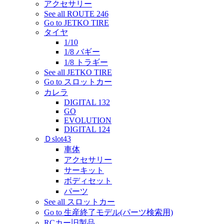
アクセサリー
See all ROUTE 246
Go to JETKO TIRE
タイヤ
1/10
1/8 バギー
1/8 トラギー
See all JETKO TIRE
Go to スロットカー
カレラ
DIGITAL 132
GO
EVOLUTION
DIGITAL 124
Ｄslot43
車体
アクセサリー
サーキット
ボディセット
パーツ
See all スロットカー
Go to 生産終了モデル(パーツ検索用)
RCカー旧製品