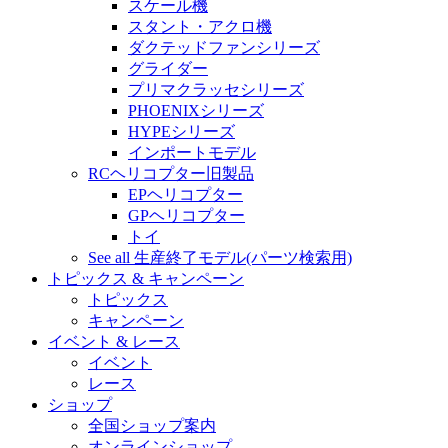
スケール機
スタント・アクロ機
ダクテッドファンシリーズ
グライダー
プリマクラッセシリーズ
PHOENIXシリーズ
HYPEシリーズ
インポートモデル
RCヘリコプター旧製品
EPヘリコプター
GPヘリコプター
トイ
See all 生産終了モデル(パーツ検索用)
トピックス & キャンペーン
トピックス
キャンペーン
イベント & レース
イベント
レース
ショップ
全国ショップ案内
オンラインショップ