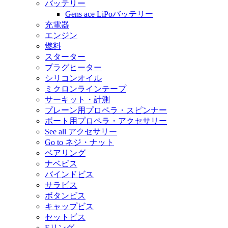
バッテリー
Gens ace LiPoバッテリー
充電器
エンジン
燃料
スターター
プラグヒーター
シリコンオイル
ミクロンラインテープ
サーキット・計測
プレーン用プロペラ・スピンナー
ボート用プロペラ・アクセサリー
See all アクセサリー
Go to ネジ・ナット
ベアリング
ナベビス
バインドビス
サラビス
ボタンビス
キャップビス
セットビス
Eリング