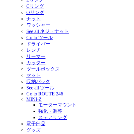
Cリング
Oリング
ナット
ワッシャー
See all ネジ・ナット
Go to ツール
ドライバー
レンチ
リーマー
カッター
ツールボックス
マット
収納バック
See all ツール
Go to ROUTE 246
MINI-Z
モーターマウント
強化・調整
ステアリング
電子部品
グッズ