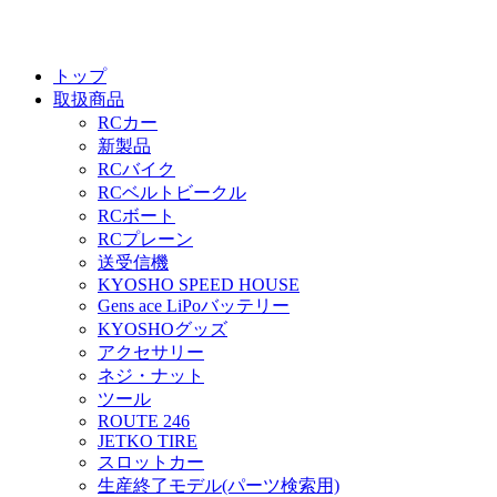
トップ
取扱商品
RCカー
新製品
RCバイク
RCベルトビークル
RCボート
RCプレーン
送受信機
KYOSHO SPEED HOUSE
Gens ace LiPoバッテリー
KYOSHOグッズ
アクセサリー
ネジ・ナット
ツール
ROUTE 246
JETKO TIRE
スロットカー
生産終了モデル(パーツ検索用)