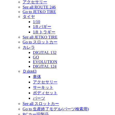
アクセサリー
See all ROUTE 246
Go to JETKO TIRE
タイヤ
1/10
1/8 バギー
1/8 トラギー
See all JETKO TIRE
Go to スロットカー
カレラ
DIGITAL 132
GO
EVOLUTION
DIGITAL 124
Ｄslot43
車体
アクセサリー
サーキット
ボディセット
パーツ
See all スロットカー
Go to 生産終了モデル(パーツ検索用)
RCカー旧製品