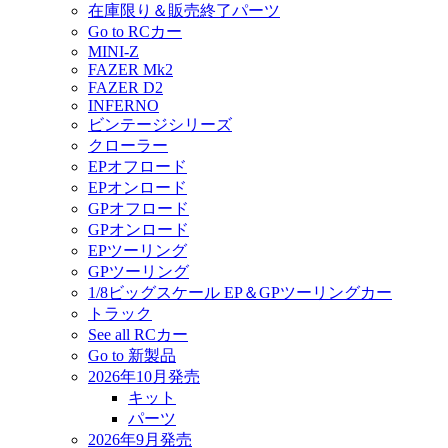
在庫限り＆販売終了パーツ
Go to RCカー
MINI-Z
FAZER Mk2
FAZER D2
INFERNO
ビンテージシリーズ
クローラー
EPオフロード
EPオンロード
GPオフロード
GPオンロード
EPツーリング
GPツーリング
1/8ビッグスケール EP＆GPツーリングカー
トラック
See all RCカー
Go to 新製品
2026年10月発売
キット
パーツ
2026年9月発売