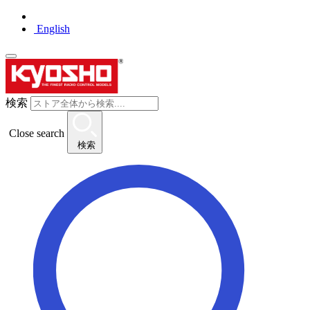
English
検索
Close search
検索