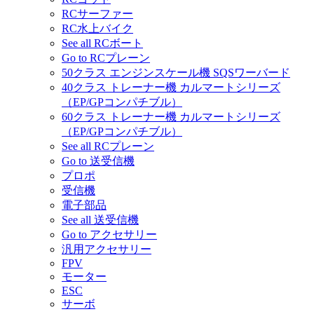
RCサーファー
RC水上バイク
See all RCボート
Go to RCプレーン
50クラス エンジンスケール機 SQSワーバード
40クラス トレーナー機 カルマートシリーズ
（EP/GPコンパチブル）
60クラス トレーナー機 カルマートシリーズ
（EP/GPコンパチブル）
See all RCプレーン
Go to 送受信機
プロポ
受信機
電子部品
See all 送受信機
Go to アクセサリー
汎用アクセサリー
FPV
モーター
ESC
サーボ