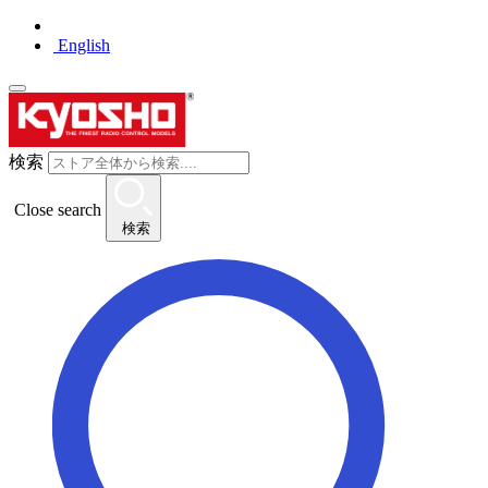
English
検索
Close search
検索