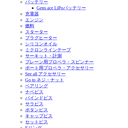
バッテリー
Gens ace LiPoバッテリー
充電器
エンジン
燃料
スターター
プラグヒーター
シリコンオイル
ミクロンラインテープ
サーキット・計測
プレーン用プロペラ・スピンナー
ボート用プロペラ・アクセサリー
See all アクセサリー
Go to ネジ・ナット
ベアリング
ナベビス
バインドビス
サラビス
ボタンビス
キャップビス
セットビス
Eリング