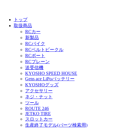
トップ
取扱商品
RCカー
新製品
RCバイク
RCベルトビークル
RCボート
RCプレーン
送受信機
KYOSHO SPEED HOUSE
Gens ace LiPoバッテリー
KYOSHOグッズ
アクセサリー
ネジ・ナット
ツール
ROUTE 246
JETKO TIRE
スロットカー
生産終了モデル(パーツ検索用)