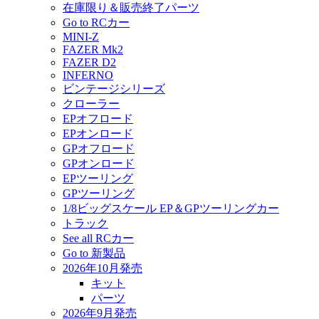
在庫限り＆販売終了パーツ
Go to RCカー
MINI-Z
FAZER Mk2
FAZER D2
INFERNO
ビンテージシリーズ
クローラー
EPオフロード
EPオンロード
GPオフロード
GPオンロード
EPツーリング
GPツーリング
1/8ビッグスケール EP＆GPツーリングカー
トラック
See all RCカー
Go to 新製品
2026年10月発売
キット
パーツ
2026年9月発売