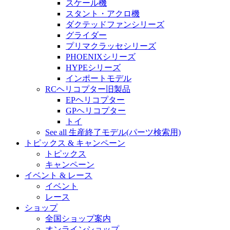
スケール機
スタント・アクロ機
ダクテッドファンシリーズ
グライダー
プリマクラッセシリーズ
PHOENIXシリーズ
HYPEシリーズ
インポートモデル
RCヘリコプター旧製品
EPヘリコプター
GPヘリコプター
トイ
See all 生産終了モデル(パーツ検索用)
トピックス & キャンペーン
トピックス
キャンペーン
イベント & レース
イベント
レース
ショップ
全国ショップ案内
オンラインショップ