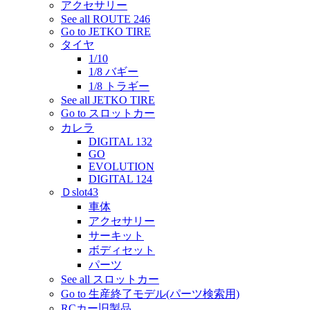
アクセサリー
See all ROUTE 246
Go to JETKO TIRE
タイヤ
1/10
1/8 バギー
1/8 トラギー
See all JETKO TIRE
Go to スロットカー
カレラ
DIGITAL 132
GO
EVOLUTION
DIGITAL 124
Ｄslot43
車体
アクセサリー
サーキット
ボディセット
パーツ
See all スロットカー
Go to 生産終了モデル(パーツ検索用)
RCカー旧製品