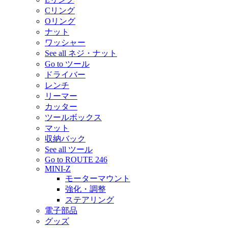
Cリング
Oリング
ナット
ワッシャー
See all ネジ・ナット
Go to ツール
ドライバー
レンチ
リーマー
カッター
ツールボックス
マット
収納バック
See all ツール
Go to ROUTE 246
MINI-Z
モーターマウント
強化・調整
ステアリング
電子部品
グッズ