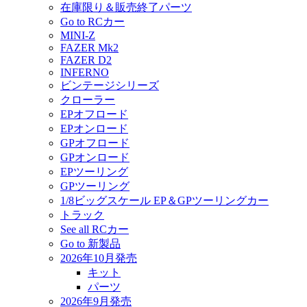
在庫限り＆販売終了パーツ
Go to RCカー
MINI-Z
FAZER Mk2
FAZER D2
INFERNO
ビンテージシリーズ
クローラー
EPオフロード
EPオンロード
GPオフロード
GPオンロード
EPツーリング
GPツーリング
1/8ビッグスケール EP＆GPツーリングカー
トラック
See all RCカー
Go to 新製品
2026年10月発売
キット
パーツ
2026年9月発売