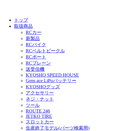
トップ
取扱商品
RCカー
新製品
RCバイク
RCベルトビークル
RCボート
RCプレーン
送受信機
KYOSHO SPEED HOUSE
Gens ace LiPoバッテリー
KYOSHOグッズ
アクセサリー
ネジ・ナット
ツール
ROUTE 246
JETKO TIRE
スロットカー
生産終了モデル(パーツ検索用)