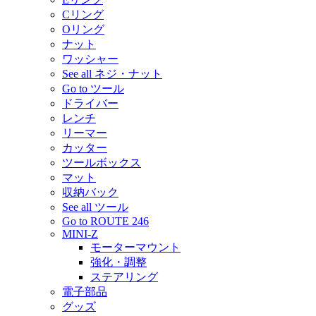
Cリング
Oリング
ナット
ワッシャー
See all ネジ・ナット
Go to ツール
ドライバー
レンチ
リーマー
カッター
ツールボックス
マット
収納バック
See all ツール
Go to ROUTE 246
MINI-Z
モーターマウント
強化・調整
ステアリング
電子部品
グッズ