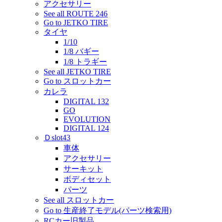
アクセサリー
See all ROUTE 246
Go to JETKO TIRE
タイヤ
1/10
1/8 バギー
1/8 トラギー
See all JETKO TIRE
Go to スロットカー
カレラ
DIGITAL 132
GO
EVOLUTION
DIGITAL 124
Ｄslot43
車体
アクセサリー
サーキット
ボディセット
パーツ
See all スロットカー
Go to 生産終了モデル(パーツ検索用)
RCカー旧製品