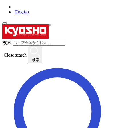
English
検索
Close search
検索