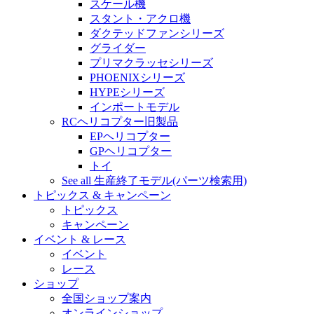
スケール機
スタント・アクロ機
ダクテッドファンシリーズ
グライダー
プリマクラッセシリーズ
PHOENIXシリーズ
HYPEシリーズ
インポートモデル
RCヘリコプター旧製品
EPヘリコプター
GPヘリコプター
トイ
See all 生産終了モデル(パーツ検索用)
トピックス & キャンペーン
トピックス
キャンペーン
イベント & レース
イベント
レース
ショップ
全国ショップ案内
オンラインショップ