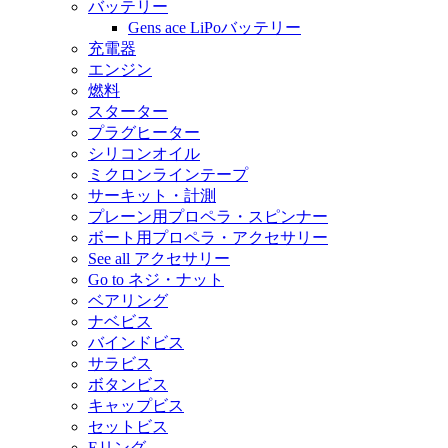
バッテリー
Gens ace LiPoバッテリー
充電器
エンジン
燃料
スターター
プラグヒーター
シリコンオイル
ミクロンラインテープ
サーキット・計測
プレーン用プロペラ・スピンナー
ボート用プロペラ・アクセサリー
See all アクセサリー
Go to ネジ・ナット
ベアリング
ナベビス
バインドビス
サラビス
ボタンビス
キャップビス
セットビス
Eリング