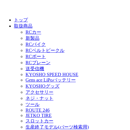
トップ
取扱商品
RCカー
新製品
RCバイク
RCベルトビークル
RCボート
RCプレーン
送受信機
KYOSHO SPEED HOUSE
Gens ace LiPoバッテリー
KYOSHOグッズ
アクセサリー
ネジ・ナット
ツール
ROUTE 246
JETKO TIRE
スロットカー
生産終了モデル(パーツ検索用)