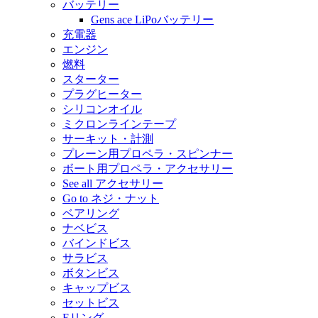
バッテリー
Gens ace LiPoバッテリー
充電器
エンジン
燃料
スターター
プラグヒーター
シリコンオイル
ミクロンラインテープ
サーキット・計測
プレーン用プロペラ・スピンナー
ボート用プロペラ・アクセサリー
See all アクセサリー
Go to ネジ・ナット
ベアリング
ナベビス
バインドビス
サラビス
ボタンビス
キャップビス
セットビス
Eリング