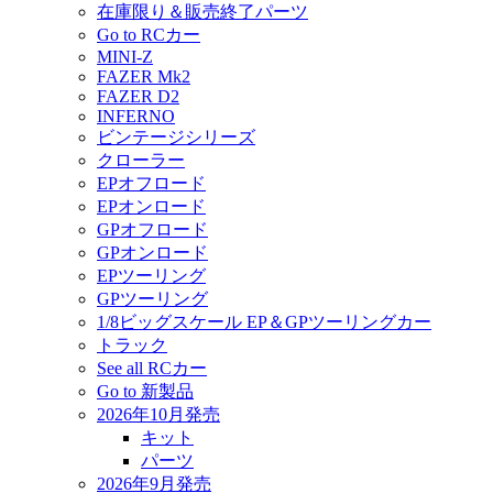
在庫限り＆販売終了パーツ
Go to RCカー
MINI-Z
FAZER Mk2
FAZER D2
INFERNO
ビンテージシリーズ
クローラー
EPオフロード
EPオンロード
GPオフロード
GPオンロード
EPツーリング
GPツーリング
1/8ビッグスケール EP＆GPツーリングカー
トラック
See all RCカー
Go to 新製品
2026年10月発売
キット
パーツ
2026年9月発売