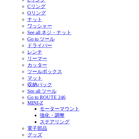
Cリング
Oリング
ナット
ワッシャー
See all ネジ・ナット
Go to ツール
ドライバー
レンチ
リーマー
カッター
ツールボックス
マット
収納バック
See all ツール
Go to ROUTE 246
MINI-Z
モーターマウント
強化・調整
ステアリング
電子部品
グッズ