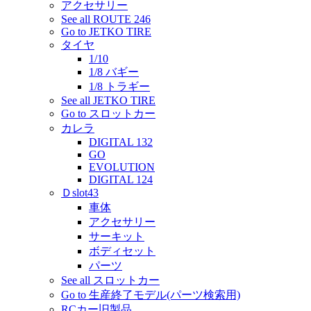
アクセサリー
See all ROUTE 246
Go to JETKO TIRE
タイヤ
1/10
1/8 バギー
1/8 トラギー
See all JETKO TIRE
Go to スロットカー
カレラ
DIGITAL 132
GO
EVOLUTION
DIGITAL 124
Ｄslot43
車体
アクセサリー
サーキット
ボディセット
パーツ
See all スロットカー
Go to 生産終了モデル(パーツ検索用)
RCカー旧製品