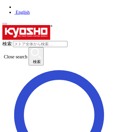
English
検索
Close search
検索