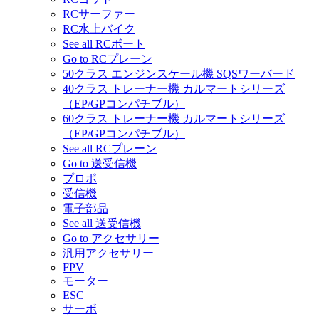
RCサーファー
RC水上バイク
See all RCボート
Go to RCプレーン
50クラス エンジンスケール機 SQSワーバード
40クラス トレーナー機 カルマートシリーズ
（EP/GPコンパチブル）
60クラス トレーナー機 カルマートシリーズ
（EP/GPコンパチブル）
See all RCプレーン
Go to 送受信機
プロポ
受信機
電子部品
See all 送受信機
Go to アクセサリー
汎用アクセサリー
FPV
モーター
ESC
サーボ