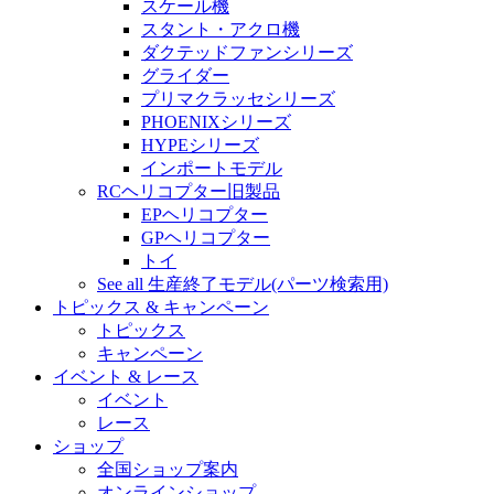
スケール機
スタント・アクロ機
ダクテッドファンシリーズ
グライダー
プリマクラッセシリーズ
PHOENIXシリーズ
HYPEシリーズ
インポートモデル
RCヘリコプター旧製品
EPヘリコプター
GPヘリコプター
トイ
See all 生産終了モデル(パーツ検索用)
トピックス & キャンペーン
トピックス
キャンペーン
イベント & レース
イベント
レース
ショップ
全国ショップ案内
オンラインショップ