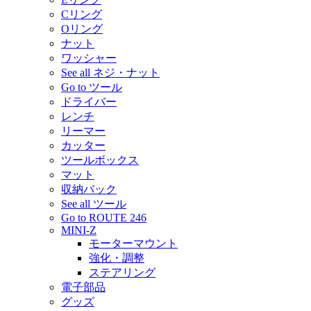
Cリング
Oリング
ナット
ワッシャー
See all ネジ・ナット
Go to ツール
ドライバー
レンチ
リーマー
カッター
ツールボックス
マット
収納バック
See all ツール
Go to ROUTE 246
MINI-Z
モーターマウント
強化・調整
ステアリング
電子部品
グッズ