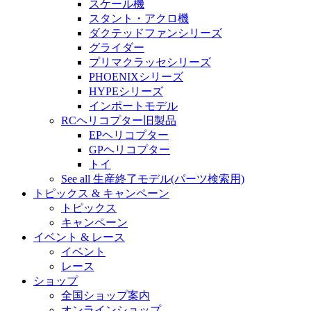
スケール機
スタント・アクロ機
ダクテッドファンシリーズ
グライダー
プリマクラッセシリーズ
PHOENIXシリーズ
HYPEシリーズ
インポートモデル
RCヘリコプター旧製品
EPヘリコプター
GPヘリコプター
トイ
See all 生産終了モデル(パーツ検索用)
トピックス & キャンペーン
トピックス
キャンペーン
イベント & レース
イベント
レース
ショップ
全国ショップ案内
オンラインショップ