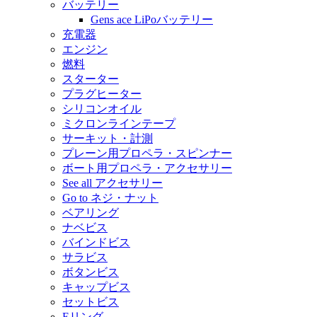
バッテリー
Gens ace LiPoバッテリー
充電器
エンジン
燃料
スターター
プラグヒーター
シリコンオイル
ミクロンラインテープ
サーキット・計測
プレーン用プロペラ・スピンナー
ボート用プロペラ・アクセサリー
See all アクセサリー
Go to ネジ・ナット
ベアリング
ナベビス
バインドビス
サラビス
ボタンビス
キャップビス
セットビス
Eリング