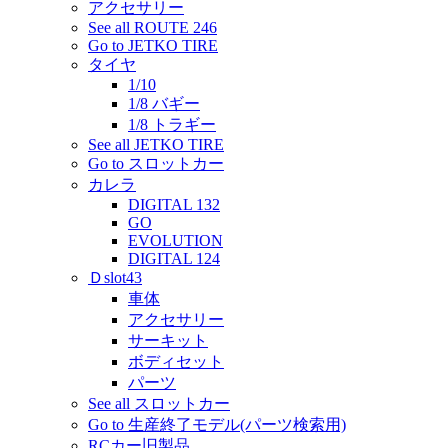
アクセサリー
See all ROUTE 246
Go to JETKO TIRE
タイヤ
1/10
1/8 バギー
1/8 トラギー
See all JETKO TIRE
Go to スロットカー
カレラ
DIGITAL 132
GO
EVOLUTION
DIGITAL 124
Ｄslot43
車体
アクセサリー
サーキット
ボディセット
パーツ
See all スロットカー
Go to 生産終了モデル(パーツ検索用)
RCカー旧製品