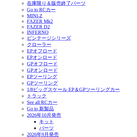
在庫限り＆販売終了パーツ
Go to RCカー
MINI-Z
FAZER Mk2
FAZER D2
INFERNO
ビンテージシリーズ
クローラー
EPオフロード
EPオンロード
GPオフロード
GPオンロード
EPツーリング
GPツーリング
1/8ビッグスケール EP＆GPツーリングカー
トラック
See all RCカー
Go to 新製品
2026年10月発売
キット
パーツ
2026年9月発売