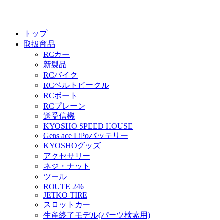
トップ
取扱商品
RCカー
新製品
RCバイク
RCベルトビークル
RCボート
RCプレーン
送受信機
KYOSHO SPEED HOUSE
Gens ace LiPoバッテリー
KYOSHOグッズ
アクセサリー
ネジ・ナット
ツール
ROUTE 246
JETKO TIRE
スロットカー
生産終了モデル(パーツ検索用)