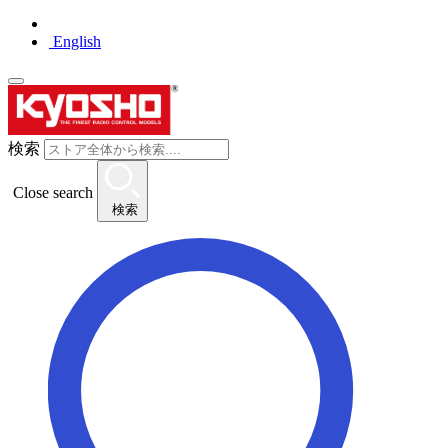
English
検索
Close search
検索