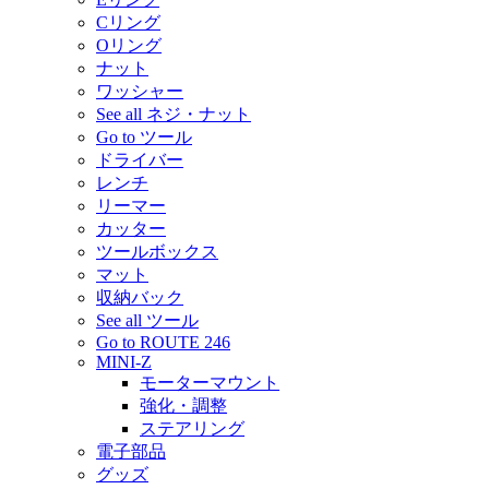
Cリング
Oリング
ナット
ワッシャー
See all ネジ・ナット
Go to ツール
ドライバー
レンチ
リーマー
カッター
ツールボックス
マット
収納バック
See all ツール
Go to ROUTE 246
MINI-Z
モーターマウント
強化・調整
ステアリング
電子部品
グッズ