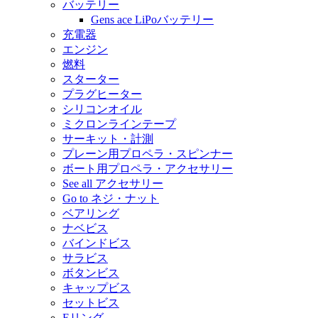
バッテリー
Gens ace LiPoバッテリー
充電器
エンジン
燃料
スターター
プラグヒーター
シリコンオイル
ミクロンラインテープ
サーキット・計測
プレーン用プロペラ・スピンナー
ボート用プロペラ・アクセサリー
See all アクセサリー
Go to ネジ・ナット
ベアリング
ナベビス
バインドビス
サラビス
ボタンビス
キャップビス
セットビス
Eリング