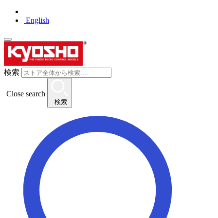
English
検索
Close search
検索