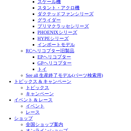
スケール機
スタント・アクロ機
ダクテッドファンシリーズ
グライダー
プリマクラッセシリーズ
PHOENIXシリーズ
HYPEシリーズ
インポートモデル
RCヘリコプター旧製品
EPヘリコプター
GPヘリコプター
トイ
See all 生産終了モデル(パーツ検索用)
トピックス & キャンペーン
トピックス
キャンペーン
イベント & レース
イベント
レース
ショップ
全国ショップ案内
オンラインショップ