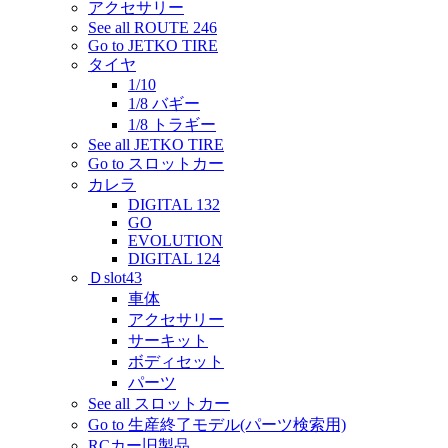
アクセサリー
See all ROUTE 246
Go to JETKO TIRE
タイヤ
1/10
1/8 バギー
1/8 トラギー
See all JETKO TIRE
Go to スロットカー
カレラ
DIGITAL 132
GO
EVOLUTION
DIGITAL 124
Ｄslot43
車体
アクセサリー
サーキット
ボディセット
パーツ
See all スロットカー
Go to 生産終了モデル(パーツ検索用)
RCカー旧製品