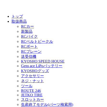
トップ
取扱商品
RCカー
新製品
RCバイク
RCベルトビークル
RCボート
RCプレーン
送受信機
KYOSHO SPEED HOUSE
Gens ace LiPoバッテリー
KYOSHOグッズ
アクセサリー
ネジ・ナット
ツール
ROUTE 246
JETKO TIRE
スロットカー
生産終了モデル(パーツ検索用)