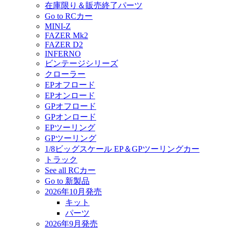
在庫限り＆販売終了パーツ
Go to RCカー
MINI-Z
FAZER Mk2
FAZER D2
INFERNO
ビンテージシリーズ
クローラー
EPオフロード
EPオンロード
GPオフロード
GPオンロード
EPツーリング
GPツーリング
1/8ビッグスケール EP＆GPツーリングカー
トラック
See all RCカー
Go to 新製品
2026年10月発売
キット
パーツ
2026年9月発売