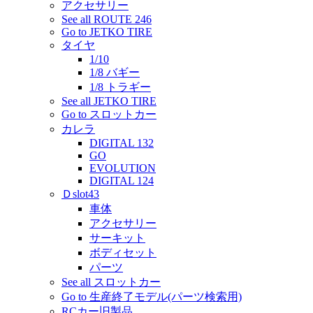
アクセサリー
See all ROUTE 246
Go to JETKO TIRE
タイヤ
1/10
1/8 バギー
1/8 トラギー
See all JETKO TIRE
Go to スロットカー
カレラ
DIGITAL 132
GO
EVOLUTION
DIGITAL 124
Ｄslot43
車体
アクセサリー
サーキット
ボディセット
パーツ
See all スロットカー
Go to 生産終了モデル(パーツ検索用)
RCカー旧製品