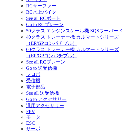
RCサーファー
RC水上バイク
See all RCボート
Go to RCプレーン
50クラス エンジンスケール機 SQSワーバード
40クラス トレーナー機 カルマートシリーズ
（EP/GPコンパチブル）
60クラス トレーナー機 カルマートシリーズ
（EP/GPコンパチブル）
See all RCプレーン
Go to 送受信機
プロポ
受信機
電子部品
See all 送受信機
Go to アクセサリー
汎用アクセサリー
FPV
モーター
ESC
サーボ