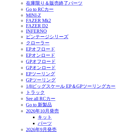
在庫限り＆販売終了パーツ
Go to RCカー
MINI-Z
FAZER Mk2
FAZER D2
INFERNO
ビンテージシリーズ
クローラー
EPオフロード
EPオンロード
GPオフロード
GPオンロード
EPツーリング
GPツーリング
1/8ビッグスケール EP＆GPツーリングカー
トラック
See all RCカー
Go to 新製品
2026年10月発売
キット
パーツ
2026年9月発売