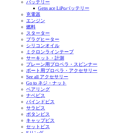
バッテリー
Gens ace LiPoバッテリー
充電器
エンジン
燃料
スターター
プラグヒーター
シリコンオイル
ミクロンラインテープ
サーキット・計測
プレーン用プロペラ・スピンナー
ボート用プロペラ・アクセサリー
See all アクセサリー
Go to ネジ・ナット
ベアリング
ナベビス
バインドビス
サラビス
ボタンビス
キャップビス
セットビス
Eリング