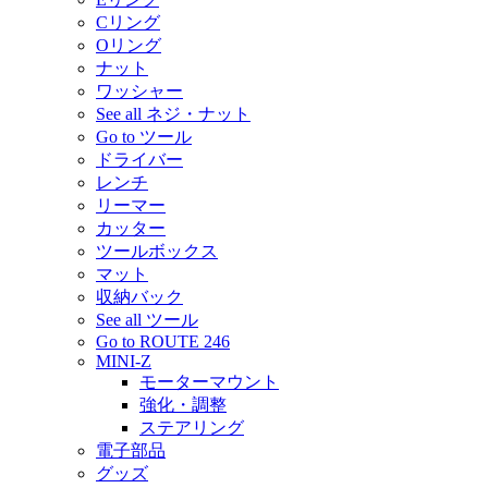
Cリング
Oリング
ナット
ワッシャー
See all ネジ・ナット
Go to ツール
ドライバー
レンチ
リーマー
カッター
ツールボックス
マット
収納バック
See all ツール
Go to ROUTE 246
MINI-Z
モーターマウント
強化・調整
ステアリング
電子部品
グッズ