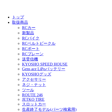
トップ
取扱商品
RCカー
新製品
RCバイク
RCベルトビークル
RCボート
RCプレーン
送受信機
KYOSHO SPEED HOUSE
Gens ace LiPoバッテリー
KYOSHOグッズ
アクセサリー
ネジ・ナット
ツール
ROUTE 246
JETKO TIRE
スロットカー
生産終了モデル(パーツ検索用)