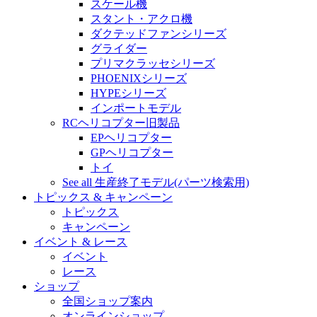
スケール機
スタント・アクロ機
ダクテッドファンシリーズ
グライダー
プリマクラッセシリーズ
PHOENIXシリーズ
HYPEシリーズ
インポートモデル
RCヘリコプター旧製品
EPヘリコプター
GPヘリコプター
トイ
See all 生産終了モデル(パーツ検索用)
トピックス & キャンペーン
トピックス
キャンペーン
イベント & レース
イベント
レース
ショップ
全国ショップ案内
オンラインショップ