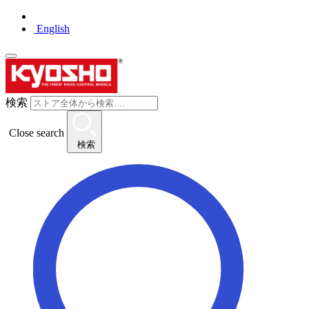
English
検索
Close search
検索