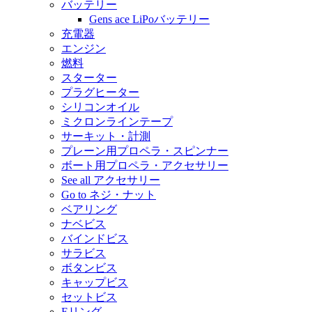
バッテリー
Gens ace LiPoバッテリー
充電器
エンジン
燃料
スターター
プラグヒーター
シリコンオイル
ミクロンラインテープ
サーキット・計測
プレーン用プロペラ・スピンナー
ボート用プロペラ・アクセサリー
See all アクセサリー
Go to ネジ・ナット
ベアリング
ナベビス
バインドビス
サラビス
ボタンビス
キャップビス
セットビス
Eリング