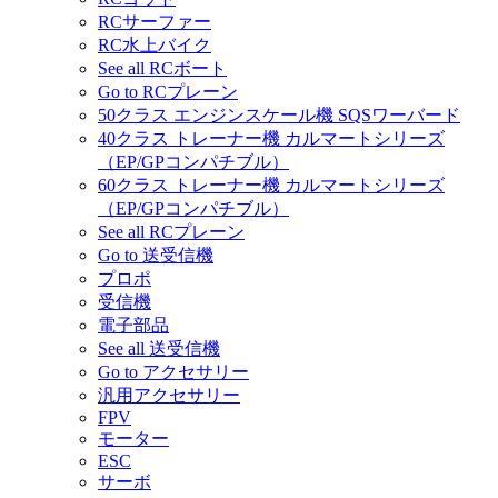
RCサーファー
RC水上バイク
See all RCボート
Go to RCプレーン
50クラス エンジンスケール機 SQSワーバード
40クラス トレーナー機 カルマートシリーズ
（EP/GPコンパチブル）
60クラス トレーナー機 カルマートシリーズ
（EP/GPコンパチブル）
See all RCプレーン
Go to 送受信機
プロポ
受信機
電子部品
See all 送受信機
Go to アクセサリー
汎用アクセサリー
FPV
モーター
ESC
サーボ