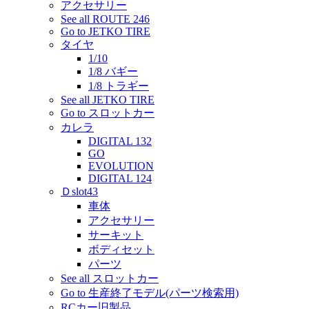
アクセサリー
See all ROUTE 246
Go to JETKO TIRE
タイヤ
1/10
1/8 バギー
1/8 トラギー
See all JETKO TIRE
Go to スロットカー
カレラ
DIGITAL 132
GO
EVOLUTION
DIGITAL 124
Ｄslot43
車体
アクセサリー
サーキット
ボディセット
パーツ
See all スロットカー
Go to 生産終了モデル(パーツ検索用)
RCカー旧製品