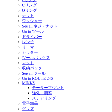
Cリング
Oリング
ナット
ワッシャー
See all ネジ・ナット
Go to ツール
ドライバー
レンチ
リーマー
カッター
ツールボックス
マット
収納バック
See all ツール
Go to ROUTE 246
MINI-Z
モーターマウント
強化・調整
ステアリング
電子部品
グッズ