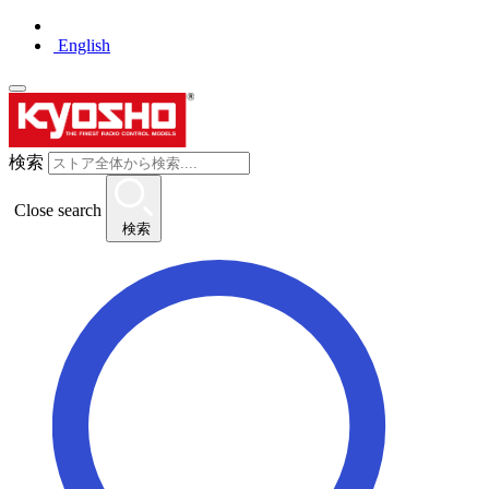
English
検索
Close search
検索