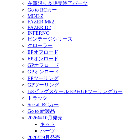
在庫限り＆販売終了パーツ
Go to RCカー
MINI-Z
FAZER Mk2
FAZER D2
INFERNO
ビンテージシリーズ
クローラー
EPオフロード
EPオンロード
GPオフロード
GPオンロード
EPツーリング
GPツーリング
1/8ビッグスケール EP＆GPツーリングカー
トラック
See all RCカー
Go to 新製品
2026年10月発売
キット
パーツ
2026年9月発売