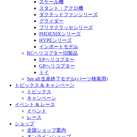
スケール機
スタント・アクロ機
ダクテッドファンシリーズ
グライダー
プリマクラッセシリーズ
PHOENIXシリーズ
HYPEシリーズ
インポートモデル
RCヘリコプター旧製品
EPヘリコプター
GPヘリコプター
トイ
See all 生産終了モデル(パーツ検索用)
トピックス & キャンペーン
トピックス
キャンペーン
イベント & レース
イベント
レース
ショップ
全国ショップ案内
オンラインショップ