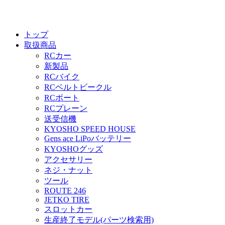
トップ
取扱商品
RCカー
新製品
RCバイク
RCベルトビークル
RCボート
RCプレーン
送受信機
KYOSHO SPEED HOUSE
Gens ace LiPoバッテリー
KYOSHOグッズ
アクセサリー
ネジ・ナット
ツール
ROUTE 246
JETKO TIRE
スロットカー
生産終了モデル(パーツ検索用)