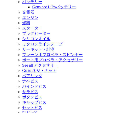
バッテリー
Gens ace LiPoバッテリー
充電器
エンジン
燃料
スターター
プラグヒーター
シリコンオイル
ミクロンラインテープ
サーキット・計測
プレーン用プロペラ・スピンナー
ボート用プロペラ・アクセサリー
See all アクセサリー
Go to ネジ・ナット
ベアリング
ナベビス
バインドビス
サラビス
ボタンビス
キャップビス
セットビス
Eリング