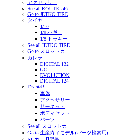
アクセサリー
See all ROUTE 246
Go to JETKO TIRE
タイヤ
1/10
1/8 バギー
1/8 トラギー
See all JETKO TIRE
Go to スロットカー
カレラ
DIGITAL 132
GO
EVOLUTION
DIGITAL 124
Ｄslot43
車体
アクセサリー
サーキット
ボディセット
パーツ
See all スロットカー
Go to 生産終了モデル(パーツ検索用)
RCカー旧製品