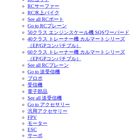
RCサーファー
RC水上バイク
See all RCボート
Go to RCプレーン
50クラス エンジンスケール機 SQSワーバード
40クラス トレーナー機 カルマートシリーズ
（EP/GPコンパチブル）
60クラス トレーナー機 カルマートシリーズ
（EP/GPコンパチブル）
See all RCプレーン
Go to 送受信機
プロポ
受信機
電子部品
See all 送受信機
Go to アクセサリー
汎用アクセサリー
FPV
モーター
ESC
サーボ