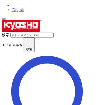
English
検索
Close search
検索