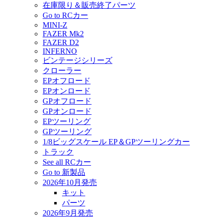
在庫限り＆販売終了パーツ
Go to RCカー
MINI-Z
FAZER Mk2
FAZER D2
INFERNO
ビンテージシリーズ
クローラー
EPオフロード
EPオンロード
GPオフロード
GPオンロード
EPツーリング
GPツーリング
1/8ビッグスケール EP＆GPツーリングカー
トラック
See all RCカー
Go to 新製品
2026年10月発売
キット
パーツ
2026年9月発売