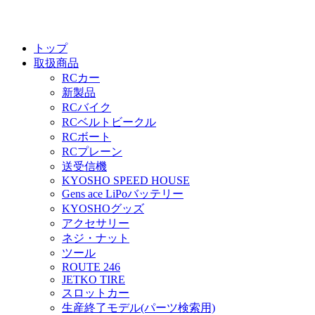
トップ
取扱商品
RCカー
新製品
RCバイク
RCベルトビークル
RCボート
RCプレーン
送受信機
KYOSHO SPEED HOUSE
Gens ace LiPoバッテリー
KYOSHOグッズ
アクセサリー
ネジ・ナット
ツール
ROUTE 246
JETKO TIRE
スロットカー
生産終了モデル(パーツ検索用)