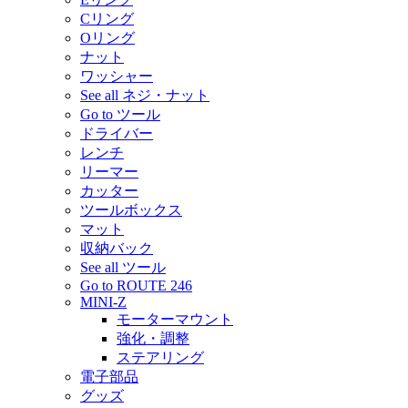
Cリング
Oリング
ナット
ワッシャー
See all ネジ・ナット
Go to ツール
ドライバー
レンチ
リーマー
カッター
ツールボックス
マット
収納バック
See all ツール
Go to ROUTE 246
MINI-Z
モーターマウント
強化・調整
ステアリング
電子部品
グッズ