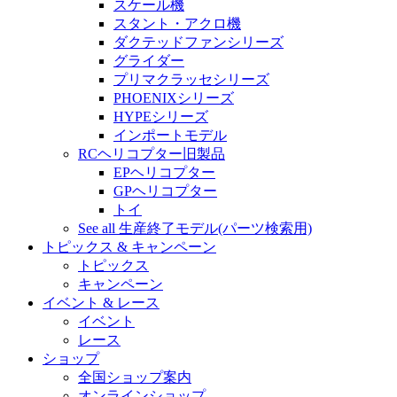
スケール機
スタント・アクロ機
ダクテッドファンシリーズ
グライダー
プリマクラッセシリーズ
PHOENIXシリーズ
HYPEシリーズ
インポートモデル
RCヘリコプター旧製品
EPヘリコプター
GPヘリコプター
トイ
See all 生産終了モデル(パーツ検索用)
トピックス & キャンペーン
トピックス
キャンペーン
イベント & レース
イベント
レース
ショップ
全国ショップ案内
オンラインショップ