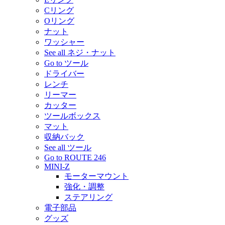
Cリング
Oリング
ナット
ワッシャー
See all ネジ・ナット
Go to ツール
ドライバー
レンチ
リーマー
カッター
ツールボックス
マット
収納バック
See all ツール
Go to ROUTE 246
MINI-Z
モーターマウント
強化・調整
ステアリング
電子部品
グッズ