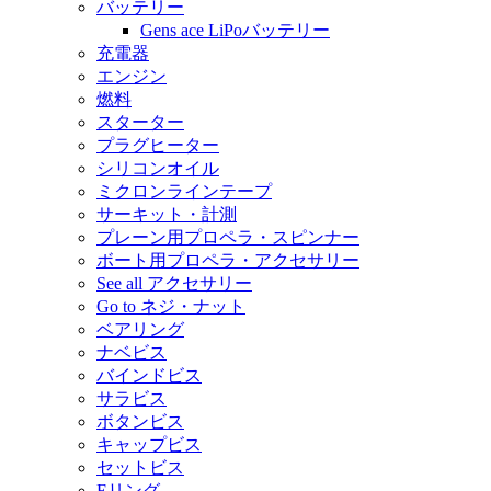
バッテリー
Gens ace LiPoバッテリー
充電器
エンジン
燃料
スターター
プラグヒーター
シリコンオイル
ミクロンラインテープ
サーキット・計測
プレーン用プロペラ・スピンナー
ボート用プロペラ・アクセサリー
See all アクセサリー
Go to ネジ・ナット
ベアリング
ナベビス
バインドビス
サラビス
ボタンビス
キャップビス
セットビス
Eリング