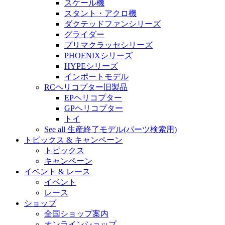
スケール機
スタント・アクロ機
ダクテッドファンシリーズ
グライダー
プリマクラッセシリーズ
PHOENIXシリーズ
HYPEシリーズ
インポートモデル
RCヘリコプター旧製品
EPヘリコプター
GPヘリコプター
トイ
See all 生産終了モデル(パーツ検索用)
トピックス & キャンペーン
トピックス
キャンペーン
イベント & レース
イベント
レース
ショップ
全国ショップ案内
オンラインショップ