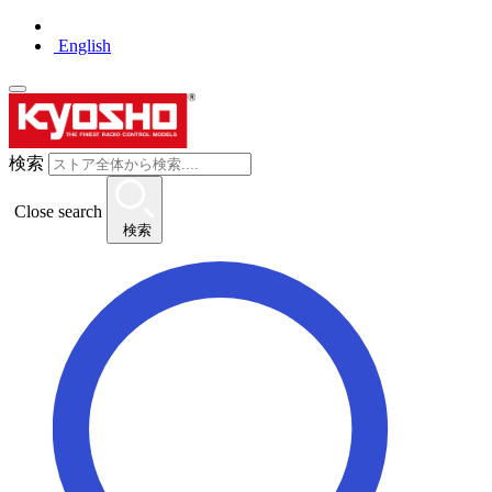
English
検索
Close search
検索