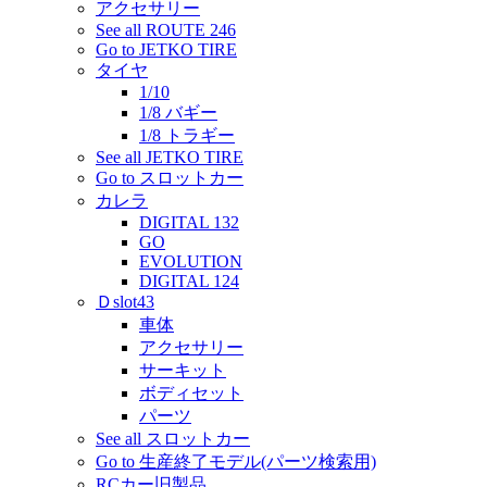
アクセサリー
See all ROUTE 246
Go to JETKO TIRE
タイヤ
1/10
1/8 バギー
1/8 トラギー
See all JETKO TIRE
Go to スロットカー
カレラ
DIGITAL 132
GO
EVOLUTION
DIGITAL 124
Ｄslot43
車体
アクセサリー
サーキット
ボディセット
パーツ
See all スロットカー
Go to 生産終了モデル(パーツ検索用)
RCカー旧製品