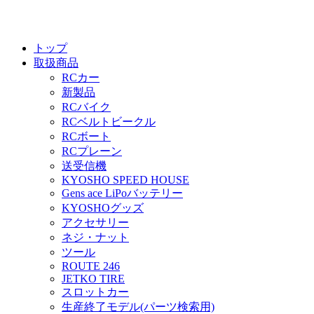
トップ
取扱商品
RCカー
新製品
RCバイク
RCベルトビークル
RCボート
RCプレーン
送受信機
KYOSHO SPEED HOUSE
Gens ace LiPoバッテリー
KYOSHOグッズ
アクセサリー
ネジ・ナット
ツール
ROUTE 246
JETKO TIRE
スロットカー
生産終了モデル(パーツ検索用)