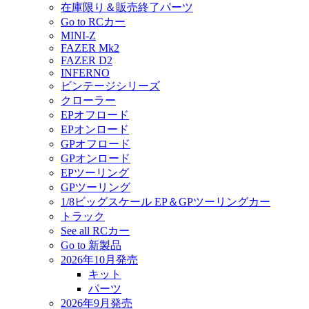
在庫限り＆販売終了パーツ
Go to RCカー
MINI-Z
FAZER Mk2
FAZER D2
INFERNO
ビンテージシリーズ
クローラー
EPオフロード
EPオンロード
GPオフロード
GPオンロード
EPツーリング
GPツーリング
1/8ビッグスケール EP＆GPツーリングカー
トラック
See all RCカー
Go to 新製品
2026年10月発売
キット
パーツ
2026年9月発売