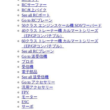
RCサーファー
RC水上バイク
See all RCボート
Go to RCプレーン
50クラス エンジンスケール機 SQSワーバード
40クラス トレーナー機 カルマートシリーズ
（EP/GPコンパチブル）
60クラス トレーナー機 カルマートシリーズ
（EP/GPコンパチブル）
See all RCプレーン
Go to 送受信機
プロポ
受信機
電子部品
See all 送受信機
Go to アクセサリー
汎用アクセサリー
FPV
モーター
ESC
サーボ