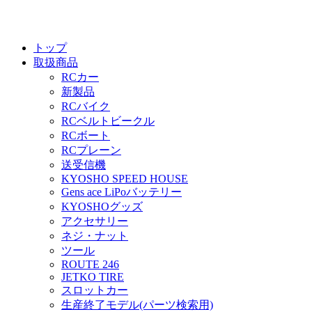
トップ
取扱商品
RCカー
新製品
RCバイク
RCベルトビークル
RCボート
RCプレーン
送受信機
KYOSHO SPEED HOUSE
Gens ace LiPoバッテリー
KYOSHOグッズ
アクセサリー
ネジ・ナット
ツール
ROUTE 246
JETKO TIRE
スロットカー
生産終了モデル(パーツ検索用)