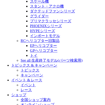
スケール機
スタント・アクロ機
ダクテッドファンシリーズ
グライダー
プリマクラッセシリーズ
PHOENIXシリーズ
HYPEシリーズ
インポートモデル
RCヘリコプター旧製品
EPヘリコプター
GPヘリコプター
トイ
See all 生産終了モデル(パーツ検索用)
トピックス & キャンペーン
トピックス
キャンペーン
イベント & レース
イベント
レース
ショップ
全国ショップ案内
オンラインショップ