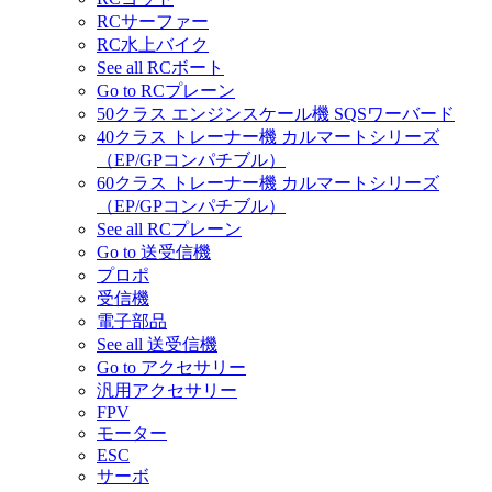
RCサーファー
RC水上バイク
See all RCボート
Go to RCプレーン
50クラス エンジンスケール機 SQSワーバード
40クラス トレーナー機 カルマートシリーズ
（EP/GPコンパチブル）
60クラス トレーナー機 カルマートシリーズ
（EP/GPコンパチブル）
See all RCプレーン
Go to 送受信機
プロポ
受信機
電子部品
See all 送受信機
Go to アクセサリー
汎用アクセサリー
FPV
モーター
ESC
サーボ