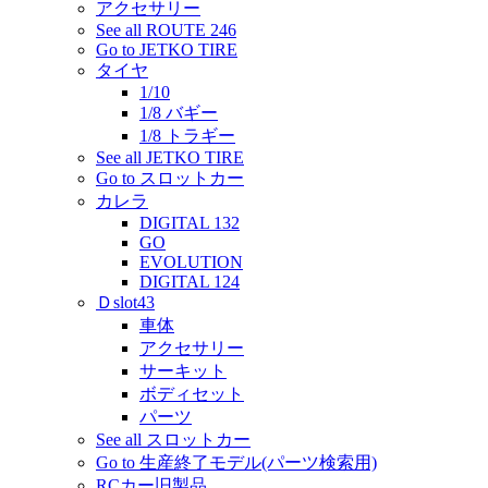
アクセサリー
See all ROUTE 246
Go to JETKO TIRE
タイヤ
1/10
1/8 バギー
1/8 トラギー
See all JETKO TIRE
Go to スロットカー
カレラ
DIGITAL 132
GO
EVOLUTION
DIGITAL 124
Ｄslot43
車体
アクセサリー
サーキット
ボディセット
パーツ
See all スロットカー
Go to 生産終了モデル(パーツ検索用)
RCカー旧製品