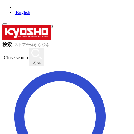
English
検索
Close search
検索