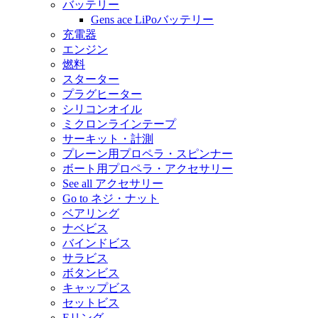
バッテリー
Gens ace LiPoバッテリー
充電器
エンジン
燃料
スターター
プラグヒーター
シリコンオイル
ミクロンラインテープ
サーキット・計測
プレーン用プロペラ・スピンナー
ボート用プロペラ・アクセサリー
See all アクセサリー
Go to ネジ・ナット
ベアリング
ナベビス
バインドビス
サラビス
ボタンビス
キャップビス
セットビス
Eリング