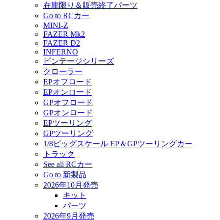
在庫限り＆販売終了パーツ
Go to RCカー
MINI-Z
FAZER Mk2
FAZER D2
INFERNO
ビンテージシリーズ
クローラー
EPオフロード
EPオンロード
GPオフロード
GPオンロード
EPツーリング
GPツーリング
1/8ビッグスケール EP＆GPツーリングカー
トラック
See all RCカー
Go to 新製品
2026年10月発売
キット
パーツ
2026年9月発売