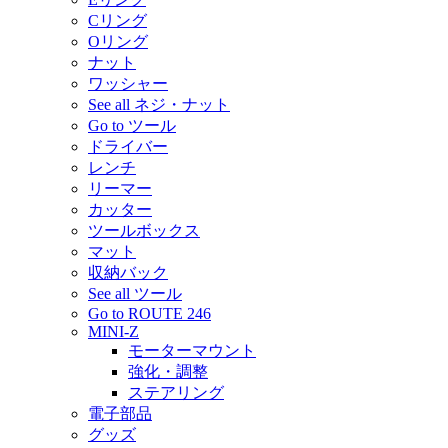
Cリング
Oリング
ナット
ワッシャー
See all ネジ・ナット
Go to ツール
ドライバー
レンチ
リーマー
カッター
ツールボックス
マット
収納バック
See all ツール
Go to ROUTE 246
MINI-Z
モーターマウント
強化・調整
ステアリング
電子部品
グッズ