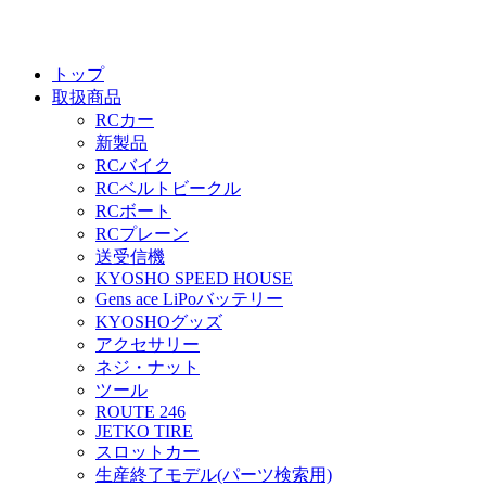
トップ
取扱商品
RCカー
新製品
RCバイク
RCベルトビークル
RCボート
RCプレーン
送受信機
KYOSHO SPEED HOUSE
Gens ace LiPoバッテリー
KYOSHOグッズ
アクセサリー
ネジ・ナット
ツール
ROUTE 246
JETKO TIRE
スロットカー
生産終了モデル(パーツ検索用)