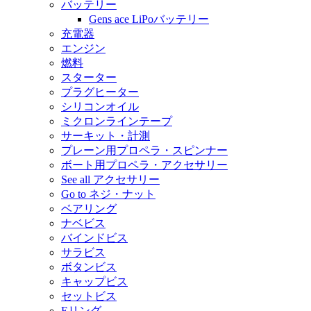
バッテリー
Gens ace LiPoバッテリー
充電器
エンジン
燃料
スターター
プラグヒーター
シリコンオイル
ミクロンラインテープ
サーキット・計測
プレーン用プロペラ・スピンナー
ボート用プロペラ・アクセサリー
See all アクセサリー
Go to ネジ・ナット
ベアリング
ナベビス
バインドビス
サラビス
ボタンビス
キャップビス
セットビス
Eリング