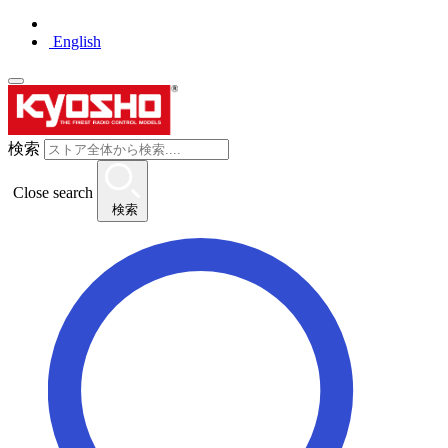
English
検索
Close search
検索