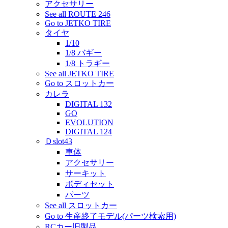
アクセサリー
See all ROUTE 246
Go to JETKO TIRE
タイヤ
1/10
1/8 バギー
1/8 トラギー
See all JETKO TIRE
Go to スロットカー
カレラ
DIGITAL 132
GO
EVOLUTION
DIGITAL 124
Ｄslot43
車体
アクセサリー
サーキット
ボディセット
パーツ
See all スロットカー
Go to 生産終了モデル(パーツ検索用)
RCカー旧製品