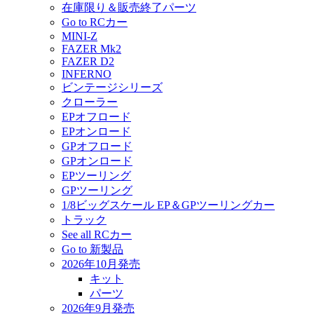
在庫限り＆販売終了パーツ
Go to RCカー
MINI-Z
FAZER Mk2
FAZER D2
INFERNO
ビンテージシリーズ
クローラー
EPオフロード
EPオンロード
GPオフロード
GPオンロード
EPツーリング
GPツーリング
1/8ビッグスケール EP＆GPツーリングカー
トラック
See all RCカー
Go to 新製品
2026年10月発売
キット
パーツ
2026年9月発売