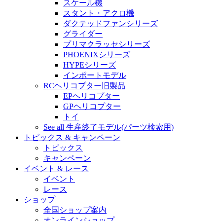
スケール機
スタント・アクロ機
ダクテッドファンシリーズ
グライダー
プリマクラッセシリーズ
PHOENIXシリーズ
HYPEシリーズ
インポートモデル
RCヘリコプター旧製品
EPヘリコプター
GPヘリコプター
トイ
See all 生産終了モデル(パーツ検索用)
トピックス & キャンペーン
トピックス
キャンペーン
イベント & レース
イベント
レース
ショップ
全国ショップ案内
オンラインショップ