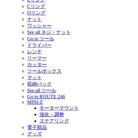
Cリング
Oリング
ナット
ワッシャー
See all ネジ・ナット
Go to ツール
ドライバー
レンチ
リーマー
カッター
ツールボックス
マット
収納バック
See all ツール
Go to ROUTE 246
MINI-Z
モーターマウント
強化・調整
ステアリング
電子部品
グッズ