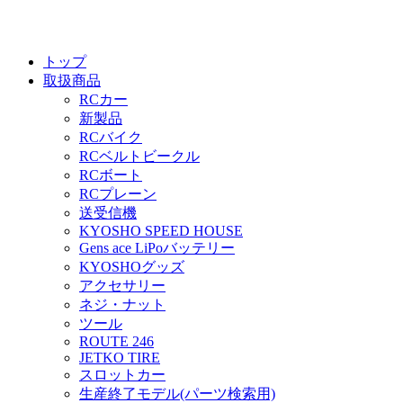
トップ
取扱商品
RCカー
新製品
RCバイク
RCベルトビークル
RCボート
RCプレーン
送受信機
KYOSHO SPEED HOUSE
Gens ace LiPoバッテリー
KYOSHOグッズ
アクセサリー
ネジ・ナット
ツール
ROUTE 246
JETKO TIRE
スロットカー
生産終了モデル(パーツ検索用)