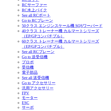
RCサーファー
RC水上バイク
See all RCボート
Go to RCプレーン
50クラス エンジンスケール機 SQSワーバード
40クラス トレーナー機 カルマートシリーズ
（EP/GPコンパチブル）
60クラス トレーナー機 カルマートシリーズ
（EP/GPコンパチブル）
See all RCプレーン
Go to 送受信機
プロポ
受信機
電子部品
See all 送受信機
Go to アクセサリー
汎用アクセサリー
FPV
モーター
ESC
サーボ