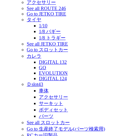
アクセサリー
See all ROUTE 246
Go to JETKO TIRE
タイヤ
1/10
1/8 バギー
1/8 トラギー
See all JETKO TIRE
Go to スロットカー
カレラ
DIGITAL 132
GO
EVOLUTION
DIGITAL 124
Ｄslot43
車体
アクセサリー
サーキット
ボディセット
パーツ
See all スロットカー
Go to 生産終了モデル(パーツ検索用)
RCカー旧製品