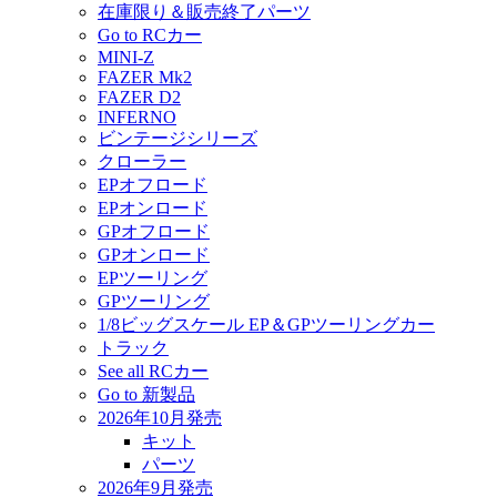
在庫限り＆販売終了パーツ
Go to RCカー
MINI-Z
FAZER Mk2
FAZER D2
INFERNO
ビンテージシリーズ
クローラー
EPオフロード
EPオンロード
GPオフロード
GPオンロード
EPツーリング
GPツーリング
1/8ビッグスケール EP＆GPツーリングカー
トラック
See all RCカー
Go to 新製品
2026年10月発売
キット
パーツ
2026年9月発売