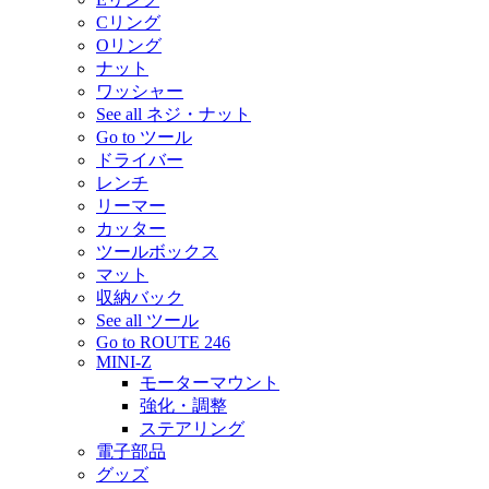
Cリング
Oリング
ナット
ワッシャー
See all ネジ・ナット
Go to ツール
ドライバー
レンチ
リーマー
カッター
ツールボックス
マット
収納バック
See all ツール
Go to ROUTE 246
MINI-Z
モーターマウント
強化・調整
ステアリング
電子部品
グッズ