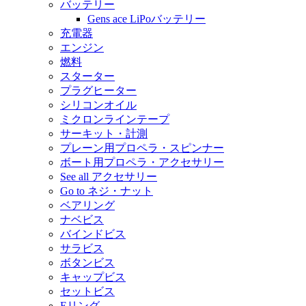
バッテリー
Gens ace LiPoバッテリー
充電器
エンジン
燃料
スターター
プラグヒーター
シリコンオイル
ミクロンラインテープ
サーキット・計測
プレーン用プロペラ・スピンナー
ボート用プロペラ・アクセサリー
See all アクセサリー
Go to ネジ・ナット
ベアリング
ナベビス
バインドビス
サラビス
ボタンビス
キャップビス
セットビス
Eリング