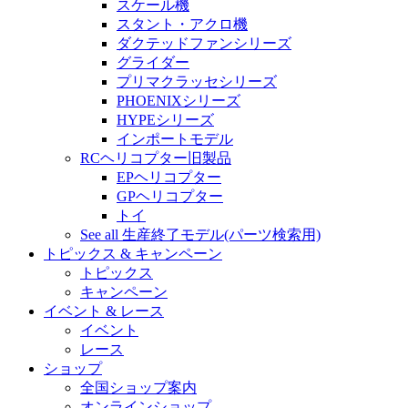
スケール機
スタント・アクロ機
ダクテッドファンシリーズ
グライダー
プリマクラッセシリーズ
PHOENIXシリーズ
HYPEシリーズ
インポートモデル
RCヘリコプター旧製品
EPヘリコプター
GPヘリコプター
トイ
See all 生産終了モデル(パーツ検索用)
トピックス & キャンペーン
トピックス
キャンペーン
イベント & レース
イベント
レース
ショップ
全国ショップ案内
オンラインショップ