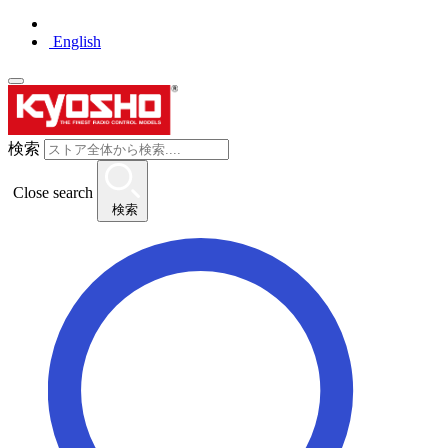
English
検索
Close search
検索