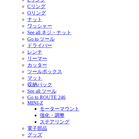
Cリング
Oリング
ナット
ワッシャー
See all ネジ・ナット
Go to ツール
ドライバー
レンチ
リーマー
カッター
ツールボックス
マット
収納バック
See all ツール
Go to ROUTE 246
MINI-Z
モーターマウント
強化・調整
ステアリング
電子部品
グッズ