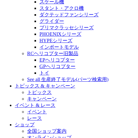
スケール機
スタント・アクロ機
ダクテッドファンシリーズ
グライダー
プリマクラッセシリーズ
PHOENIXシリーズ
HYPEシリーズ
インポートモデル
RCヘリコプター旧製品
EPヘリコプター
GPヘリコプター
トイ
See all 生産終了モデル(パーツ検索用)
トピックス & キャンペーン
トピックス
キャンペーン
イベント & レース
イベント
レース
ショップ
全国ショップ案内
オンラインショップ