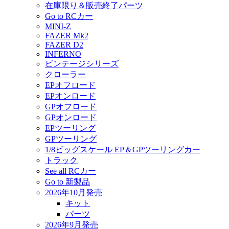
在庫限り＆販売終了パーツ
Go to RCカー
MINI-Z
FAZER Mk2
FAZER D2
INFERNO
ビンテージシリーズ
クローラー
EPオフロード
EPオンロード
GPオフロード
GPオンロード
EPツーリング
GPツーリング
1/8ビッグスケール EP＆GPツーリングカー
トラック
See all RCカー
Go to 新製品
2026年10月発売
キット
パーツ
2026年9月発売