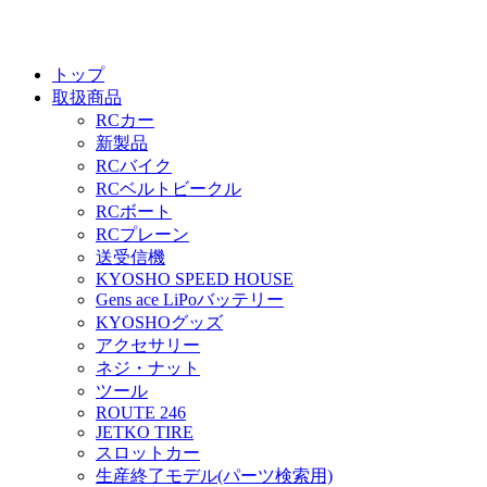
トップ
取扱商品
RCカー
新製品
RCバイク
RCベルトビークル
RCボート
RCプレーン
送受信機
KYOSHO SPEED HOUSE
Gens ace LiPoバッテリー
KYOSHOグッズ
アクセサリー
ネジ・ナット
ツール
ROUTE 246
JETKO TIRE
スロットカー
生産終了モデル(パーツ検索用)