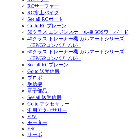
RCサーファー
RC水上バイク
See all RCボート
Go to RCプレーン
50クラス エンジンスケール機 SQSワーバード
40クラス トレーナー機 カルマートシリーズ
（EP/GPコンパチブル）
60クラス トレーナー機 カルマートシリーズ
（EP/GPコンパチブル）
See all RCプレーン
Go to 送受信機
プロポ
受信機
電子部品
See all 送受信機
Go to アクセサリー
汎用アクセサリー
FPV
モーター
ESC
サーボ