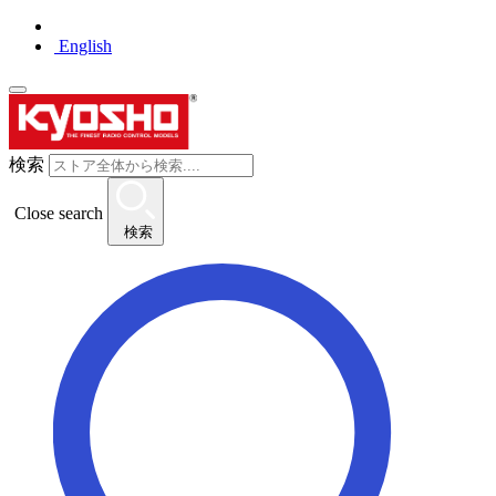
English
検索
Close search
検索