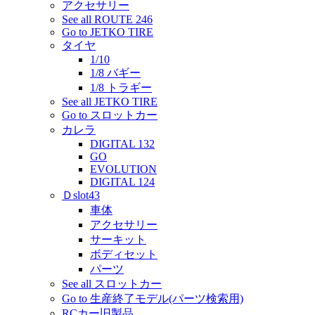
アクセサリー
See all ROUTE 246
Go to JETKO TIRE
タイヤ
1/10
1/8 バギー
1/8 トラギー
See all JETKO TIRE
Go to スロットカー
カレラ
DIGITAL 132
GO
EVOLUTION
DIGITAL 124
Ｄslot43
車体
アクセサリー
サーキット
ボディセット
パーツ
See all スロットカー
Go to 生産終了モデル(パーツ検索用)
RCカー旧製品