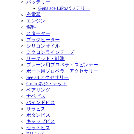
バッテリー
Gens ace LiPoバッテリー
充電器
エンジン
燃料
スターター
プラグヒーター
シリコンオイル
ミクロンラインテープ
サーキット・計測
プレーン用プロペラ・スピンナー
ボート用プロペラ・アクセサリー
See all アクセサリー
Go to ネジ・ナット
ベアリング
ナベビス
バインドビス
サラビス
ボタンビス
キャップビス
セットビス
Eリング