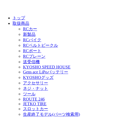
トップ
取扱商品
RCカー
新製品
RCバイク
RCベルトビークル
RCボート
RCプレーン
送受信機
KYOSHO SPEED HOUSE
Gens ace LiPoバッテリー
KYOSHOグッズ
アクセサリー
ネジ・ナット
ツール
ROUTE 246
JETKO TIRE
スロットカー
生産終了モデル(パーツ検索用)