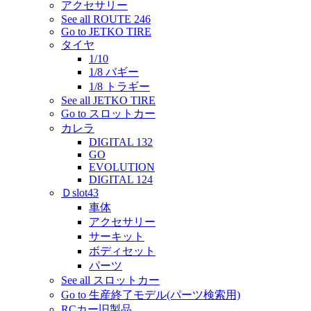
アクセサリー
See all ROUTE 246
Go to JETKO TIRE
タイヤ
1/10
1/8 バギー
1/8 トラギー
See all JETKO TIRE
Go to スロットカー
カレラ
DIGITAL 132
GO
EVOLUTION
DIGITAL 124
Ｄslot43
車体
アクセサリー
サーキット
ボディセット
パーツ
See all スロットカー
Go to 生産終了モデル(パーツ検索用)
RCカー旧製品