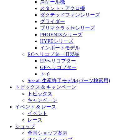
スケール機
スタント・アクロ機
ダクテッドファンシリーズ
グライダー
プリマクラッセシリーズ
PHOENIXシリーズ
HYPEシリーズ
インポートモデル
RCヘリコプター旧製品
EPヘリコプター
GPヘリコプター
トイ
See all 生産終了モデル(パーツ検索用)
トピックス & キャンペーン
トピックス
キャンペーン
イベント & レース
イベント
レース
ショップ
全国ショップ案内
オンラインショップ