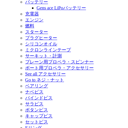
バッテリー
Gens ace LiPoバッテリー
充電器
エンジン
燃料
スターター
プラグヒーター
シリコンオイル
ミクロンラインテープ
サーキット・計測
プレーン用プロペラ・スピンナー
ボート用プロペラ・アクセサリー
See all アクセサリー
Go to ネジ・ナット
ベアリング
ナベビス
バインドビス
サラビス
ボタンビス
キャップビス
セットビス
Eリング