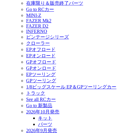
在庫限り＆販売終了パーツ
Go to RCカー
MINI-Z
FAZER Mk2
FAZER D2
INFERNO
ビンテージシリーズ
クローラー
EPオフロード
EPオンロード
GPオフロード
GPオンロード
EPツーリング
GPツーリング
1/8ビッグスケール EP＆GPツーリングカー
トラック
See all RCカー
Go to 新製品
2026年10月発売
キット
パーツ
2026年9月発売