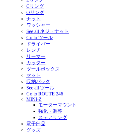
Cリング
Oリング
ナット
ワッシャー
See all ネジ・ナット
Go to ツール
ドライバー
レンチ
リーマー
カッター
ツールボックス
マット
収納バック
See all ツール
Go to ROUTE 246
MINI-Z
モーターマウント
強化・調整
ステアリング
電子部品
グッズ