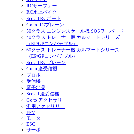
RCサーファー
RC水上バイク
See all RCボート
Go to RCプレーン
50クラス エンジンスケール機 SQSワーバード
40クラス トレーナー機 カルマートシリーズ
（EP/GPコンパチブル）
60クラス トレーナー機 カルマートシリーズ
（EP/GPコンパチブル）
See all RCプレーン
Go to 送受信機
プロポ
受信機
電子部品
See all 送受信機
Go to アクセサリー
汎用アクセサリー
FPV
モーター
ESC
サーボ