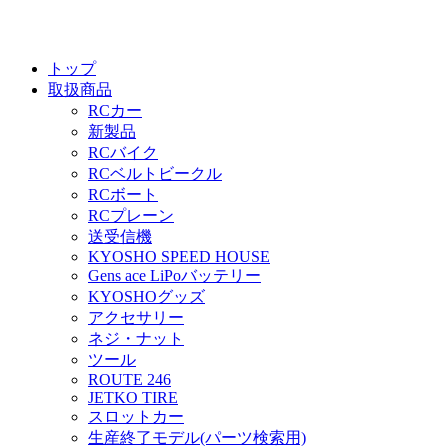
トップ
取扱商品
RCカー
新製品
RCバイク
RCベルトビークル
RCボート
RCプレーン
送受信機
KYOSHO SPEED HOUSE
Gens ace LiPoバッテリー
KYOSHOグッズ
アクセサリー
ネジ・ナット
ツール
ROUTE 246
JETKO TIRE
スロットカー
生産終了モデル(パーツ検索用)