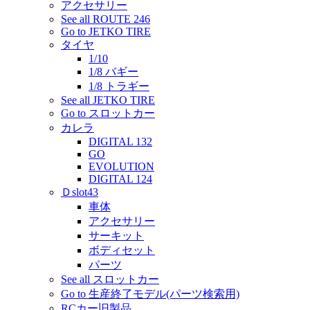
アクセサリー
See all ROUTE 246
Go to JETKO TIRE
タイヤ
1/10
1/8 バギー
1/8 トラギー
See all JETKO TIRE
Go to スロットカー
カレラ
DIGITAL 132
GO
EVOLUTION
DIGITAL 124
Ｄslot43
車体
アクセサリー
サーキット
ボディセット
パーツ
See all スロットカー
Go to 生産終了モデル(パーツ検索用)
RCカー旧製品