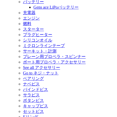
バッテリー
Gens ace LiPoバッテリー
充電器
エンジン
燃料
スターター
プラグヒーター
シリコンオイル
ミクロンラインテープ
サーキット・計測
プレーン用プロペラ・スピンナー
ボート用プロペラ・アクセサリー
See all アクセサリー
Go to ネジ・ナット
ベアリング
ナベビス
バインドビス
サラビス
ボタンビス
キャップビス
セットビス
Eリング