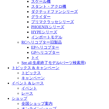
スケール機
スタント・アクロ機
ダクテッドファンシリーズ
グライダー
プリマクラッセシリーズ
PHOENIXシリーズ
HYPEシリーズ
インポートモデル
RCヘリコプター旧製品
EPヘリコプター
GPヘリコプター
トイ
See all 生産終了モデル(パーツ検索用)
トピックス & キャンペーン
トピックス
キャンペーン
イベント & レース
イベント
レース
ショップ
全国ショップ案内
オンラインショップ