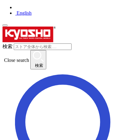
English
検索
Close search
検索