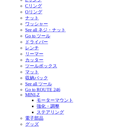
Cリング
Oリング
ナット
ワッシャー
See all ネジ・ナット
Go to ツール
ドライバー
レンチ
リーマー
カッター
ツールボックス
マット
収納バック
See all ツール
Go to ROUTE 246
MINI-Z
モーターマウント
強化・調整
ステアリング
電子部品
グッズ