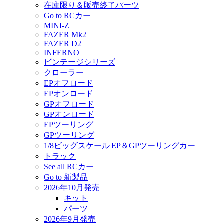
在庫限り＆販売終了パーツ
Go to RCカー
MINI-Z
FAZER Mk2
FAZER D2
INFERNO
ビンテージシリーズ
クローラー
EPオフロード
EPオンロード
GPオフロード
GPオンロード
EPツーリング
GPツーリング
1/8ビッグスケール EP＆GPツーリングカー
トラック
See all RCカー
Go to 新製品
2026年10月発売
キット
パーツ
2026年9月発売