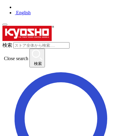
English
検索
Close search
検索