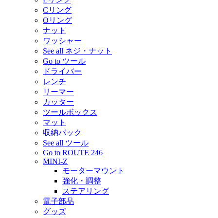
Cリング
Oリング
ナット
ワッシャー
See all ネジ・ナット
Go to ツール
ドライバー
レンチ
リーマー
カッター
ツールボックス
マット
収納バック
See all ツール
Go to ROUTE 246
MINI-Z
モーターマウント
強化・調整
ステアリング
電子部品
グッズ