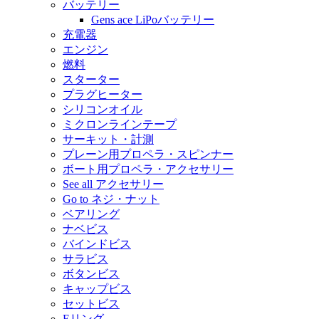
バッテリー
Gens ace LiPoバッテリー
充電器
エンジン
燃料
スターター
プラグヒーター
シリコンオイル
ミクロンラインテープ
サーキット・計測
プレーン用プロペラ・スピンナー
ボート用プロペラ・アクセサリー
See all アクセサリー
Go to ネジ・ナット
ベアリング
ナベビス
バインドビス
サラビス
ボタンビス
キャップビス
セットビス
Eリング