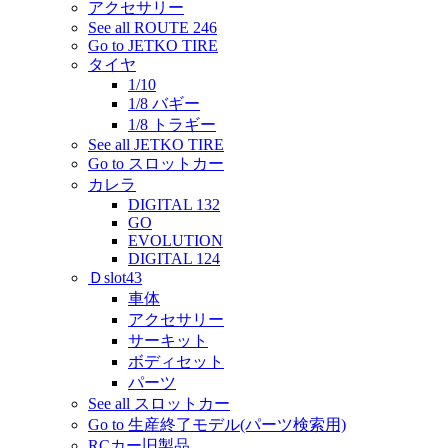
アクセサリー
See all ROUTE 246
Go to JETKO TIRE
タイヤ
1/10
1/8 バギー
1/8 トラギー
See all JETKO TIRE
Go to スロットカー
カレラ
DIGITAL 132
GO
EVOLUTION
DIGITAL 124
Ｄslot43
車体
アクセサリー
サーキット
ボディセット
パーツ
See all スロットカー
Go to 生産終了モデル(パーツ検索用)
RCカー旧製品