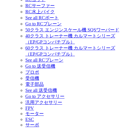
RCサーファー
RC水上バイク
See all RCボート
Go to RCプレーン
50クラス エンジンスケール機 SQSワーバード
40クラス トレーナー機 カルマートシリーズ
（EP/GPコンパチブル）
60クラス トレーナー機 カルマートシリーズ
（EP/GPコンパチブル）
See all RCプレーン
Go to 送受信機
プロポ
受信機
電子部品
See all 送受信機
Go to アクセサリー
汎用アクセサリー
FPV
モーター
ESC
サーボ