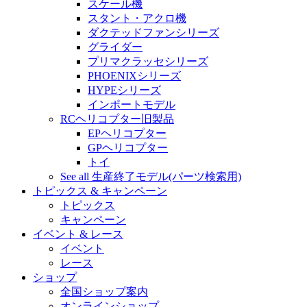
スケール機
スタント・アクロ機
ダクテッドファンシリーズ
グライダー
プリマクラッセシリーズ
PHOENIXシリーズ
HYPEシリーズ
インポートモデル
RCヘリコプター旧製品
EPヘリコプター
GPヘリコプター
トイ
See all 生産終了モデル(パーツ検索用)
トピックス & キャンペーン
トピックス
キャンペーン
イベント & レース
イベント
レース
ショップ
全国ショップ案内
オンラインショップ