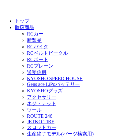
トップ
取扱商品
RCカー
新製品
RCバイク
RCベルトビークル
RCボート
RCプレーン
送受信機
KYOSHO SPEED HOUSE
Gens ace LiPoバッテリー
KYOSHOグッズ
アクセサリー
ネジ・ナット
ツール
ROUTE 246
JETKO TIRE
スロットカー
生産終了モデル(パーツ検索用)