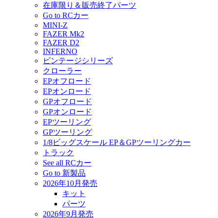
在庫限り＆販売終了パーツ
Go to RCカー
MINI-Z
FAZER Mk2
FAZER D2
INFERNO
ビンテージシリーズ
クローラー
EPオフロード
EPオンロード
GPオフロード
GPオンロード
EPツーリング
GPツーリング
1/8ビッグスケール EP＆GPツーリングカー
トラック
See all RCカー
Go to 新製品
2026年10月発売
キット
パーツ
2026年9月発売