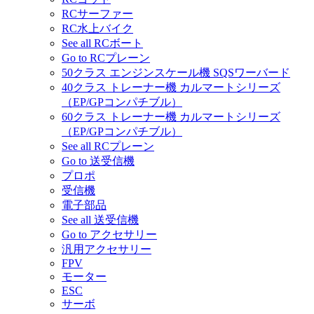
RCサーファー
RC水上バイク
See all RCボート
Go to RCプレーン
50クラス エンジンスケール機 SQSワーバード
40クラス トレーナー機 カルマートシリーズ
（EP/GPコンパチブル）
60クラス トレーナー機 カルマートシリーズ
（EP/GPコンパチブル）
See all RCプレーン
Go to 送受信機
プロポ
受信機
電子部品
See all 送受信機
Go to アクセサリー
汎用アクセサリー
FPV
モーター
ESC
サーボ