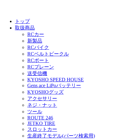
トップ
取扱商品
RCカー
新製品
RCバイク
RCベルトビークル
RCボート
RCプレーン
送受信機
KYOSHO SPEED HOUSE
Gens ace LiPoバッテリー
KYOSHOグッズ
アクセサリー
ネジ・ナット
ツール
ROUTE 246
JETKO TIRE
スロットカー
生産終了モデル(パーツ検索用)