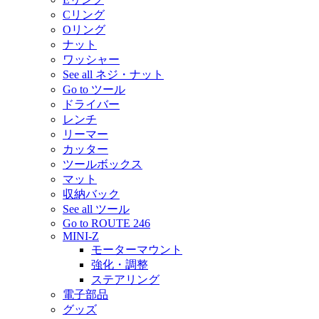
Cリング
Oリング
ナット
ワッシャー
See all ネジ・ナット
Go to ツール
ドライバー
レンチ
リーマー
カッター
ツールボックス
マット
収納バック
See all ツール
Go to ROUTE 246
MINI-Z
モーターマウント
強化・調整
ステアリング
電子部品
グッズ