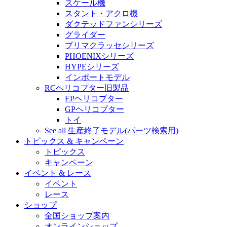
スケール機
スタント・アクロ機
ダクテッドファンシリーズ
グライダー
プリマクラッセシリーズ
PHOENIXシリーズ
HYPEシリーズ
インポートモデル
RCヘリコプター旧製品
EPヘリコプター
GPヘリコプター
トイ
See all 生産終了モデル(パーツ検索用)
トピックス & キャンペーン
トピックス
キャンペーン
イベント & レース
イベント
レース
ショップ
全国ショップ案内
オンラインショップ