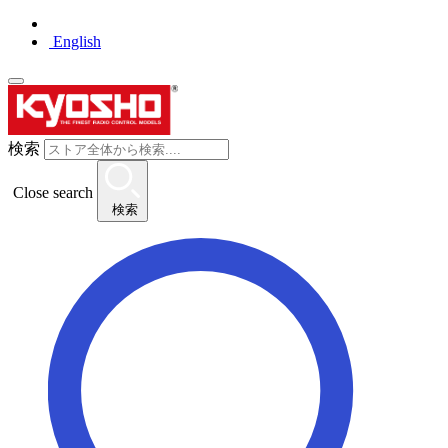
English
検索
Close search
検索