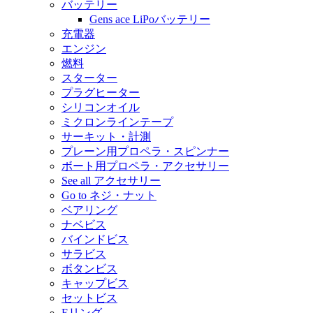
バッテリー
Gens ace LiPoバッテリー
充電器
エンジン
燃料
スターター
プラグヒーター
シリコンオイル
ミクロンラインテープ
サーキット・計測
プレーン用プロペラ・スピンナー
ボート用プロペラ・アクセサリー
See all アクセサリー
Go to ネジ・ナット
ベアリング
ナベビス
バインドビス
サラビス
ボタンビス
キャップビス
セットビス
Eリング