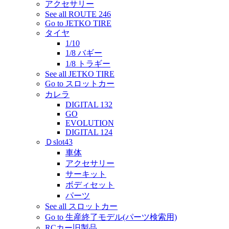
アクセサリー
See all ROUTE 246
Go to JETKO TIRE
タイヤ
1/10
1/8 バギー
1/8 トラギー
See all JETKO TIRE
Go to スロットカー
カレラ
DIGITAL 132
GO
EVOLUTION
DIGITAL 124
Ｄslot43
車体
アクセサリー
サーキット
ボディセット
パーツ
See all スロットカー
Go to 生産終了モデル(パーツ検索用)
RCカー旧製品