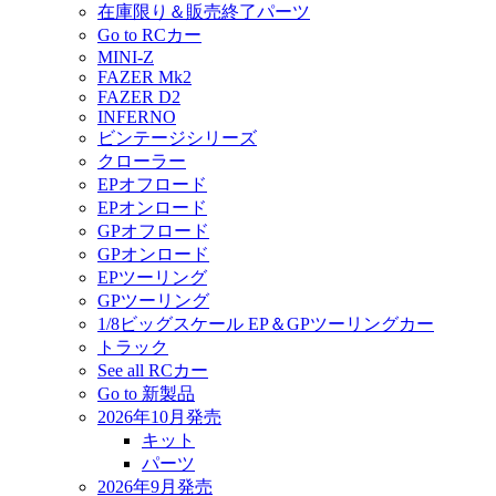
在庫限り＆販売終了パーツ
Go to RCカー
MINI-Z
FAZER Mk2
FAZER D2
INFERNO
ビンテージシリーズ
クローラー
EPオフロード
EPオンロード
GPオフロード
GPオンロード
EPツーリング
GPツーリング
1/8ビッグスケール EP＆GPツーリングカー
トラック
See all RCカー
Go to 新製品
2026年10月発売
キット
パーツ
2026年9月発売