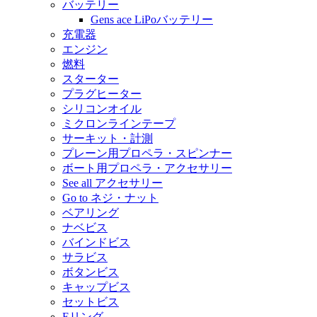
バッテリー
Gens ace LiPoバッテリー
充電器
エンジン
燃料
スターター
プラグヒーター
シリコンオイル
ミクロンラインテープ
サーキット・計測
プレーン用プロペラ・スピンナー
ボート用プロペラ・アクセサリー
See all アクセサリー
Go to ネジ・ナット
ベアリング
ナベビス
バインドビス
サラビス
ボタンビス
キャップビス
セットビス
Eリング