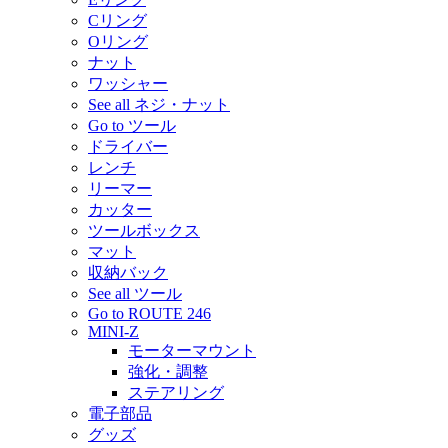
Cリング
Oリング
ナット
ワッシャー
See all ネジ・ナット
Go to ツール
ドライバー
レンチ
リーマー
カッター
ツールボックス
マット
収納バック
See all ツール
Go to ROUTE 246
MINI-Z
モーターマウント
強化・調整
ステアリング
電子部品
グッズ