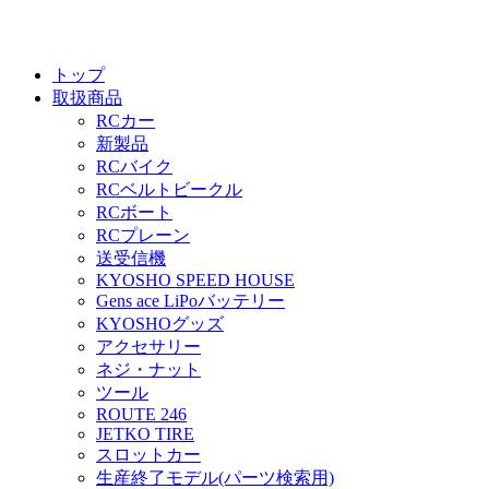
トップ
取扱商品
RCカー
新製品
RCバイク
RCベルトビークル
RCボート
RCプレーン
送受信機
KYOSHO SPEED HOUSE
Gens ace LiPoバッテリー
KYOSHOグッズ
アクセサリー
ネジ・ナット
ツール
ROUTE 246
JETKO TIRE
スロットカー
生産終了モデル(パーツ検索用)