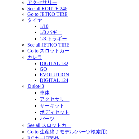
アクセサリー
See all ROUTE 246
Go to JETKO TIRE
タイヤ
1/10
1/8 バギー
1/8 トラギー
See all JETKO TIRE
Go to スロットカー
カレラ
DIGITAL 132
GO
EVOLUTION
DIGITAL 124
Ｄslot43
車体
アクセサリー
サーキット
ボディセット
パーツ
See all スロットカー
Go to 生産終了モデル(パーツ検索用)
RCカー旧製品