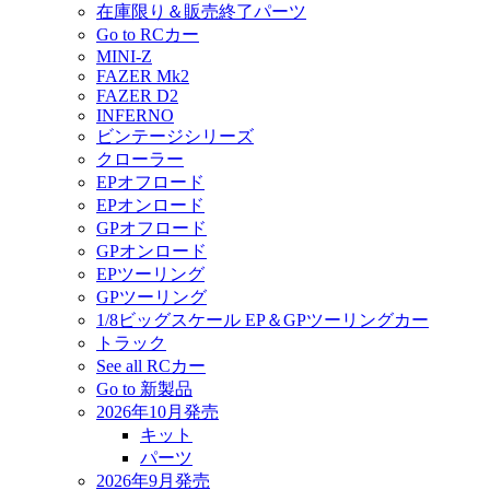
在庫限り＆販売終了パーツ
Go to RCカー
MINI-Z
FAZER Mk2
FAZER D2
INFERNO
ビンテージシリーズ
クローラー
EPオフロード
EPオンロード
GPオフロード
GPオンロード
EPツーリング
GPツーリング
1/8ビッグスケール EP＆GPツーリングカー
トラック
See all RCカー
Go to 新製品
2026年10月発売
キット
パーツ
2026年9月発売