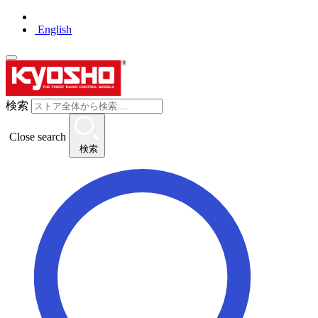
English
検索
Close search
検索