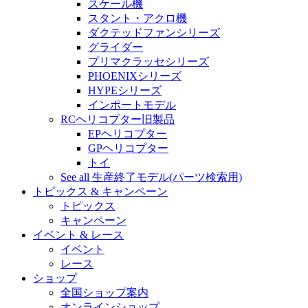
スケール機
スタント・アクロ機
ダクテッドファンシリーズ
グライダー
プリマクラッセシリーズ
PHOENIXシリーズ
HYPEシリーズ
インポートモデル
RCヘリコプター旧製品
EPヘリコプター
GPヘリコプター
トイ
See all 生産終了モデル(パーツ検索用)
トピックス & キャンペーン
トピックス
キャンペーン
イベント & レース
イベント
レース
ショップ
全国ショップ案内
オンラインショップ