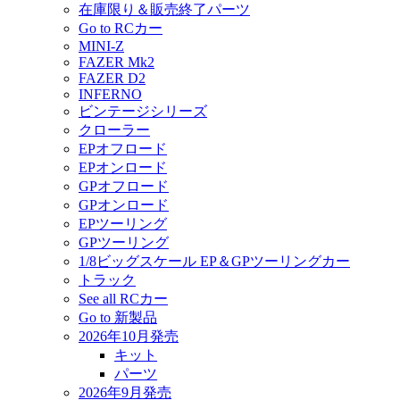
在庫限り＆販売終了パーツ
Go to RCカー
MINI-Z
FAZER Mk2
FAZER D2
INFERNO
ビンテージシリーズ
クローラー
EPオフロード
EPオンロード
GPオフロード
GPオンロード
EPツーリング
GPツーリング
1/8ビッグスケール EP＆GPツーリングカー
トラック
See all RCカー
Go to 新製品
2026年10月発売
キット
パーツ
2026年9月発売