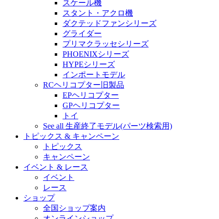
スケール機
スタント・アクロ機
ダクテッドファンシリーズ
グライダー
プリマクラッセシリーズ
PHOENIXシリーズ
HYPEシリーズ
インポートモデル
RCヘリコプター旧製品
EPヘリコプター
GPヘリコプター
トイ
See all 生産終了モデル(パーツ検索用)
トピックス & キャンペーン
トピックス
キャンペーン
イベント & レース
イベント
レース
ショップ
全国ショップ案内
オンラインショップ