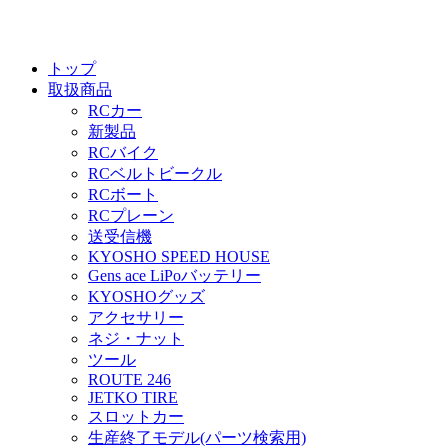
トップ
取扱商品
RCカー
新製品
RCバイク
RCベルトビークル
RCボート
RCプレーン
送受信機
KYOSHO SPEED HOUSE
Gens ace LiPoバッテリー
KYOSHOグッズ
アクセサリー
ネジ・ナット
ツール
ROUTE 246
JETKO TIRE
スロットカー
生産終了モデル(パーツ検索用)