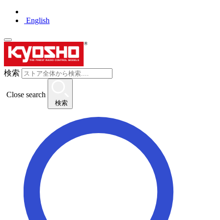
English
検索
Close search
検索