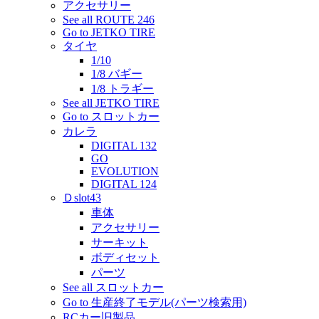
アクセサリー
See all ROUTE 246
Go to JETKO TIRE
タイヤ
1/10
1/8 バギー
1/8 トラギー
See all JETKO TIRE
Go to スロットカー
カレラ
DIGITAL 132
GO
EVOLUTION
DIGITAL 124
Ｄslot43
車体
アクセサリー
サーキット
ボディセット
パーツ
See all スロットカー
Go to 生産終了モデル(パーツ検索用)
RCカー旧製品