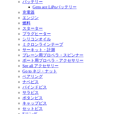
バッテリー
Gens ace LiPoバッテリー
充電器
エンジン
燃料
スターター
プラグヒーター
シリコンオイル
ミクロンラインテープ
サーキット・計測
プレーン用プロペラ・スピンナー
ボート用プロペラ・アクセサリー
See all アクセサリー
Go to ネジ・ナット
ベアリング
ナベビス
バインドビス
サラビス
ボタンビス
キャップビス
セットビス
Eリング