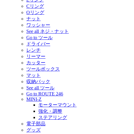
Cリング
Oリング
ナット
ワッシャー
See all ネジ・ナット
Go to ツール
ドライバー
レンチ
リーマー
カッター
ツールボックス
マット
収納バック
See all ツール
Go to ROUTE 246
MINI-Z
モーターマウント
強化・調整
ステアリング
電子部品
グッズ