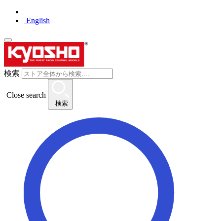
English
検索
Close search
検索