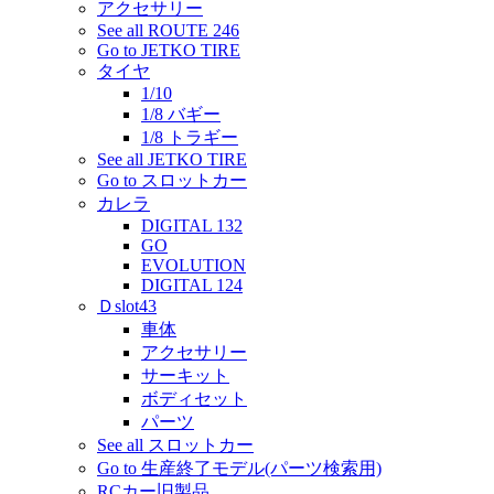
アクセサリー
See all ROUTE 246
Go to JETKO TIRE
タイヤ
1/10
1/8 バギー
1/8 トラギー
See all JETKO TIRE
Go to スロットカー
カレラ
DIGITAL 132
GO
EVOLUTION
DIGITAL 124
Ｄslot43
車体
アクセサリー
サーキット
ボディセット
パーツ
See all スロットカー
Go to 生産終了モデル(パーツ検索用)
RCカー旧製品