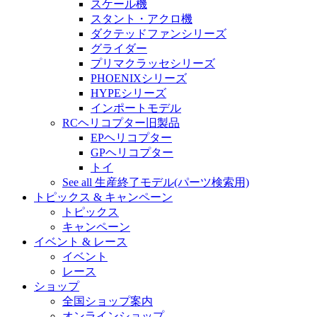
スケール機
スタント・アクロ機
ダクテッドファンシリーズ
グライダー
プリマクラッセシリーズ
PHOENIXシリーズ
HYPEシリーズ
インポートモデル
RCヘリコプター旧製品
EPヘリコプター
GPヘリコプター
トイ
See all 生産終了モデル(パーツ検索用)
トピックス & キャンペーン
トピックス
キャンペーン
イベント & レース
イベント
レース
ショップ
全国ショップ案内
オンラインショップ