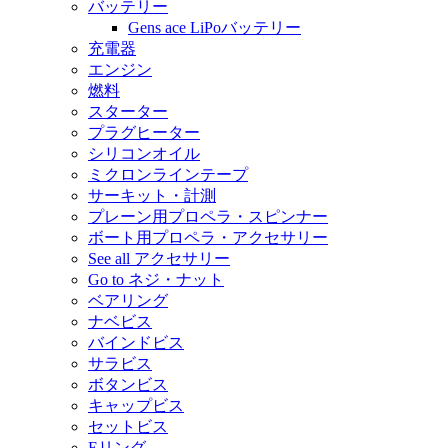
バッテリー
Gens ace LiPoバッテリー
充電器
エンジン
燃料
スターター
プラグヒーター
シリコンオイル
ミクロンラインテープ
サーキット・計測
プレーン用プロペラ・スピンナー
ボート用プロペラ・アクセサリー
See all アクセサリー
Go to ネジ・ナット
ベアリング
ナベビス
バインドビス
サラビス
ボタンビス
キャップビス
セットビス
Eリング