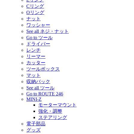
Cリング
Oリング
ナット
ワッシャー
See all ネジ・ナット
Go to ツール
ドライバー
レンチ
リーマー
カッター
ツールボックス
マット
収納バック
See all ツール
Go to ROUTE 246
MINI-Z
モーターマウント
強化・調整
ステアリング
電子部品
グッズ