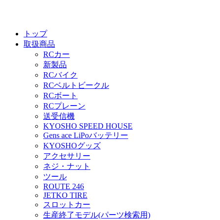
トップ
取扱商品
RCカー
新製品
RCバイク
RCベルトビークル
RCボート
RCプレーン
送受信機
KYOSHO SPEED HOUSE
Gens ace LiPoバッテリー
KYOSHOグッズ
アクセサリー
ネジ・ナット
ツール
ROUTE 246
JETKO TIRE
スロットカー
生産終了モデル(パーツ検索用)