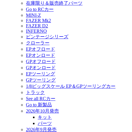
在庫限り＆販売終了パーツ
Go to RCカー
MINI-Z
FAZER Mk2
FAZER D2
INFERNO
ビンテージシリーズ
クローラー
EPオフロード
EPオンロード
GPオフロード
GPオンロード
EPツーリング
GPツーリング
1/8ビッグスケール EP＆GPツーリングカー
トラック
See all RCカー
Go to 新製品
2026年10月発売
キット
パーツ
2026年9月発売