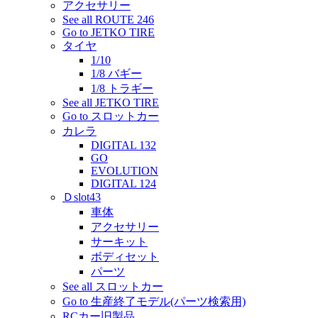
アクセサリー
See all ROUTE 246
Go to JETKO TIRE
タイヤ
1/10
1/8 バギー
1/8 トラギー
See all JETKO TIRE
Go to スロットカー
カレラ
DIGITAL 132
GO
EVOLUTION
DIGITAL 124
Ｄslot43
車体
アクセサリー
サーキット
ボディセット
パーツ
See all スロットカー
Go to 生産終了モデル(パーツ検索用)
RCカー旧製品