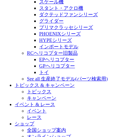
スケール機
スタント・アクロ機
ダクテッドファンシリーズ
グライダー
プリマクラッセシリーズ
PHOENIXシリーズ
HYPEシリーズ
インポートモデル
RCヘリコプター旧製品
EPヘリコプター
GPヘリコプター
トイ
See all 生産終了モデル(パーツ検索用)
トピックス & キャンペーン
トピックス
キャンペーン
イベント & レース
イベント
レース
ショップ
全国ショップ案内
オンラインショップ