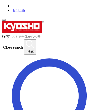
English
検索
Close search
検索