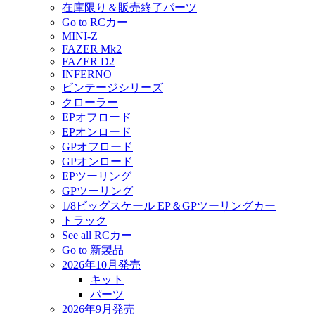
在庫限り＆販売終了パーツ
Go to RCカー
MINI-Z
FAZER Mk2
FAZER D2
INFERNO
ビンテージシリーズ
クローラー
EPオフロード
EPオンロード
GPオフロード
GPオンロード
EPツーリング
GPツーリング
1/8ビッグスケール EP＆GPツーリングカー
トラック
See all RCカー
Go to 新製品
2026年10月発売
キット
パーツ
2026年9月発売