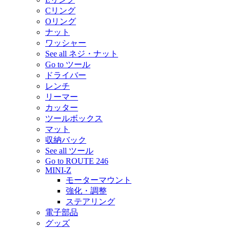
Cリング
Oリング
ナット
ワッシャー
See all ネジ・ナット
Go to ツール
ドライバー
レンチ
リーマー
カッター
ツールボックス
マット
収納バック
See all ツール
Go to ROUTE 246
MINI-Z
モーターマウント
強化・調整
ステアリング
電子部品
グッズ