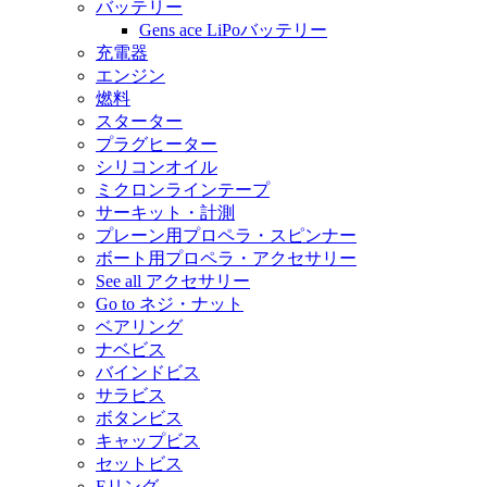
バッテリー
Gens ace LiPoバッテリー
充電器
エンジン
燃料
スターター
プラグヒーター
シリコンオイル
ミクロンラインテープ
サーキット・計測
プレーン用プロペラ・スピンナー
ボート用プロペラ・アクセサリー
See all アクセサリー
Go to ネジ・ナット
ベアリング
ナベビス
バインドビス
サラビス
ボタンビス
キャップビス
セットビス
Eリング