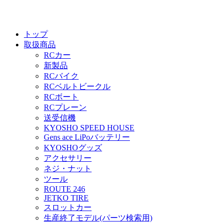
トップ
取扱商品
RCカー
新製品
RCバイク
RCベルトビークル
RCボート
RCプレーン
送受信機
KYOSHO SPEED HOUSE
Gens ace LiPoバッテリー
KYOSHOグッズ
アクセサリー
ネジ・ナット
ツール
ROUTE 246
JETKO TIRE
スロットカー
生産終了モデル(パーツ検索用)