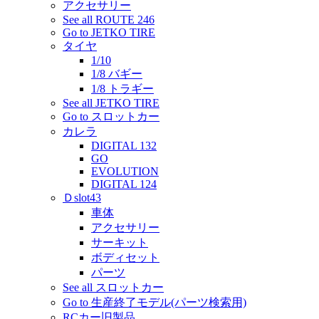
アクセサリー
See all ROUTE 246
Go to JETKO TIRE
タイヤ
1/10
1/8 バギー
1/8 トラギー
See all JETKO TIRE
Go to スロットカー
カレラ
DIGITAL 132
GO
EVOLUTION
DIGITAL 124
Ｄslot43
車体
アクセサリー
サーキット
ボディセット
パーツ
See all スロットカー
Go to 生産終了モデル(パーツ検索用)
RCカー旧製品