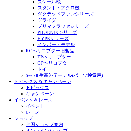
スケール機
スタント・アクロ機
ダクテッドファンシリーズ
グライダー
プリマクラッセシリーズ
PHOENIXシリーズ
HYPEシリーズ
インポートモデル
RCヘリコプター旧製品
EPヘリコプター
GPヘリコプター
トイ
See all 生産終了モデル(パーツ検索用)
トピックス & キャンペーン
トピックス
キャンペーン
イベント & レース
イベント
レース
ショップ
全国ショップ案内
オンラインショップ