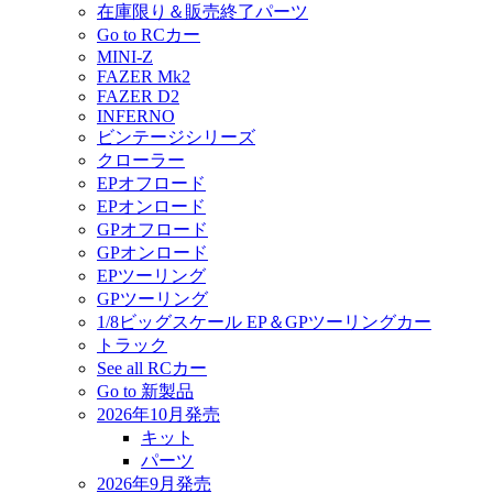
在庫限り＆販売終了パーツ
Go to RCカー
MINI-Z
FAZER Mk2
FAZER D2
INFERNO
ビンテージシリーズ
クローラー
EPオフロード
EPオンロード
GPオフロード
GPオンロード
EPツーリング
GPツーリング
1/8ビッグスケール EP＆GPツーリングカー
トラック
See all RCカー
Go to 新製品
2026年10月発売
キット
パーツ
2026年9月発売