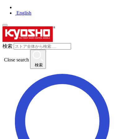
English
検索
Close search
検索