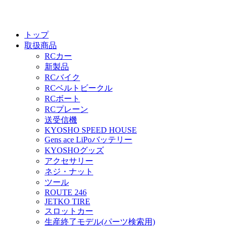
トップ
取扱商品
RCカー
新製品
RCバイク
RCベルトビークル
RCボート
RCプレーン
送受信機
KYOSHO SPEED HOUSE
Gens ace LiPoバッテリー
KYOSHOグッズ
アクセサリー
ネジ・ナット
ツール
ROUTE 246
JETKO TIRE
スロットカー
生産終了モデル(パーツ検索用)