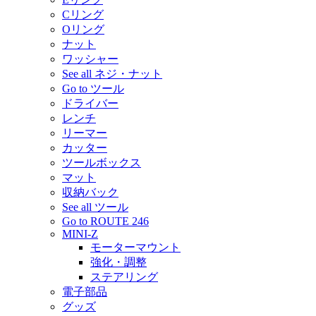
Cリング
Oリング
ナット
ワッシャー
See all ネジ・ナット
Go to ツール
ドライバー
レンチ
リーマー
カッター
ツールボックス
マット
収納バック
See all ツール
Go to ROUTE 246
MINI-Z
モーターマウント
強化・調整
ステアリング
電子部品
グッズ