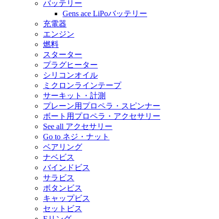
バッテリー
Gens ace LiPoバッテリー
充電器
エンジン
燃料
スターター
プラグヒーター
シリコンオイル
ミクロンラインテープ
サーキット・計測
プレーン用プロペラ・スピンナー
ボート用プロペラ・アクセサリー
See all アクセサリー
Go to ネジ・ナット
ベアリング
ナベビス
バインドビス
サラビス
ボタンビス
キャップビス
セットビス
Eリング