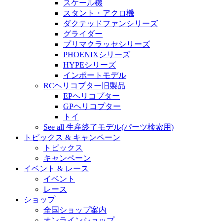
スケール機
スタント・アクロ機
ダクテッドファンシリーズ
グライダー
プリマクラッセシリーズ
PHOENIXシリーズ
HYPEシリーズ
インポートモデル
RCヘリコプター旧製品
EPヘリコプター
GPヘリコプター
トイ
See all 生産終了モデル(パーツ検索用)
トピックス & キャンペーン
トピックス
キャンペーン
イベント & レース
イベント
レース
ショップ
全国ショップ案内
オンラインショップ