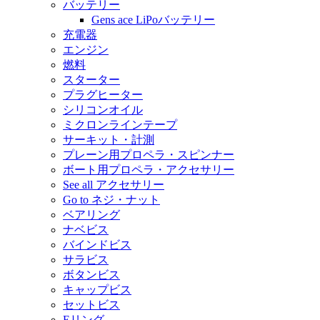
バッテリー
Gens ace LiPoバッテリー
充電器
エンジン
燃料
スターター
プラグヒーター
シリコンオイル
ミクロンラインテープ
サーキット・計測
プレーン用プロペラ・スピンナー
ボート用プロペラ・アクセサリー
See all アクセサリー
Go to ネジ・ナット
ベアリング
ナベビス
バインドビス
サラビス
ボタンビス
キャップビス
セットビス
Eリング