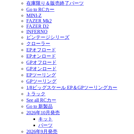
在庫限り＆販売終了パーツ
Go to RCカー
MINI-Z
FAZER Mk2
FAZER D2
INFERNO
ビンテージシリーズ
クローラー
EPオフロード
EPオンロード
GPオフロード
GPオンロード
EPツーリング
GPツーリング
1/8ビッグスケール EP＆GPツーリングカー
トラック
See all RCカー
Go to 新製品
2026年10月発売
キット
パーツ
2026年9月発売