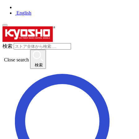
English
検索
Close search
検索