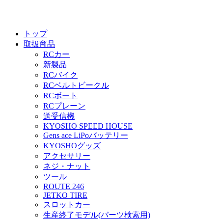
トップ
取扱商品
RCカー
新製品
RCバイク
RCベルトビークル
RCボート
RCプレーン
送受信機
KYOSHO SPEED HOUSE
Gens ace LiPoバッテリー
KYOSHOグッズ
アクセサリー
ネジ・ナット
ツール
ROUTE 246
JETKO TIRE
スロットカー
生産終了モデル(パーツ検索用)