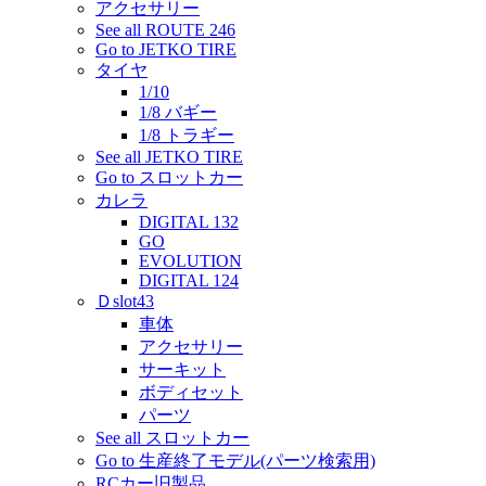
アクセサリー
See all ROUTE 246
Go to JETKO TIRE
タイヤ
1/10
1/8 バギー
1/8 トラギー
See all JETKO TIRE
Go to スロットカー
カレラ
DIGITAL 132
GO
EVOLUTION
DIGITAL 124
Ｄslot43
車体
アクセサリー
サーキット
ボディセット
パーツ
See all スロットカー
Go to 生産終了モデル(パーツ検索用)
RCカー旧製品