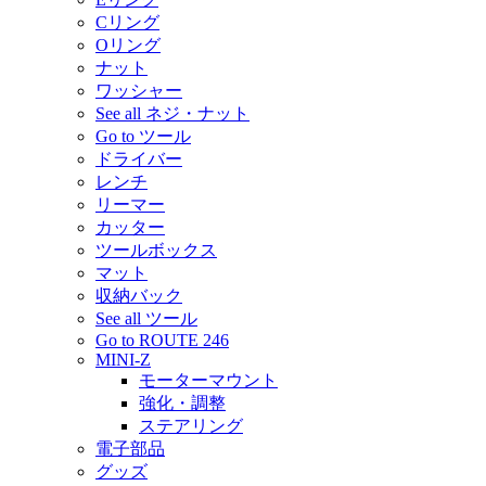
Cリング
Oリング
ナット
ワッシャー
See all ネジ・ナット
Go to ツール
ドライバー
レンチ
リーマー
カッター
ツールボックス
マット
収納バック
See all ツール
Go to ROUTE 246
MINI-Z
モーターマウント
強化・調整
ステアリング
電子部品
グッズ