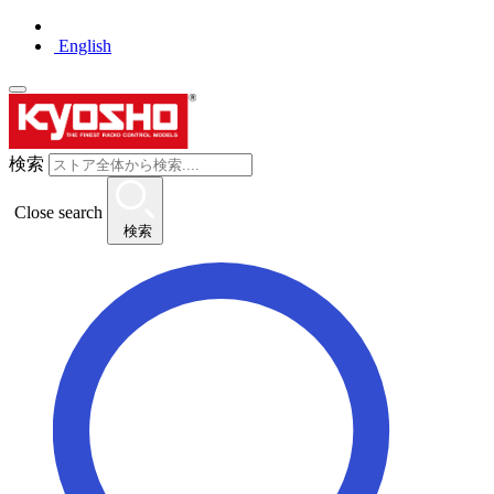
English
検索
Close search
検索