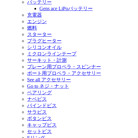
バッテリー
Gens ace LiPoバッテリー
充電器
エンジン
燃料
スターター
プラグヒーター
シリコンオイル
ミクロンラインテープ
サーキット・計測
プレーン用プロペラ・スピンナー
ボート用プロペラ・アクセサリー
See all アクセサリー
Go to ネジ・ナット
ベアリング
ナベビス
バインドビス
サラビス
ボタンビス
キャップビス
セットビス
Eリング