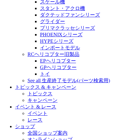
スケール機
スタント・アクロ機
ダクテッドファンシリーズ
グライダー
プリマクラッセシリーズ
PHOENIXシリーズ
HYPEシリーズ
インポートモデル
RCヘリコプター旧製品
EPヘリコプター
GPヘリコプター
トイ
See all 生産終了モデル(パーツ検索用)
トピックス & キャンペーン
トピックス
キャンペーン
イベント & レース
イベント
レース
ショップ
全国ショップ案内
オンラインショップ