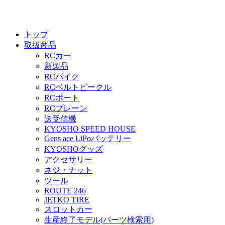
トップ
取扱商品
RCカー
新製品
RCバイク
RCベルトビークル
RCボート
RCプレーン
送受信機
KYOSHO SPEED HOUSE
Gens ace LiPoバッテリー
KYOSHOグッズ
アクセサリー
ネジ・ナット
ツール
ROUTE 246
JETKO TIRE
スロットカー
生産終了モデル(パーツ検索用)