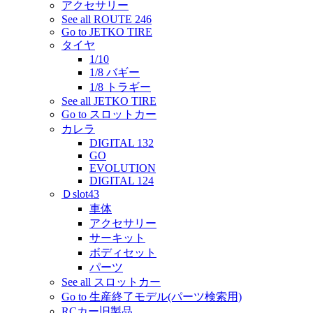
アクセサリー
See all ROUTE 246
Go to JETKO TIRE
タイヤ
1/10
1/8 バギー
1/8 トラギー
See all JETKO TIRE
Go to スロットカー
カレラ
DIGITAL 132
GO
EVOLUTION
DIGITAL 124
Ｄslot43
車体
アクセサリー
サーキット
ボディセット
パーツ
See all スロットカー
Go to 生産終了モデル(パーツ検索用)
RCカー旧製品