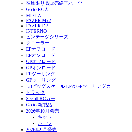
在庫限り＆販売終了パーツ
Go to RCカー
MINI-Z
FAZER Mk2
FAZER D2
INFERNO
ビンテージシリーズ
クローラー
EPオフロード
EPオンロード
GPオフロード
GPオンロード
EPツーリング
GPツーリング
1/8ビッグスケール EP＆GPツーリングカー
トラック
See all RCカー
Go to 新製品
2026年10月発売
キット
パーツ
2026年9月発売