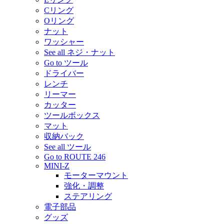
Cリング
Oリング
ナット
ワッシャー
See all ネジ・ナット
Go to ツール
ドライバー
レンチ
リーマー
カッター
ツールボックス
マット
収納バック
See all ツール
Go to ROUTE 246
MINI-Z
モーターマウント
強化・調整
ステアリング
電子部品
グッズ