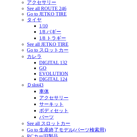
アクセサリー
See all ROUTE 246
Go to JETKO TIRE
タイヤ
1/10
1/8 バギー
1/8 トラギー
See all JETKO TIRE
Go to スロットカー
カレラ
DIGITAL 132
GO
EVOLUTION
DIGITAL 124
Ｄslot43
車体
アクセサリー
サーキット
ボディセット
パーツ
See all スロットカー
Go to 生産終了モデル(パーツ検索用)
RCカー旧製品