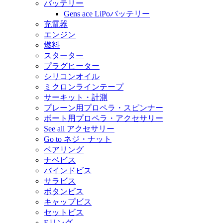
バッテリー
Gens ace LiPoバッテリー
充電器
エンジン
燃料
スターター
プラグヒーター
シリコンオイル
ミクロンラインテープ
サーキット・計測
プレーン用プロペラ・スピンナー
ボート用プロペラ・アクセサリー
See all アクセサリー
Go to ネジ・ナット
ベアリング
ナベビス
バインドビス
サラビス
ボタンビス
キャップビス
セットビス
Eリング