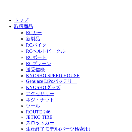
トップ
取扱商品
RCカー
新製品
RCバイク
RCベルトビークル
RCボート
RCプレーン
送受信機
KYOSHO SPEED HOUSE
Gens ace LiPoバッテリー
KYOSHOグッズ
アクセサリー
ネジ・ナット
ツール
ROUTE 246
JETKO TIRE
スロットカー
生産終了モデル(パーツ検索用)