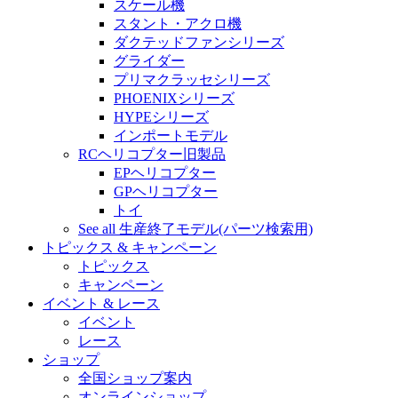
スケール機
スタント・アクロ機
ダクテッドファンシリーズ
グライダー
プリマクラッセシリーズ
PHOENIXシリーズ
HYPEシリーズ
インポートモデル
RCヘリコプター旧製品
EPヘリコプター
GPヘリコプター
トイ
See all 生産終了モデル(パーツ検索用)
トピックス & キャンペーン
トピックス
キャンペーン
イベント & レース
イベント
レース
ショップ
全国ショップ案内
オンラインショップ