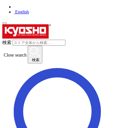
English
検索
Close search
検索