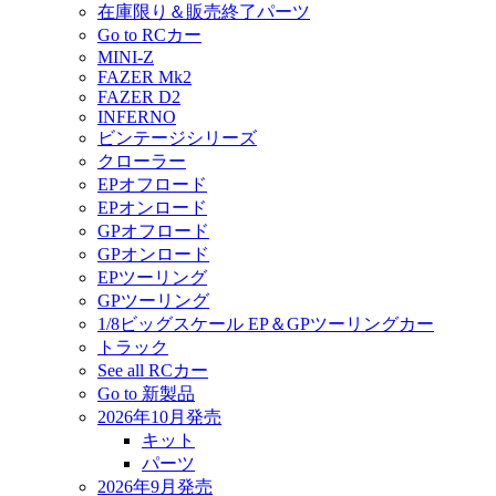
在庫限り＆販売終了パーツ
Go to RCカー
MINI-Z
FAZER Mk2
FAZER D2
INFERNO
ビンテージシリーズ
クローラー
EPオフロード
EPオンロード
GPオフロード
GPオンロード
EPツーリング
GPツーリング
1/8ビッグスケール EP＆GPツーリングカー
トラック
See all RCカー
Go to 新製品
2026年10月発売
キット
パーツ
2026年9月発売