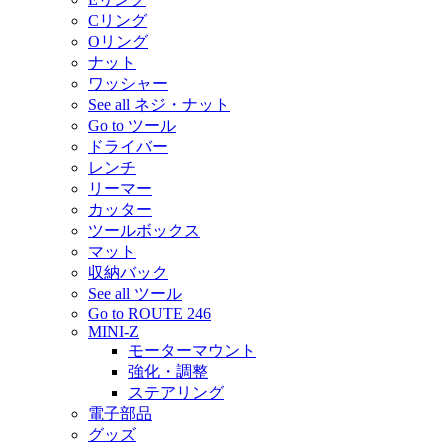
Cリング
Oリング
ナット
ワッシャー
See all ネジ・ナット
Go to ツール
ドライバー
レンチ
リーマー
カッター
ツールボックス
マット
収納バック
See all ツール
Go to ROUTE 246
MINI-Z
モーターマウント
強化・調整
ステアリング
電子部品
グッズ