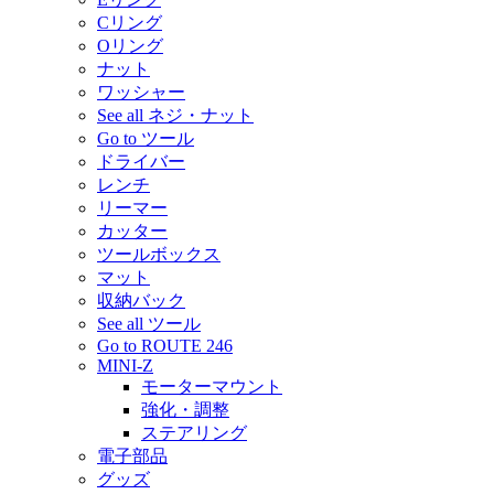
Cリング
Oリング
ナット
ワッシャー
See all ネジ・ナット
Go to ツール
ドライバー
レンチ
リーマー
カッター
ツールボックス
マット
収納バック
See all ツール
Go to ROUTE 246
MINI-Z
モーターマウント
強化・調整
ステアリング
電子部品
グッズ