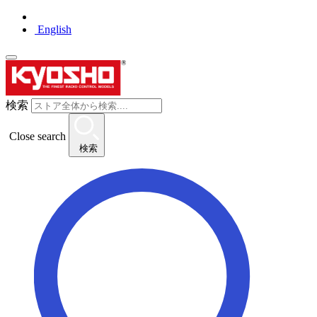
English
検索
Close search
検索