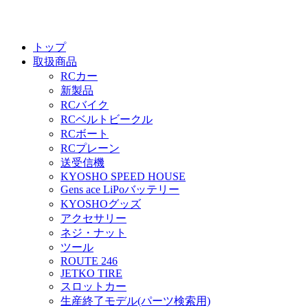
トップ
取扱商品
RCカー
新製品
RCバイク
RCベルトビークル
RCボート
RCプレーン
送受信機
KYOSHO SPEED HOUSE
Gens ace LiPoバッテリー
KYOSHOグッズ
アクセサリー
ネジ・ナット
ツール
ROUTE 246
JETKO TIRE
スロットカー
生産終了モデル(パーツ検索用)