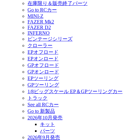
在庫限り＆販売終了パーツ
Go to RCカー
MINI-Z
FAZER Mk2
FAZER D2
INFERNO
ビンテージシリーズ
クローラー
EPオフロード
EPオンロード
GPオフロード
GPオンロード
EPツーリング
GPツーリング
1/8ビッグスケール EP＆GPツーリングカー
トラック
See all RCカー
Go to 新製品
2026年10月発売
キット
パーツ
2026年9月発売