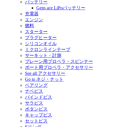
バッテリー
Gens ace LiPoバッテリー
充電器
エンジン
燃料
スターター
プラグヒーター
シリコンオイル
ミクロンラインテープ
サーキット・計測
プレーン用プロペラ・スピンナー
ボート用プロペラ・アクセサリー
See all アクセサリー
Go to ネジ・ナット
ベアリング
ナベビス
バインドビス
サラビス
ボタンビス
キャップビス
セットビス
Eリング