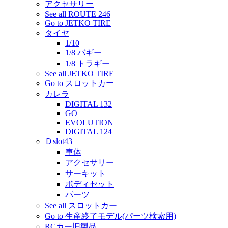
アクセサリー
See all ROUTE 246
Go to JETKO TIRE
タイヤ
1/10
1/8 バギー
1/8 トラギー
See all JETKO TIRE
Go to スロットカー
カレラ
DIGITAL 132
GO
EVOLUTION
DIGITAL 124
Ｄslot43
車体
アクセサリー
サーキット
ボディセット
パーツ
See all スロットカー
Go to 生産終了モデル(パーツ検索用)
RCカー旧製品