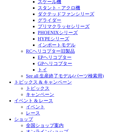
スケール機
スタント・アクロ機
ダクテッドファンシリーズ
グライダー
プリマクラッセシリーズ
PHOENIXシリーズ
HYPEシリーズ
インポートモデル
RCヘリコプター旧製品
EPヘリコプター
GPヘリコプター
トイ
See all 生産終了モデル(パーツ検索用)
トピックス & キャンペーン
トピックス
キャンペーン
イベント & レース
イベント
レース
ショップ
全国ショップ案内
オンラインショップ