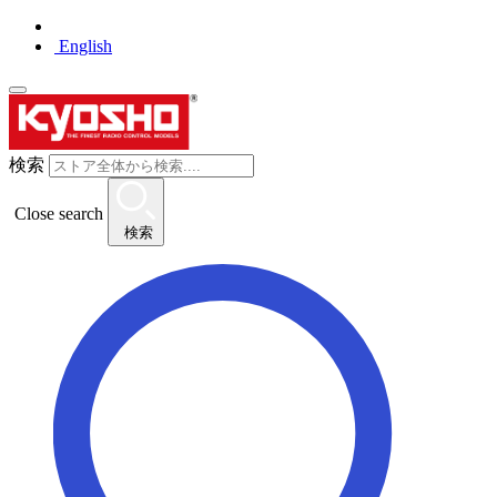
English
検索
Close search
検索