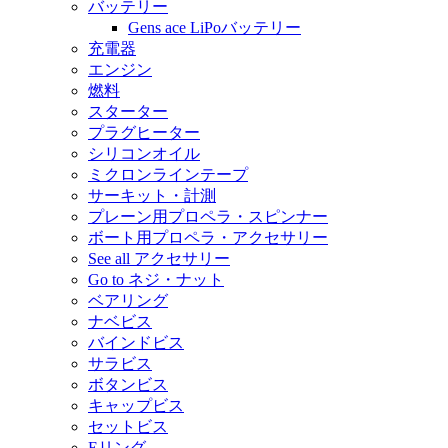
バッテリー
Gens ace LiPoバッテリー
充電器
エンジン
燃料
スターター
プラグヒーター
シリコンオイル
ミクロンラインテープ
サーキット・計測
プレーン用プロペラ・スピンナー
ボート用プロペラ・アクセサリー
See all アクセサリー
Go to ネジ・ナット
ベアリング
ナベビス
バインドビス
サラビス
ボタンビス
キャップビス
セットビス
Eリング