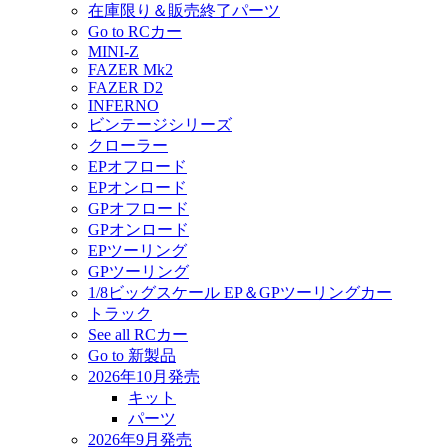
在庫限り＆販売終了パーツ
Go to RCカー
MINI-Z
FAZER Mk2
FAZER D2
INFERNO
ビンテージシリーズ
クローラー
EPオフロード
EPオンロード
GPオフロード
GPオンロード
EPツーリング
GPツーリング
1/8ビッグスケール EP＆GPツーリングカー
トラック
See all RCカー
Go to 新製品
2026年10月発売
キット
パーツ
2026年9月発売