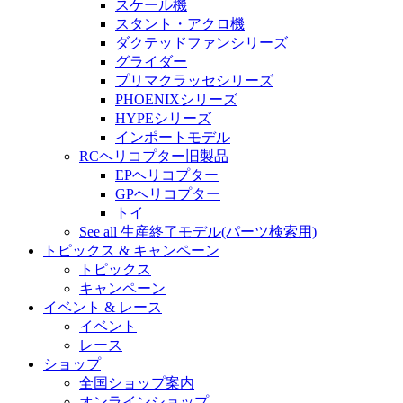
スケール機
スタント・アクロ機
ダクテッドファンシリーズ
グライダー
プリマクラッセシリーズ
PHOENIXシリーズ
HYPEシリーズ
インポートモデル
RCヘリコプター旧製品
EPヘリコプター
GPヘリコプター
トイ
See all 生産終了モデル(パーツ検索用)
トピックス & キャンペーン
トピックス
キャンペーン
イベント & レース
イベント
レース
ショップ
全国ショップ案内
オンラインショップ