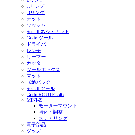
Cリング
Oリング
ナット
ワッシャー
See all ネジ・ナット
Go to ツール
ドライバー
レンチ
リーマー
カッター
ツールボックス
マット
収納バック
See all ツール
Go to ROUTE 246
MINI-Z
モーターマウント
強化・調整
ステアリング
電子部品
グッズ