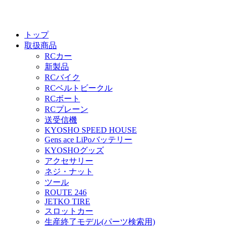
トップ
取扱商品
RCカー
新製品
RCバイク
RCベルトビークル
RCボート
RCプレーン
送受信機
KYOSHO SPEED HOUSE
Gens ace LiPoバッテリー
KYOSHOグッズ
アクセサリー
ネジ・ナット
ツール
ROUTE 246
JETKO TIRE
スロットカー
生産終了モデル(パーツ検索用)