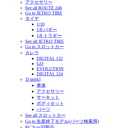
アクセサリー
See all ROUTE 246
Go to JETKO TIRE
タイヤ
1/10
1/8 バギー
1/8 トラギー
See all JETKO TIRE
Go to スロットカー
カレラ
DIGITAL 132
GO
EVOLUTION
DIGITAL 124
Ｄslot43
車体
アクセサリー
サーキット
ボディセット
パーツ
See all スロットカー
Go to 生産終了モデル(パーツ検索用)
RCカー旧製品