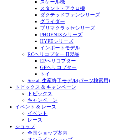
スケール機
スタント・アクロ機
ダクテッドファンシリーズ
グライダー
プリマクラッセシリーズ
PHOENIXシリーズ
HYPEシリーズ
インポートモデル
RCヘリコプター旧製品
EPヘリコプター
GPヘリコプター
トイ
See all 生産終了モデル(パーツ検索用)
トピックス & キャンペーン
トピックス
キャンペーン
イベント & レース
イベント
レース
ショップ
全国ショップ案内
オンラインショップ