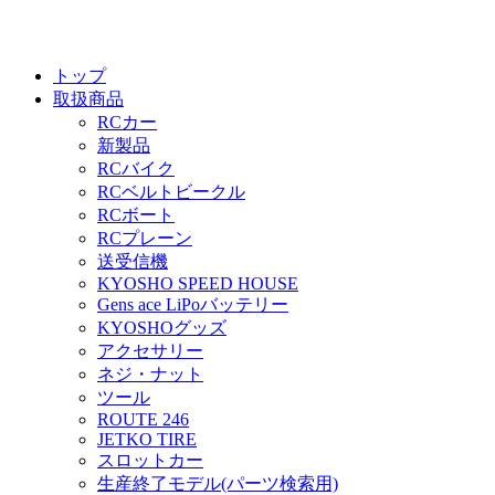
トップ
取扱商品
RCカー
新製品
RCバイク
RCベルトビークル
RCボート
RCプレーン
送受信機
KYOSHO SPEED HOUSE
Gens ace LiPoバッテリー
KYOSHOグッズ
アクセサリー
ネジ・ナット
ツール
ROUTE 246
JETKO TIRE
スロットカー
生産終了モデル(パーツ検索用)