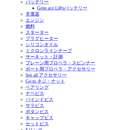
バッテリー
Gens ace LiPoバッテリー
充電器
エンジン
燃料
スターター
プラグヒーター
シリコンオイル
ミクロンラインテープ
サーキット・計測
プレーン用プロペラ・スピンナー
ボート用プロペラ・アクセサリー
See all アクセサリー
Go to ネジ・ナット
ベアリング
ナベビス
バインドビス
サラビス
ボタンビス
キャップビス
セットビス
Eリング