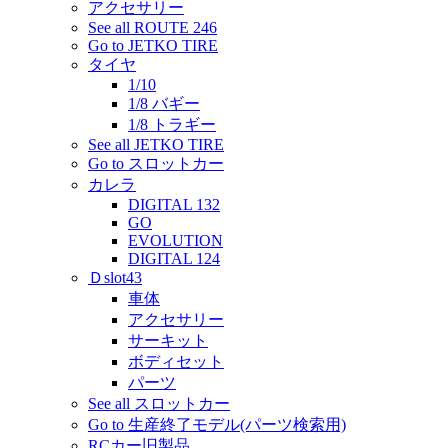
アクセサリー
See all ROUTE 246
Go to JETKO TIRE
タイヤ
1/10
1/8 バギー
1/8 トラギー
See all JETKO TIRE
Go to スロットカー
カレラ
DIGITAL 132
GO
EVOLUTION
DIGITAL 124
Ｄslot43
車体
アクセサリー
サーキット
ボディセット
パーツ
See all スロットカー
Go to 生産終了モデル(パーツ検索用)
RCカー旧製品