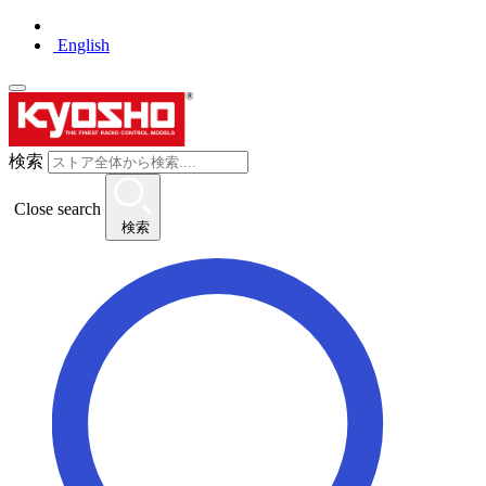
English
検索
Close search
検索