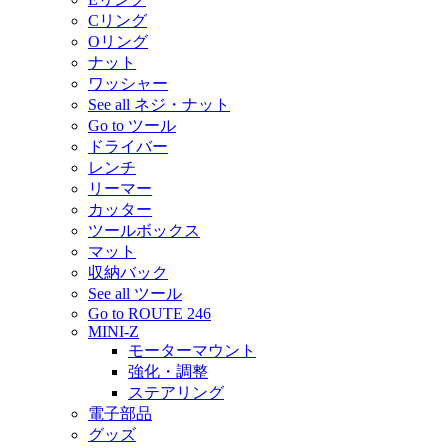
Cリング
Oリング
ナット
ワッシャー
See all ネジ・ナット
Go to ツール
ドライバー
レンチ
リーマー
カッター
ツールボックス
マット
収納バック
See all ツール
Go to ROUTE 246
MINI-Z
モーターマウント
強化・調整
ステアリング
電子部品
グッズ