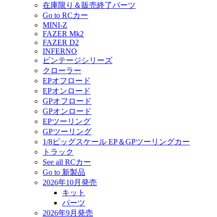
在庫限り＆販売終了パーツ
Go to RCカー
MINI-Z
FAZER Mk2
FAZER D2
INFERNO
ビンテージシリーズ
クローラー
EPオフロード
EPオンロード
GPオフロード
GPオンロード
EPツーリング
GPツーリング
1/8ビッグスケール EP＆GPツーリングカー
トラック
See all RCカー
Go to 新製品
2026年10月発売
キット
パーツ
2026年9月発売